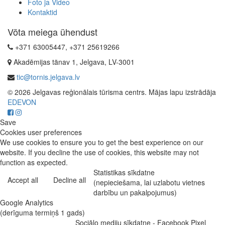
Foto ja Video
Kontaktid
Võta meiega ühendust
+371 63005447, +371 25619266
Akadēmijas tänav 1, Jelgava, LV-3001
tic@tornis.jelgava.lv
© 2026 Jelgavas reģionālais tūrisma centrs. Mājas lapu izstrādāja
EDEVON
Save
Cookies user preferences
We use cookies to ensure you to get the best experience on our
website. If you decline the use of cookies, this website may not
function as expected.
Statistikas sīkdatne
Accept all
Decline all
(nepieciešama, lai uzlabotu vietnes
darbību un pakalpojumus)
Google Analytics
(derīguma termiņš 1 gads)
Sociālo mediju sīkdatne - Facebook Pixel