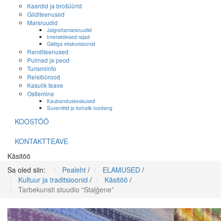
Kaardid ja brošüürid
Giiditeenused
Marsruudid
Jalgrattamarsruudid
Interaktiivsed rajad
Giidiga ekskursioonid
Renditeenused
Pulmad ja peod
Turismiinfo
Reisibürood
Kasulik teave
Ostlemine
Kaubanduskeskused
Suveniirid ja kohalik toodang
KOOSTÖÖ
KONTAKTTEAVE
Käsitöö
Sa oled siin:
Pealeht
/
ELAMUSED
/
Kultuur ja traditsioonid
/
Käsitöö
/
Tarbekunsti stuudio “Staļģene”