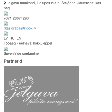
Jelgava maakond, Lielupes iela 5, Staļģene, Jaunsvirlaukas
pag.
+371 28674293
ritasidraba@inbox.lv
LV, RU, EN
Tööaeg - eelneval kokkuleppel
Suveniiride soetamine
Partnerid