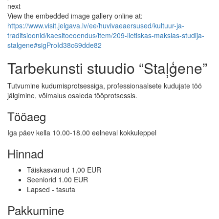
next
View the embedded image gallery online at:
https://www.visit.jelgava.lv/ee/huvivaeaersused/kultuur-ja-
traditsioonid/kaesitoeoendus/item/209-lietiskas-makslas-studija-
stalgene#sigProId38c69dde82
Tarbekunsti stuudio “Staļģene”
Tutvumine kudumisprotsessiga, professionaalsete kudujate töö
jälgimine, võimalus osaleda tööprotsessis.
Tööaeg
Iga päev kella 10.00-18.00 eelneval kokkuleppel
Hinnad
Täiskasvanud 1,00 EUR
Seeniorid 1.00 EUR
Lapsed - tasuta
Pakkumine