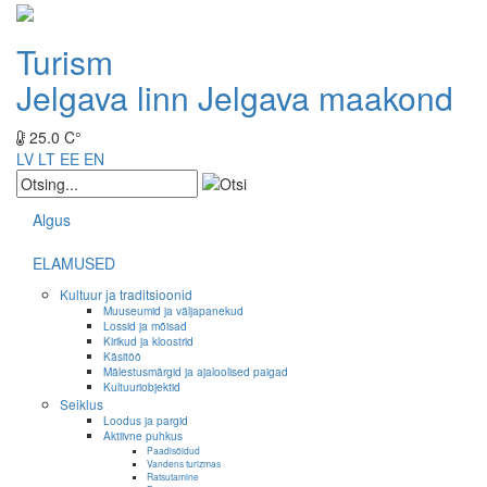
Turism
Jelgava linn
Jelgava maakond
25.0 C°
LV
LT
EE
EN
Algus
ELAMUSED
Kultuur ja traditsioonid
Muuseumid ja väljapanekud
Lossid ja mõisad
Kirikud ja kloostrid
Käsitöö
Mälestusmärgid ja ajaloolised paigad
Kultuuriobjektid
Seiklus
Loodus ja pargid
Aktiivne puhkus
Paadisõidud
Vandens turizmas
Ratsutamine