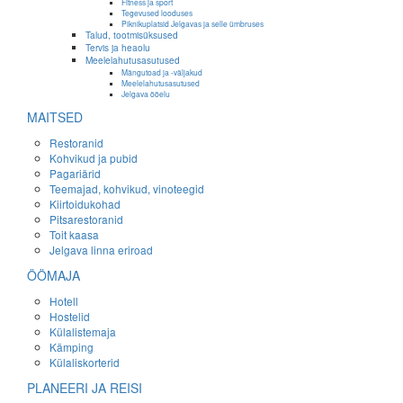
Fitness ja sport
Tegevused looduses
Piknikuplatsid Jelgavas ja selle ümbruses
Talud, tootmisüksused
Tervis ja heaolu
Meelelahutusasutused
Mängutoad ja -väljakud
Meelelahutusasutused
Jelgava ööelu
MAITSED
Restoranid
Kohvikud ja pubid
Pagariärid
Teemajad, kohvikud, vinoteegid
Kiirtoidukohad
Pitsarestoranid
Toit kaasa
Jelgava linna eriroad
ÖÖMAJA
Hotell
Hostelid
Külalistemaja
Kämping
Külaliskorterid
PLANEERI JA REISI