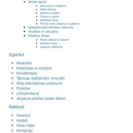
Aktīvā atpūta
Izbraucieni ar kuģīšiem
Ūdens tūrisms
Izjādes ar zirgiem
Fitness un sports
Aktivitātes dabā
Piknika vietas Jelgavā un apkārtnē
Apskates saimniecības, ražotnes
Veselība un labsajūta
Izklaides vietas
Rotaļu istabas un laukumi
Izklaides vietas
Jelgavas naktsdzīve
Izgaršot
Restorāni
Kafejnīcas un krodziņi
Konditorejas
Tējnīcas, kafijas bāri, vīna bāri
Ātrās ēdināšanas uzņēmumi
Picērijas
Līdzņemšanai
Jelgavas pilsētas īpašie ēdieni
Nakšņot
Viesnīca
Hosteļi
Viesu māja
Kempings