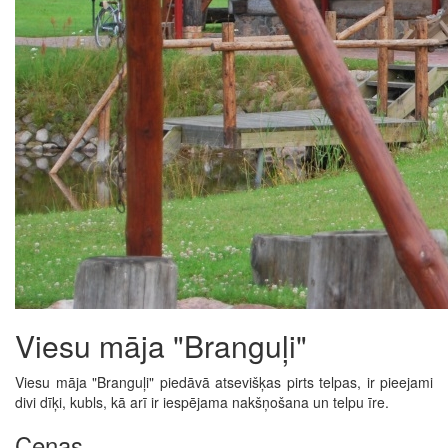
Viesu māja "Branguļi"
Viesu māja "Branguļi" piedāvā atsevišķas pirts telpas, ir pieejami
divi dīķi, kubls, kā arī ir iespējama nakšņošana un telpu īre.
Cenas