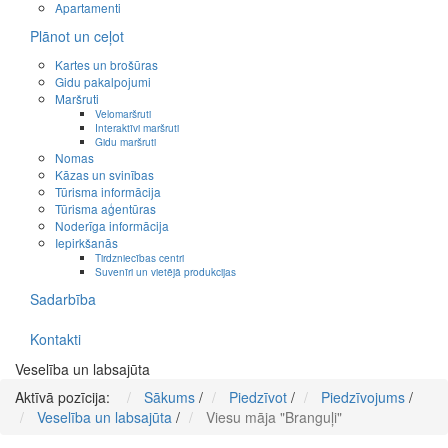
Apartamenti
Plānot un ceļot
Kartes un brošūras
Gidu pakalpojumi
Maršruti
Velomaršruti
Interaktīvi maršruti
Gidu maršruti
Nomas
Kāzas un svinības
Tūrisma informācija
Tūrisma aģentūras
Noderīga informācija
Iepirkšanās
Tirdzniecības centri
Suvenīri un vietējā produkcijas
Sadarbība
Kontakti
Veselība un labsajūta
Aktīvā pozīcija:
Sākums
/
Piedzīvot
/
Piedzīvojums
/
Veselība un labsajūta
/
Viesu māja "Branguļi"