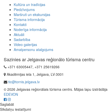
Kultūra un tradīcijas
Piedzīvojums
Maršruti un ekskursijas
Tūrisma informācija
Kontakti
Noderīga informācija
Aktuāli
Sadarbība
Video galerijas
Amatpersonu atalgojums
Sazinies ar Jelgavas reģionālo tūrisma centru
+371 63005447, +371 25619266
Akadēmijas iela 1, Jelgava, LV-3001
tic@tornis.jelgava.lv
© 2026 Jelgavas reģionālais tūrisma centrs. Mājas lapu izstrādāja
EDEVON
Saglabāt
Sīkdatņu iestatījumi