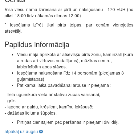
Visa viesu nama izīrēšana ar pirti un nakšņošanu - 170 EUR (no
plkst 18:00 līdz nākamās dienas 12:00)
* Iespējams izīrēt tikai pirts telpas, par cenām vienojoties
atsevišķi.
Papildus informācija
Viesu māja aprīkota ar atsevišķu pirts zonu, kamīnzāli (kurā
atrodas arī virtuves nodalījums), mūzikas centru,
labierīcībām abos stāvos.
Iespējama naksņošana līdz 14 personām (pieejamas 3
guļamistabas)
Patīkamai laika pavadīšanai ārpusē ir pieejama :
- liela ugunskura vieta ar statīvu zupas vārīšanai;
- grils;
- lapene ar galdu, krēsliem, kamīnu iekšpusē;
- dažādas lieluma šūpoles.
Pirtiņas cienītājiem pēc pēršanās ir pieejami divi dīķi.
atpakaļ uz augšu