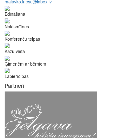
malavko.inese@inbox.lv
Ēdināšana
Naktsmītnes
Konferenču telpas
Kāzu vieta
Ģimenēm ar bērniem
Labierīcības
Partneri