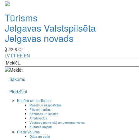
Tūrisms
Jelgavas Valstspilsēta
Jelgavas novads
22.6 C°
LV
LT
EE
EN
Sākums
Piedzīvot
Kultūra un tradīcijas
Muzeji un ekspozīcijas
Pilis un muižas
Baznīcas un klosteri
Amatniecība
Vēstures pieminekļi un piemiņas vietas
Kultūras objekti
Piedzīvojums
Daba un parki