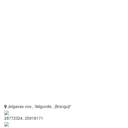
Jelgavas nov., Valgunde, „Branguļi”
28772324, 25918171