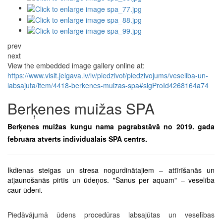
prev
next
View the embedded image gallery online at:
https://www.visit.jelgava.lv/lv/piedzivot/piedzivojums/veseliba-un-
labsajuta/item/4418-berkenes-muizas-spa#sigProId4268164a74
Berķenes muižas SPA
Berķenes muižas kungu nama pagrabstāvā no 2019. gada
februāra atvērts individuālais SPA centrs.
Ikdienas steigas un stresa nogurdinātajiem – attīrīšanās un
atjaunošanās pirtīs un ūdeņos. "Sanus per aquam" – veselība
caur ūdeni.
Piedāvājumā ūdens procedūras labsajūtas un veselības