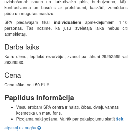
uzlabošanai: sauna un turku/tvaika pirts, burbuļvanna, kāju
kontrastvanna un baseins ar pretstraumi, kaskādi, zemūdens
pēdu un muguras masāžu.
SPA piedāvājam tikai
individuāliem
apmeklējumiem 1-10
personas. Tas nozīmē, ka jūsu izvēlētajā laikā nebūs citi
apmeklētāji.
Darba laiks
Katru dienu, iepriekš rezervējot, zvanot pa tālruni 29252565 vai
29228580.
Cena
Cena sākot no 150 EUR
Papildus informācija
Viesu ērtībām SPA centrā ir halāti, čības, dvieļi, vannas
kosmētika un matu fēns.
Pieejama nakšņošana. Vairāk par pakalpojumu skatīt
šeit
.
atpakaļ uz augšu