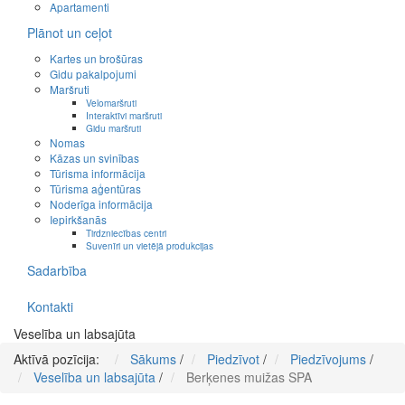
Apartamenti
Plānot un ceļot
Kartes un brošūras
Gidu pakalpojumi
Maršruti
Velomaršruti
Interaktīvi maršruti
Gidu maršruti
Nomas
Kāzas un svinības
Tūrisma informācija
Tūrisma aģentūras
Noderīga informācija
Iepirkšanās
Tirdzniecības centri
Suvenīri un vietējā produkcijas
Sadarbība
Kontakti
Veselība un labsajūta
Aktīvā pozīcija:
Sākums
/
Piedzīvot
/
Piedzīvojums
/
Veselība un labsajūta
/
Berķenes muižas SPA