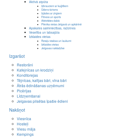
Aktīvā atpūta
Izbraucieni ar kuģīšiem
Ūdens tūrisms
Izjādes ar zirgiem
Fitness un sports
Aktivitātes dabā
Piknika vietas Jelgavā un apkārtnē
Apskates saimniecības, ražotnes
Veselība un labsajūta
Izklaides vietas
Rotaļu istabas un laukumi
Izklaides vietas
Jelgavas naktsdzīve
Izgaršot
Restorāni
Kafejnīcas un krodziņi
Konditorejas
Tējnīcas, kafijas bāri, vīna bāri
Ātrās ēdināšanas uzņēmumi
Picērijas
Līdzņemšanai
Jelgavas pilsētas īpašie ēdieni
Nakšņot
Viesnīca
Hosteļi
Viesu māja
Kempings