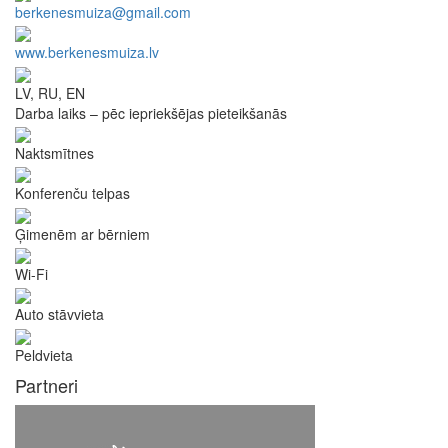
berkenesmuiza@gmail.com
www.berkenesmuiza.lv
LV, RU, EN
Darba laiks – pēc iepriekšējas pieteikšanās
Naktsmītnes
Konferenču telpas
Ģimenēm ar bērniem
Wi-Fi
Auto stāvvieta
Peldvieta
Partneri