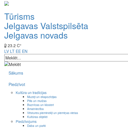
Tūrisms
Jelgavas Valstspilsēta
Jelgavas novads
23.2 C°
LV
LT
EE
EN
Sākums
Piedzīvot
Kultūra un tradīcijas
Muzeji un ekspozīcijas
Pilis un muižas
Baznīcas un klosteri
Amatniecība
Vēstures pieminekļi un piemiņas vietas
Kultūras objekti
Piedzīvojums
Daba un parki