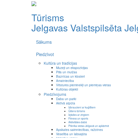
Tūrisms
Jelgavas Valstspilsēta
Je
Sākums
Piedzīvot
Kultūra un tradīcijas
Muzeji un ekspozīcijas
Pilis un muižas
Baznīcas un klosteri
Amatniecība
Vēstures pieminekļi un piemiņas vietas
Kultūras objekti
Piedzīvojums
Daba un parki
Aktīvā atpūta
Izbraucieni ar kuģīšiem
Ūdens tūrisms
Izjādes ar zirgiem
Fitness un sports
Aktivitātes dabā
Piknika vietas Jelgavā un apkārtnē
Apskates saimniecības, ražotnes
Veselība un labsajūta