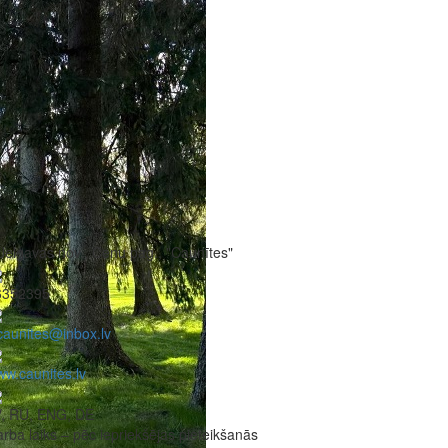
Jelgavas nov., Cenu pag., "Caunītes"
6352395
caunites@inbox.lv
w.caunites.lv
V, RU, ENG, DE
rba laiks – pēc iepriekšējas pieteikšanās