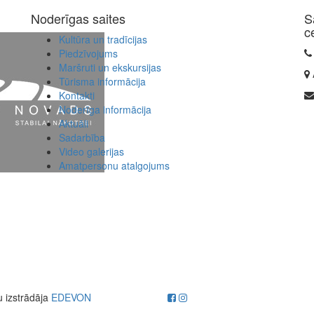
Noderīgas saites
S
c
Kultūra un tradīcijas
Piedzīvojums
Maršruti un ekskursijas
Tūrisma informācija
Kontakti
Noderīga informācija
Aktuāli
Sadarbība
Video galerijas
Amatpersonu atalgojums
u izstrādāja
EDEVON