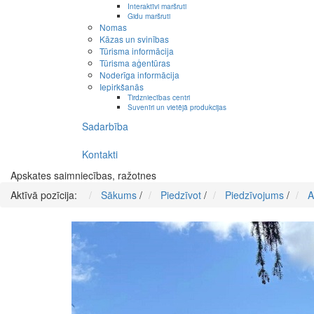
Interaktīvi maršruti
Gidu maršruti
Nomas
Kāzas un svinības
Tūrisma informācija
Tūrisma aģentūras
Noderīga informācija
Iepirkšanās
Tirdzniecības centri
Suvenīri un vietējā produkcijas
Sadarbība
Kontakti
Apskates saimniecības, ražotnes
Aktīvā pozīcija:
Sākums
/
Piedzīvot
/
Piedzīvojums
/
A