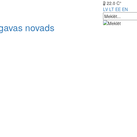
22.0 C°
LV
LT
EE
EN
lgavas novads