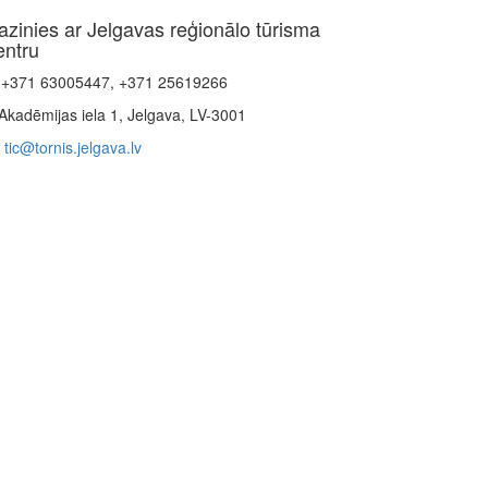
azinies ar Jelgavas reģionālo tūrisma
entru
+371 63005447, +371 25619266
Akadēmijas iela 1, Jelgava, LV-3001
tic@tornis.jelgava.lv