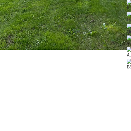
Ek
De
Ģ
Ci
Au
Bē