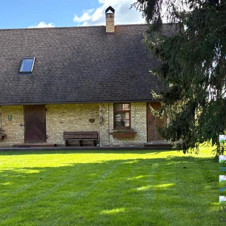
2
js
ww
L
Da