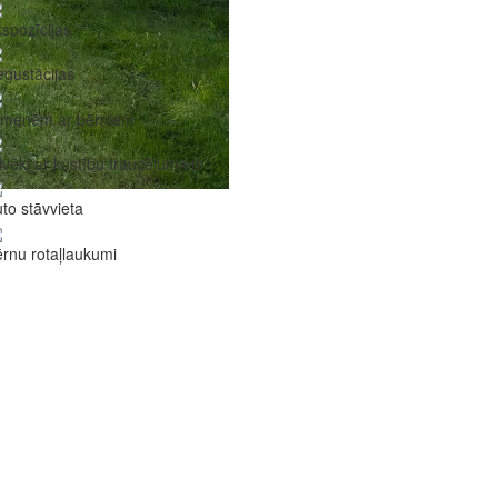
spozīcijas
gustācijas
imenēm ar bērniem
lvēki ar kustību traucējumiem
to stāvvieta
rnu rotaļlaukumi