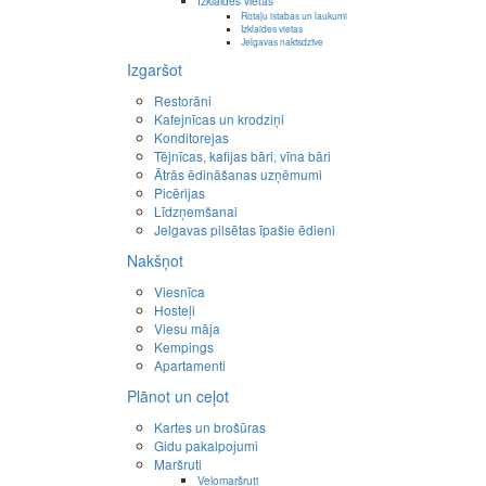
Izklaides vietas
Rotaļu istabas un laukumi
Izklaides vietas
Jelgavas naktsdzīve
Izgaršot
Restorāni
Kafejnīcas un krodziņi
Konditorejas
Tējnīcas, kafijas bāri, vīna bāri
Ātrās ēdināšanas uzņēmumi
Picērijas
Līdzņemšanai
Jelgavas pilsētas īpašie ēdieni
Nakšņot
Viesnīca
Hosteļi
Viesu māja
Kempings
Apartamenti
Plānot un ceļot
Kartes un brošūras
Gidu pakalpojumi
Maršruti
Velomaršruti