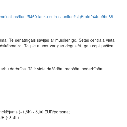
s/saimniecibas/item/5460-lauku-seta-caunites#sigProId244ee9be88
jumā. Te senatnīgais savijas ar mūsdienīgo. Sētas centrālā vieta
saldskābmaize. To pie mums var gan degustēt, gan cept pašiem
darbu darbnīca. Tā ir vieta dažādām radošām nodarbībām.
meklējums (~1,5h) - 5,00 EUR/persona;
UR (~3-4h)