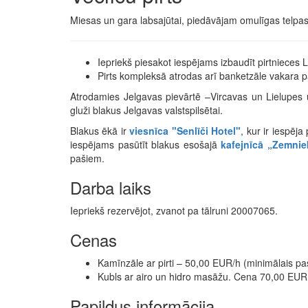
Miesas un gara labsajūtai, piedāvājam omulīgas telpas - 
Iepriekš piesakot iespējams izbaudīt pirtnieces Li
Pirts kompleksā atrodas arī banketzāle vakara
Atrodamies Jelgavas pievārtē –Vircavas un Lielupes 
gluži blakus Jelgavas valstspilsētai.
Blakus ēkā ir
viesnīca "Senlīči Hotel"
, kur ir iespēja
iespējams pasūtīt blakus esošajā
kafejnīcā „Zemnie
pašiem.
Darba laiks
Iepriekš rezervējot, zvanot pa tālruni 20007065.
Cenas
Kamīnzāle ar pirti – 50,00 EUR/h (minimālais pas
Kubls ar airo un hidro masāžu. Cena 70,00 EUR. Ku
Papildus informācija