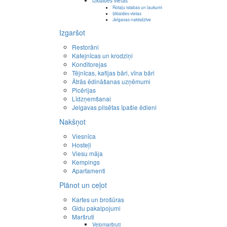
Izklaides vietas
Rotaļu istabas un laukumi
Izklaides vietas
Jelgavas naktsdzīve
Izgaršot
Restorāni
Kafejnīcas un krodziņi
Konditorejas
Tējnīcas, kafijas bāri, vīna bāri
Ātrās ēdināšanas uzņēmumi
Picērijas
Līdzņemšanai
Jelgavas pilsētas īpašie ēdieni
Nakšņot
Viesnīca
Hosteļi
Viesu māja
Kempings
Apartamenti
Plānot un ceļot
Kartes un brošūras
Gidu pakalpojumi
Maršruti
Velomaršruti