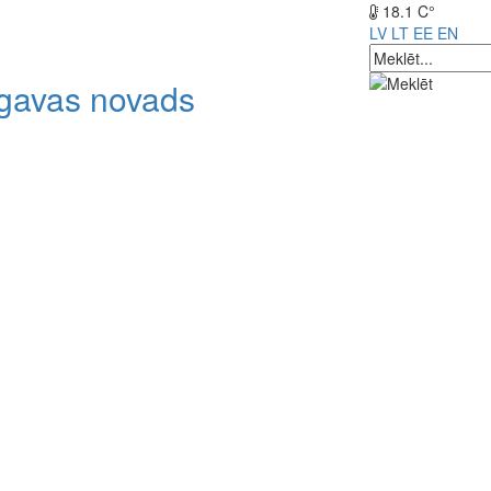
18.1 C°
LV
LT
EE
EN
lgavas novads