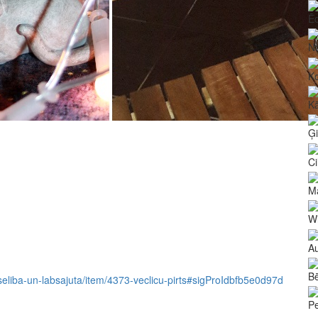
Ē
N
Ko
Kā
Ģ
Ci
Ma
Wi
Au
Bē
veseliba-un-labsajuta/item/4373-veclicu-pirts#sigProIdbfb5e0d97d
Pe