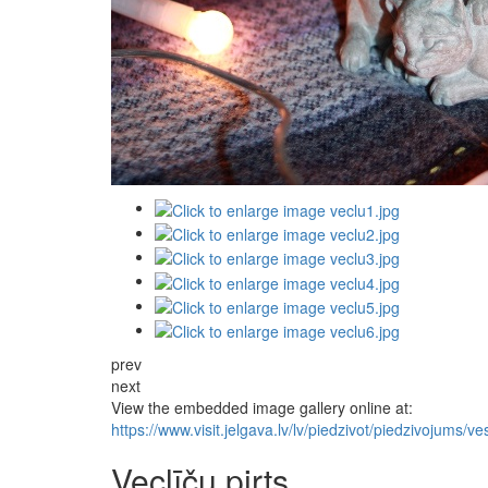
prev
next
View the embedded image gallery online at:
https://www.visit.jelgava.lv/lv/piedzivot/piedzivojums/
Veclīču pirts