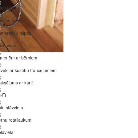
dināšana
aktsmītnes
nferenču telpas
zu vieta
imenēm ar bērniem
lvēki ar kustību traucējumiem
ksājums ar karti
-Fi
to stāvvieta
rnu rotaļlaukumi
ldvieta