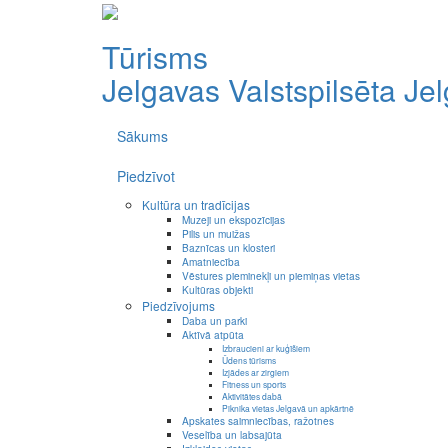
Tūrisms
Jelgavas Valstspilsēta
Je
Sākums
Piedzīvot
Kultūra un tradīcijas
Muzeji un ekspozīcijas
Pilis un muižas
Baznīcas un klosteri
Amatniecība
Vēstures pieminekļi un piemiņas vietas
Kultūras objekti
Piedzīvojums
Daba un parki
Aktīvā atpūta
Izbraucieni ar kuģīšiem
Ūdens tūrisms
Izjādes ar zirgiem
Fitness un sports
Aktivitātes dabā
Piknika vietas Jelgavā un apkārtnē
Apskates saimniecības, ražotnes
Veselība un labsajūta