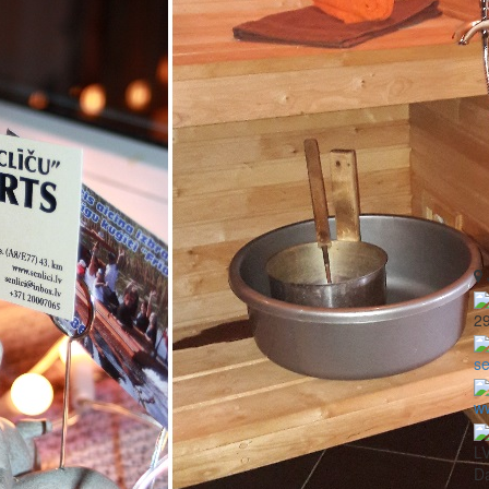
2
se
ww
L
Da