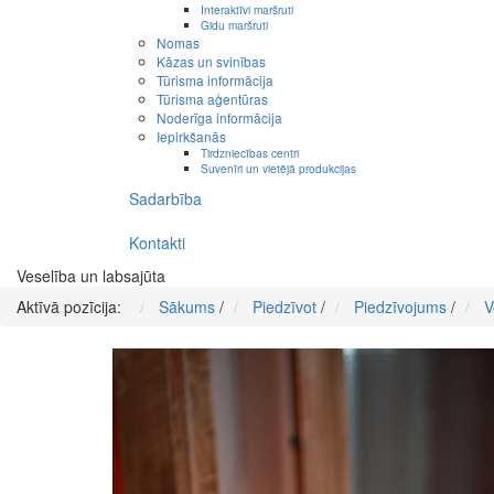
Interaktīvi maršruti
Gidu maršruti
Nomas
Kāzas un svinības
Tūrisma informācija
Tūrisma aģentūras
Noderīga informācija
Iepirkšanās
Tirdzniecības centri
Suvenīri un vietējā produkcijas
Sadarbība
Kontakti
Veselība un labsajūta
Aktīvā pozīcija:
Sākums
/
Piedzīvot
/
Piedzīvojums
/
V