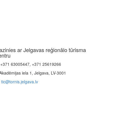
azinies ar Jelgavas reģionālo tūrisma
entru
+371 63005447, +371 25619266
Akadēmijas iela 1, Jelgava, LV-3001
tic@tornis.jelgava.lv