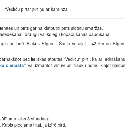
"Veclīču pirts" pirtiņu ar kamīnzāli.
enītes un pirts gariņa klātbūtni pirts slotiņu smaržās.
 pasēdēšanai, draugu vai kolēģu kopābūšanas baudīšanai.
upju palienē. Blakus Rīgas – Šauļu šosejai – 43 km no Rīgas,
 pārnakšņot pēc lieliskās atpūtas "Veclīču" pirtī, kā arī ēdināšanu
ka cienasts”
vai izmantot virtuvi un trauku nomu klājot galdus
ūtījuma laiks 3 stundas);
bls pieejams tikai, ja izīrē pirti.