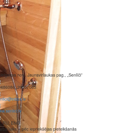
Jelgavas nov., Jaunsvirlaukas pag., „Senlīči”
9486086, 20007065
nlici@inbox.lv
w.senlici.lv
V, RU, ENG
rba laiks – pēc iepriekšējas pieteikšanās