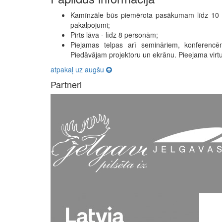
Kamīnzāle būs piemērota pasākumam līdz 10 p
pakalpojumi;
Pirts lāva - līdz 8 personām;
Piejamas telpas arī semināriem, konferenc
Piedāvājam projektoru un ekrānu. Pieejama virt
atpakaļ uz augšu
Partneri