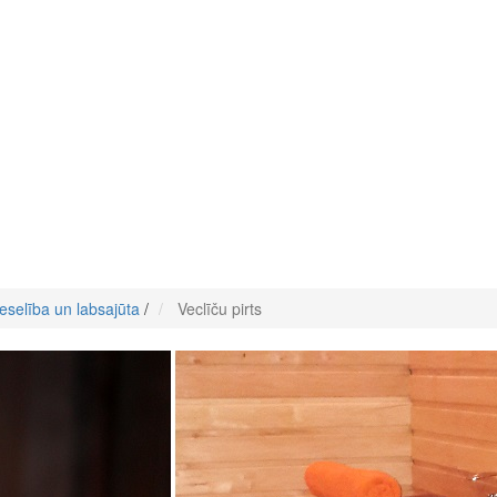
eselība un labsajūta
/
Veclīču pirts