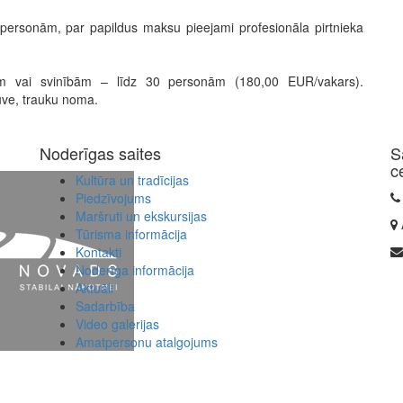
ersonām, par papildus maksu pieejami profesionāla pirtnieka
ēm vai svinībām – līdz 30 personām (180,00 EUR/vakars).
uve, trauku noma.
Noderīgas saites
S
c
Kultūra un tradīcijas
Piedzīvojums
Maršruti un ekskursijas
Tūrisma informācija
Kontakti
Noderīga informācija
Aktuāli
Sadarbība
Video galerijas
Amatpersonu atalgojums