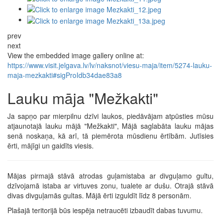
prev
next
View the embedded image gallery online at:
https://www.visit.jelgava.lv/lv/naksnot/viesu-maja/item/5274-lauku-
maja-mezkakti#sigProIdb34dae83a8
Lauku māja "Mežkakti"
Ja sapņo par mierpilnu dzīvi laukos, piedāvājam atpūsties mūsu
atjaunotajā lauku mājā "Mežkakti", Mājā saglabāta lauku mājas
senā noskaņa, kā arī, tā piemērota mūsdienu ērtībām. Jutīsies
ērti, mājīgi un gaidīts viesis.
Mājas pirmajā stāvā atrodas guļamistaba ar divguļamo gultu,
dzīvojamā istaba ar virtuves zonu, tualete ar dušu. Otrajā stāvā
divas divguļamās gultas. Mājā ērti izguldīt līdz 8 personām.
Plašajā teritorijā būs iespēja netraucēti izbaudīt dabas tuvumu.