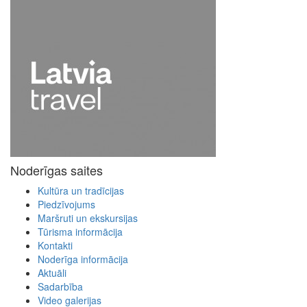
Noderīgas saites
Kultūra un tradīcijas
Piedzīvojums
Maršruti un ekskursijas
Tūrisma informācija
Kontakti
Noderīga informācija
Aktuāli
Sadarbība
Video galerijas