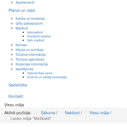
Apartamenti
Plānot un ceļot
Kartes un brošūras
Gidu pakalpojumi
Maršruti
Velomaršruti
Interaktīvi maršruti
Gidu maršruti
Nomas
Kāzas un svinības
Tūrisma informācija
Tūrisma aģentūras
Noderīga informācija
Iepirkšanās
Tirdzniecības centri
Suvenīri un vietējā produkcijas
Sadarbība
Kontakti
Viesu māja
Aktīvā pozīcija:
Sākums
/
Nakšņot
/
Viesu māja
/
Lauku māja "Mežkakti"