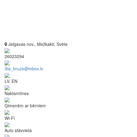
Jelgavas nov., Mežkakti, Svēte
26023294
Sia_bruze@inbox.lv
LV, EN
Naktsmītnes
Ģimenēm ar bērniem
Wi-Fi
Auto stāvvieta