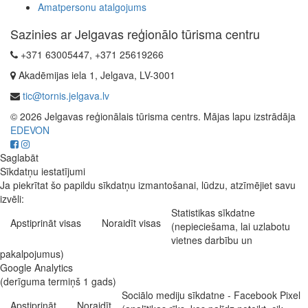
Amatpersonu atalgojums
Sazinies ar Jelgavas reģionālo tūrisma centru
+371 63005447, +371 25619266
Akadēmijas iela 1, Jelgava, LV-3001
tic@tornis.jelgava.lv
© 2026 Jelgavas reģionālais tūrisma centrs. Mājas lapu izstrādāja
EDEVON
Saglabāt
Sīkdatņu iestatījumi
Ja piekrītat šo papildu sīkdatņu izmantošanai, lūdzu, atzīmējiet savu
izvēli:
Statistikas sīkdatne
Apstiprināt visas
Noraidīt visas
(nepieciešama, lai uzlabotu
vietnes darbību un
pakalpojumus)
Google Analytics
(derīguma termiņš 1 gads)
Sociālo mediju sīkdatne - Facebook Pixel
Apstiprināt
Noraidīt