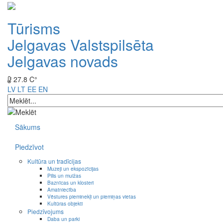
Tūrisms
Jelgavas Valstspilsēta
Jelgavas novads
27.8 C°
LV
LT
EE
EN
Sākums
Piedzīvot
Kultūra un tradīcijas
Muzeji un ekspozīcijas
Pilis un muižas
Baznīcas un klosteri
Amatniecība
Vēstures pieminekļi un piemiņas vietas
Kultūras objekti
Piedzīvojums
Daba un parki