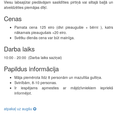
Viesu labsajūtai piedāvājam sasildīties pirtiņā vai siltajā baļļā un
atveldzēties piemājas dīķī.
Cenas
Pamata cena 125 eiro (divi pieaugušie + bērni ), katrs
nākamais pieaugušais +20 eiro.
Svētku dienās cena var būt mainīga.
Darba laiks
10:00 - 20:00 (Darba laiks saziņai)
Papildus informācija
Māja piemērota līdz 8 personām un mazulīša gultiņa.
Svinībām, 8-10 personas.
Ir iespējams apmesties ar mājdzīvniekiem iepriekš
informējot.
atpakaļ uz augšu