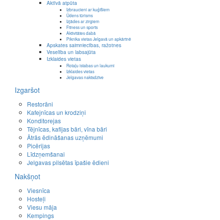
Aktīvā atpūta
Izbraucieni ar kuģīšiem
Ūdens tūrisms
Izjādes ar zirgiem
Fitness un sports
Aktivitātes dabā
Piknika vietas Jelgavā un apkārtnē
Apskates saimniecības, ražotnes
Veselība un labsajūta
Izklaides vietas
Rotaļu istabas un laukumi
Izklaides vietas
Jelgavas naktsdzīve
Izgaršot
Restorāni
Kafejnīcas un krodziņi
Konditorejas
Tējnīcas, kafijas bāri, vīna bāri
Ātrās ēdināšanas uzņēmumi
Picērijas
Līdzņemšanai
Jelgavas pilsētas īpašie ēdieni
Nakšņot
Viesnīca
Hosteļi
Viesu māja
Kempings