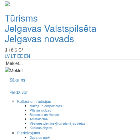
Tūrisms
Jelgavas Valstspilsēta
Jelgavas novads
18.6 C°
LV
LT
EE
EN
Sākums
Piedzīvot
Kultūra un tradīcijas
Muzeji un ekspozīcijas
Pilis un muižas
Baznīcas un klosteri
Amatniecība
Vēstures pieminekļi un piemiņas vietas
Kultūras objekti
Piedzīvojums
Daba un parki