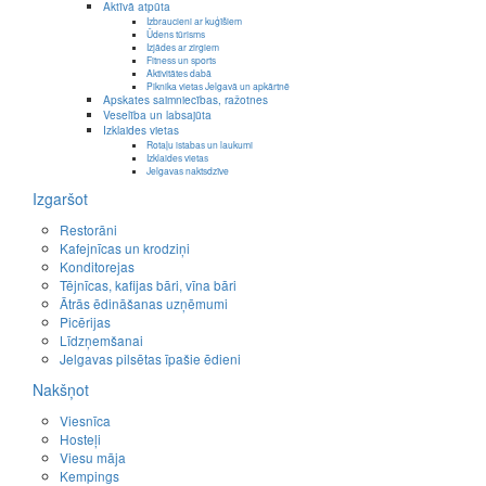
Aktīvā atpūta
Izbraucieni ar kuģīšiem
Ūdens tūrisms
Izjādes ar zirgiem
Fitness un sports
Aktivitātes dabā
Piknika vietas Jelgavā un apkārtnē
Apskates saimniecības, ražotnes
Veselība un labsajūta
Izklaides vietas
Rotaļu istabas un laukumi
Izklaides vietas
Jelgavas naktsdzīve
Izgaršot
Restorāni
Kafejnīcas un krodziņi
Konditorejas
Tējnīcas, kafijas bāri, vīna bāri
Ātrās ēdināšanas uzņēmumi
Picērijas
Līdzņemšanai
Jelgavas pilsētas īpašie ēdieni
Nakšņot
Viesnīca
Hosteļi
Viesu māja
Kempings