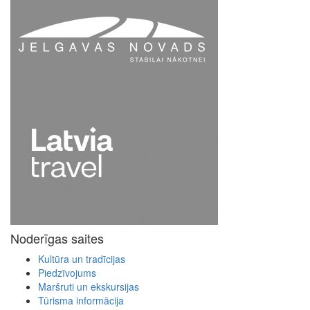
Noderīgas saites
Kultūra un tradīcijas
Piedzīvojums
Maršruti un ekskursijas
Tūrisma informācija