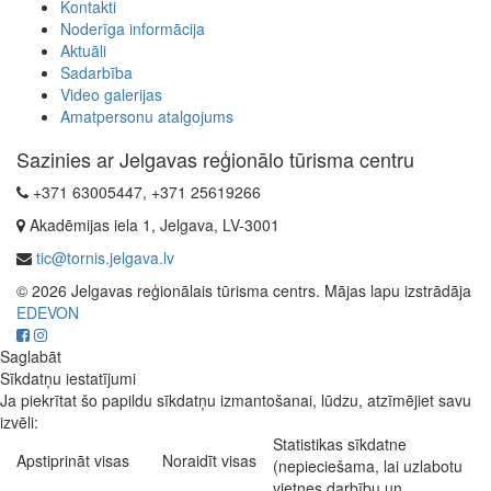
Kontakti
Noderīga informācija
Aktuāli
Sadarbība
Video galerijas
Amatpersonu atalgojums
Sazinies ar Jelgavas reģionālo tūrisma centru
+371 63005447, +371 25619266
Akadēmijas iela 1, Jelgava, LV-3001
tic@tornis.jelgava.lv
© 2026 Jelgavas reģionālais tūrisma centrs. Mājas lapu izstrādāja
EDEVON
Saglabāt
Sīkdatņu iestatījumi
Ja piekrītat šo papildu sīkdatņu izmantošanai, lūdzu, atzīmējiet savu
izvēli:
Statistikas sīkdatne
Apstiprināt visas
Noraidīt visas
(nepieciešama, lai uzlabotu
vietnes darbību un