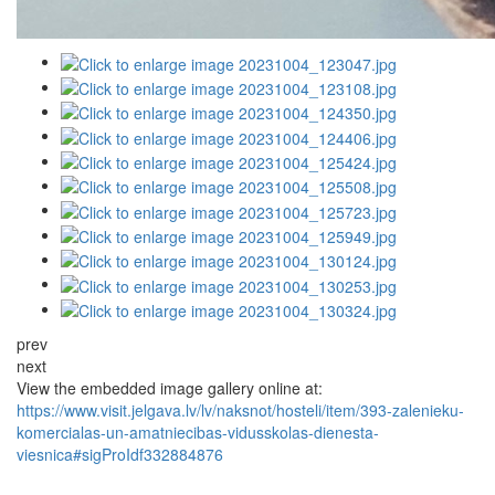
prev
next
View the embedded image gallery online at:
https://www.visit.jelgava.lv/lv/naksnot/hosteli/item/393-zalenieku-
komercialas-un-amatniecibas-vidusskolas-dienesta-
viesnica#sigProIdf332884876