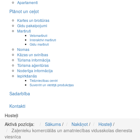
Apartamenti
Plānot un ceļot
Kartes un brošūras
Gidu pakalpojumi
Maršruti
Velomaršruti
Interaktīvi maršruti
Gidu maršruti
Nomas
Kāzas un svinības
Tūrisma informācija
Tūrisma aģentūras
Noderīga informācija
Iepirkšanās
Tirdzniecības centri
Suvenīri un vietējā produkcijas
Sadarbība
Kontakti
Hosteļi
Aktīvā pozīcija:
Sākums
/
Nakšņot
/
Hosteļi
/
Zaļenieku komerciālās un amatniecības vidusskolas dienesta
viesnīca