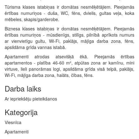
Tūrisma klases istabiņas ir domātas nesmēķētājiem. Pieejamās
ērtības numuriņos - duša, WC, fēns, dvielis, gultas veļa, koka
mēbeles, skapis/garderobe.
Biznesa klases istabiņas ir domātas nesmēķētājiem. Pieejamās
ērtības numuriņos - mūsdienīgs, stilīgs, pilnībā aprīkots numurs
ar vienvietīgu gultu, Wi-Fi, paklājs, mājīga darba zona, fēns,
apsildāma grīda vannas istabā.
Apartamenti atrodas atsevišķā ēkā. Pieejamās ērtības
apartamentos - platība 46-60 m², atpūtas zona ar kamīnu, mini
virtuve, lieli panorāmas logi, apsildāma grīda visā telpā, paklājs,
Wi-Fi, mājīga darba zona, halāts, čības, fēns.
Darba laiks
Ar iepriekšēju pieteikšanos
Kategorija
Viesnīca
Apartamenti