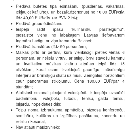
Piedāvā bufetes tipa ēdināšanu (pusdienas, vakariņas,
iekļaujot kafiju/tēju un bezalk.dzērienus) no 10,00 EUR/cilv.
līdz 40,00 EUR/cilv. (ar PVN 21%);
Piedāvā grupu ēdināšanu;
Iespēja radīt īpašu "kulinārisku pārsteigumu",
piesaistot vienu no labākajiem Latvijas šefpavāriem
Ingmāru Ladigu ar viņa komandu Re'chef;
Piedāvā transfērus (līdz 50 personām);
Malkas pirts ar pērtuvi, kurā vienlaicīgi pietiek vietas 6
personām, ar nelielu virtuvi, ar stilīgu brīvi stāvošu kamīnu
un kvalitatīvu mūzikas iekārtu atpūtas telpā līdz 15
cilvēkiem, kurai esam izveidojuši gaumīgu, mūsdienīgu
interjeru ar brīnišķīgu skatu uz mūsu Zemgales horizontiem
caur panorāmas stiklojumu. Cena 180,00 EUR/par 4
stundām;
Atbilstoši sezonai pieejami velosipēdi. Ir iespēja uzspēlēt
badmintonu, volejbolu, futbolu, tenisu, galda tenisu,
biljardu, nopeldēties dīķī;
Telpu noma izbraukuma apmācību, biznesa konferenču,
semināru, kultūras un izglītības pasākumu, koncertu un
retrītu rīkošanai;
Nav atļauti mājdzīvnieki;