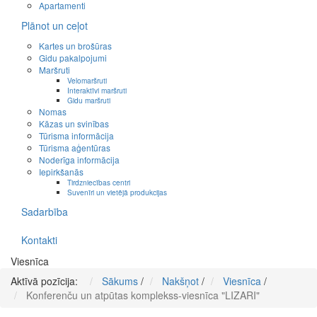
Apartamenti
Plānot un ceļot
Kartes un brošūras
Gidu pakalpojumi
Maršruti
Velomaršruti
Interaktīvi maršruti
Gidu maršruti
Nomas
Kāzas un svinības
Tūrisma informācija
Tūrisma aģentūras
Noderīga informācija
Iepirkšanās
Tirdzniecības centri
Suvenīri un vietējā produkcijas
Sadarbība
Kontakti
Viesnīca
Aktīvā pozīcija:
Sākums
/
Nakšņot
/
Viesnīca
/
Konferenču un atpūtas komplekss-viesnīca "LIZARI"