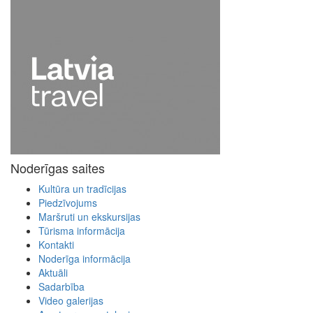
Noderīgas saites
Kultūra un tradīcijas
Piedzīvojums
Maršruti un ekskursijas
Tūrisma informācija
Kontakti
Noderīga informācija
Aktuāli
Sadarbība
Video galerijas