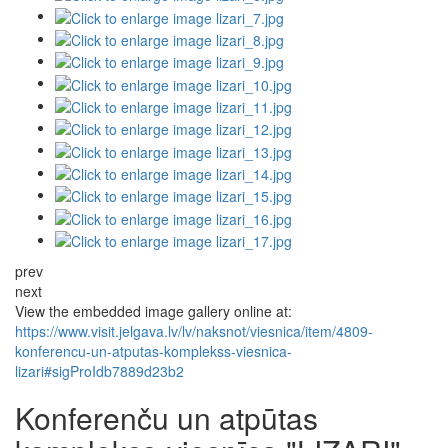
prev
next
View the embedded image gallery online at:
https://www.visit.jelgava.lv/lv/naksnot/viesnica/item/4809-
konferencu-un-atputas-komplekss-viesnica-
lizari#sigProIdb7889d23b2
Konferenču un atpūtas