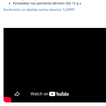
Komplekss nav piemērots bērniem līdz 12 g.v.
Konferenču un atpūtas centrs-viesnīca "LIZARI"