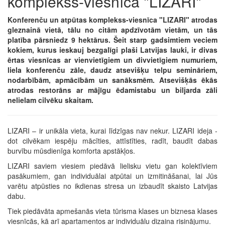
komplekss-viesnīca "LIZARI"
Konferenču un atpūtas komplekss-viesnīca "LIZARI" atrodas
gleznainā vietā, tālu no citām apdzīvotām vietām, un tās
platība pārsniedz 9 hektārus. Šeit starp gadsimtiem veciem
kokiem, kurus ieskauj bezgalīgi plaši Latvijas lauki, ir divas
ērtas viesnīcas ar vienvietīgiem un divvietīgiem numuriem,
liela konferenču zāle, daudz atsevišķu telpu semināriem,
nodarbībām, apmācībām un sanāksmēm. Atsevišķās ēkās
atrodas restorāns ar mājīgu ēdamistabu un biljarda zāli
nelielam cilvēku skaitam.
LIZARI – ir unikāla vieta, kurai līdzīgas nav nekur. LIZARI ideja -
dot cilvēkam iespēju mācīties, attīstīties, radīt, baudīt dabas
burvību mūsdienīga komforta apstākļos.
LIZARI saviem viesiem piedāvā lielisku vietu gan kolektīviem
pasākumiem, gan individuālai atpūtai un izmitināšanai, lai Jūs
varētu atpūsties no ikdienas stresa un izbaudīt skaisto Latvijas
dabu.
Tiek piedāvāta apmešanās vieta tūrisma klases un biznesa klases
viesnīcās, kā arī apartamentos ar individuālu dizaina risinājumu.