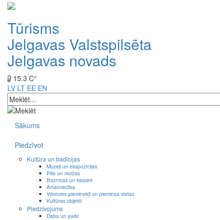
Tūrisms
Jelgavas Valstspilsēta
Jelgavas novads
15.3 C°
LV
LT
EE
EN
Sākums
Piedzīvot
Kultūra un tradīcijas
Muzeji un ekspozīcijas
Pilis un muižas
Baznīcas un klosteri
Amatniecība
Vēstures pieminekļi un piemiņas vietas
Kultūras objekti
Piedzīvojums
Daba un parki