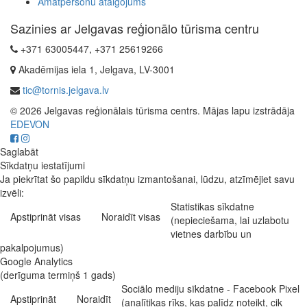
Amatpersonu atalgojums
Sazinies ar Jelgavas reģionālo tūrisma centru
+371 63005447, +371 25619266
Akadēmijas iela 1, Jelgava, LV-3001
tic@tornis.jelgava.lv
© 2026 Jelgavas reģionālais tūrisma centrs. Mājas lapu izstrādāja
EDEVON
Saglabāt
Sīkdatņu iestatījumi
Ja piekrītat šo papildu sīkdatņu izmantošanai, lūdzu, atzīmējiet savu
izvēli:
Statistikas sīkdatne
Apstiprināt visas
Noraidīt visas
(nepieciešama, lai uzlabotu
vietnes darbību un
pakalpojumus)
Google Analytics
(derīguma termiņš 1 gads)
Sociālo mediju sīkdatne - Facebook Pixel
Apstiprināt
Noraidīt
(analītikas rīks, kas palīdz noteikt, cik