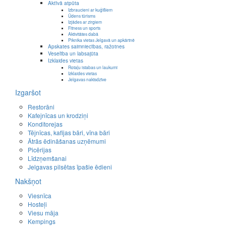
Aktīvā atpūta
Izbraucieni ar kuģīšiem
Ūdens tūrisms
Izjādes ar zirgiem
Fitness un sports
Aktivitātes dabā
Piknika vietas Jelgavā un apkārtnē
Apskates saimniecības, ražotnes
Veselība un labsajūta
Izklaides vietas
Rotaļu istabas un laukumi
Izklaides vietas
Jelgavas naktsdzīve
Izgaršot
Restorāni
Kafejnīcas un krodziņi
Konditorejas
Tējnīcas, kafijas bāri, vīna bāri
Ātrās ēdināšanas uzņēmumi
Picērijas
Līdzņemšanai
Jelgavas pilsētas īpašie ēdieni
Nakšņot
Viesnīca
Hosteļi
Viesu māja
Kempings