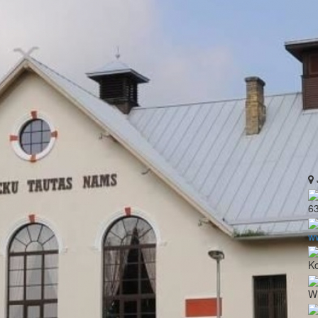
6
ww
Ko
Wi