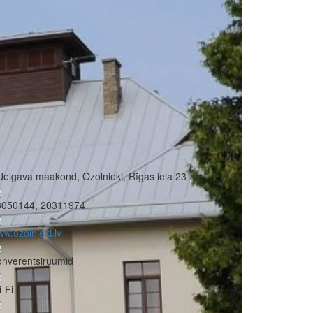
Jelgava maakond, Ozolnieki, Rīgas iela 23
3050144, 20311974
w.ozolnieki.lv
nverentsiruumid
-Fi