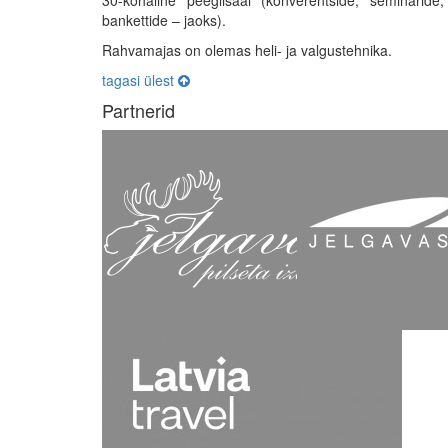
30-kohaline peeglisaal (konverentside, seminarid
bankettide – jaoks).
Rahvamajas on olemas heli- ja valgustehnika.
tagasi ülest
Partnerid