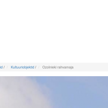
id
/
Kultuuriobjektid
/
Ozolnieki rahvamaja