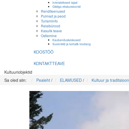
Interaktiivsed rajad
Giidiga ekskursioonid
Renditeenused
Pulmad ja peod
Turismiinfo
Reisibürood
Kasulik teave
Ostlemine
Kaubanduskeskused
Suveniirid ja kohalik toodang
KOOSTÖÖ
KONTAKTTEAVE
Kultuuriobjektid
Sa oled siin:
Pealeht
/
ELAMUSED
/
Kultuur ja traditsioon