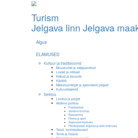
Turism
Jelgava linn
Jelgava maa
Algus
ELAMUSED
Kultuur ja traditsioonid
Muuseumid ja väljapanekud
Lossid ja mõisad
Kirikud ja kloostrid
Käsitöö
Mälestusmärgid ja ajaloolised paigad
Kultuuriobjektid
Seiklus
Loodus ja pargid
Aktiivne puhkus
Paadisõidud
Vandens turizmas
Ratsutamine
Fitness ja sport
Tegevused looduses
Piknikuplatsid Jelgavas ja selle ümbruses
Talud, tootmisüksused
Tervis ja heaolu