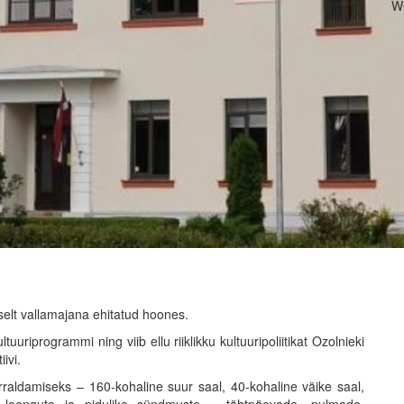
W
selt vallamajana ehitatud hoones.
uuriprogrammi ning viib ellu riiklikku kultuuripoliitikat Ozolnieki
ivi.
raldamiseks – 160-kohaline suur saal, 40-kohaline väike saal,