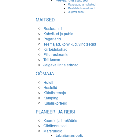
Meelelahutusasutused
Mängutoad ja -väljakud
Meelelahutusasutused
Jelgava ööelu
MAITSED
Restoranid
Kohvikud ja pubid
Pagariärid
Teemajad, kohvikud, vinoteegid
Kiirtoidukohad
Pitsarestoranid
Toit kaasa
Jelgava linna eriroad
ÖÖMAJA
Hotell
Hostelid
Külalistemaja
Kämping
Külaliskorterid
PLANEERI JA REISI
Kaardid ja brošüürid
Giiditeenused
Marsruudid
Jalgrattamarsruudid