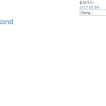
20.9 C°
LV
LT
EE
EN
kond