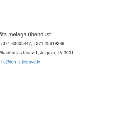
õta meiega ühendust
+371 63005447, +371 25619266
Akadēmijas tänav 1, Jelgava, LV-3001
tic@tornis.jelgava.lv