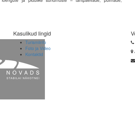
e, loengute ja pidulike sündmuste – tähtpäevade, pulmade,
Kasulikud lingid
V
Turismiinfo
Foto ja Video
Kontaktid