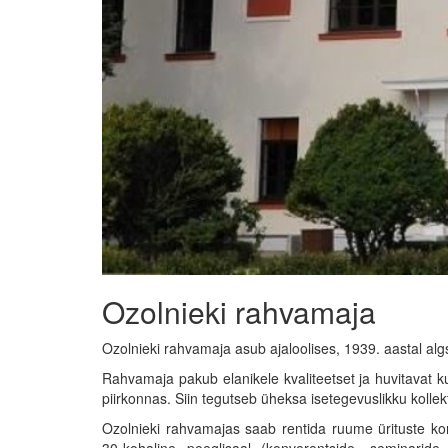
Ozolnieki rahvamaja
Ozolnieki rahvamaja asub ajaloolises, 1939. aastal alg
Rahvamaja pakub elanikele kvaliteetset ja huvitavat kult
piirkonnas. Siin tegutseb üheksa isetegevuslikku kollekti
Ozolnieki rahvamajas saab rentida ruume ürituste kor