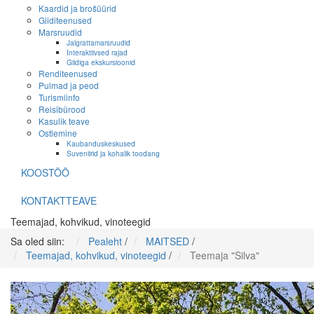
Kaardid ja brošüürid
Giiditeenused
Marsruudid
Jalgrattamarsruudid
Interaktiivsed rajad
Giidiga ekskursioonid
Renditeenused
Pulmad ja peod
Turismiinfo
Reisibürood
Kasulik teave
Ostlemine
Kaubanduskeskused
Suveniirid ja kohalik toodang
KOOSTÖÖ
KONTAKTTEAVE
Teemajad, kohvikud, vinoteegid
Sa oled siin:
Pealeht
/
MAITSED
/
Teemajad, kohvikud, vinoteegid
/
Teemaja "Silva"