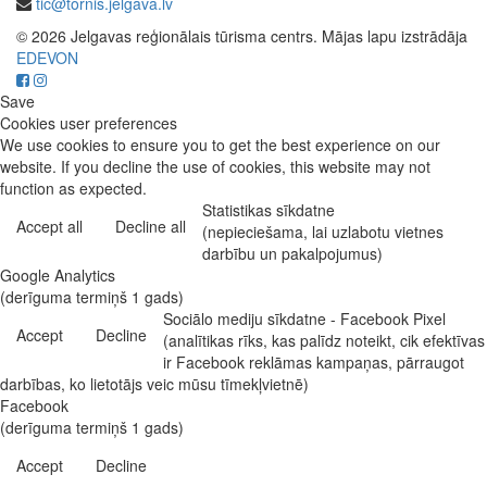
tic@tornis.jelgava.lv
© 2026 Jelgavas reģionālais tūrisma centrs. Mājas lapu izstrādāja
EDEVON
Save
Cookies user preferences
We use cookies to ensure you to get the best experience on our
website. If you decline the use of cookies, this website may not
function as expected.
Statistikas sīkdatne
Accept all
Decline all
(nepieciešama, lai uzlabotu vietnes
darbību un pakalpojumus)
Google Analytics
(derīguma termiņš 1 gads)
Sociālo mediju sīkdatne - Facebook Pixel
Accept
Decline
(analītikas rīks, kas palīdz noteikt, cik efektīvas
ir Facebook reklāmas kampaņas, pārraugot
darbības, ko lietotājs veic mūsu tīmekļvietnē)
Facebook
(derīguma termiņš 1 gads)
Accept
Decline