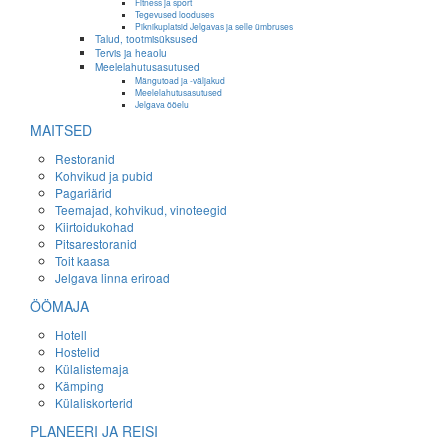
Fitness ja sport
Tegevused looduses
Piknikuplatsid Jelgavas ja selle ümbruses
Talud, tootmisüksused
Tervis ja heaolu
Meelelahutusasutused
Mängutoad ja -väljakud
Meelelahutusasutused
Jelgava ööelu
MAITSED
Restoranid
Kohvikud ja pubid
Pagariärid
Teemajad, kohvikud, vinoteegid
Kiirtoidukohad
Pitsarestoranid
Toit kaasa
Jelgava linna eriroad
ÖÖMAJA
Hotell
Hostelid
Külalistemaja
Kämping
Külaliskorterid
PLANEERI JA REISI