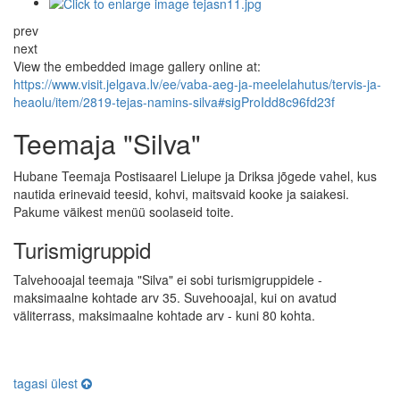
prev
next
View the embedded image gallery online at:
https://www.visit.jelgava.lv/ee/vaba-aeg-ja-meelelahutus/tervis-ja-
heaolu/item/2819-tejas-namins-silva#sigProIdd8c96fd23f
Teemaja "Silva"
Hubane Teemaja Postisaarel Lielupe ja Driksa jõgede vahel, kus
nautida erinevaid teesid, kohvi, maitsvaid kooke ja saiakesi.
Pakume väikest menüü soolaseid toite.
Turismigruppid
Talvehooajal teemaja "Silva" ei sobi turismigruppidele -
maksimaalne kohtade arv 35. Suvehooajal, kui on avatud
väliterrass, maksimaalne kohtade arv - kuni 80 kohta.
tagasi ülest