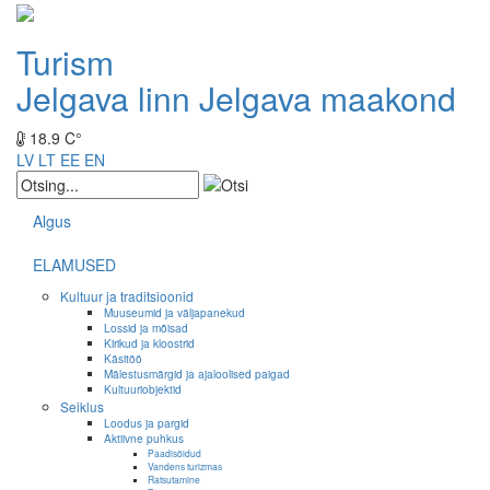
Turism
Jelgava linn
Jelgava maakond
18.9 C°
LV
LT
EE
EN
Algus
ELAMUSED
Kultuur ja traditsioonid
Muuseumid ja väljapanekud
Lossid ja mõisad
Kirikud ja kloostrid
Käsitöö
Mälestusmärgid ja ajaloolised paigad
Kultuuriobjektid
Seiklus
Loodus ja pargid
Aktiivne puhkus
Paadisõidud
Vandens turizmas
Ratsutamine