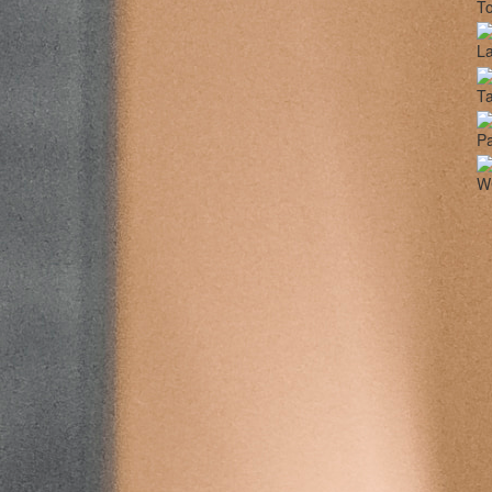
To
La
T
Pa
W