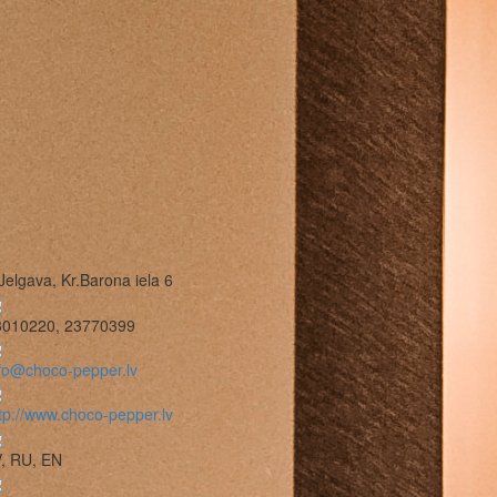
Jelgava, Kr.Barona iela 6
3010220, 23770399
fo@choco-pepper.lv
tp://www.choco-pepper.lv
, RU, EN