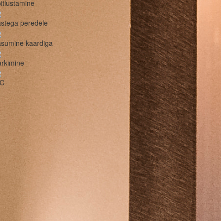
itlustamine
stega peredele
asumine kaardiga
rkimine
C