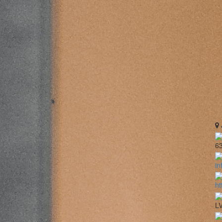
6
in
ht
LV