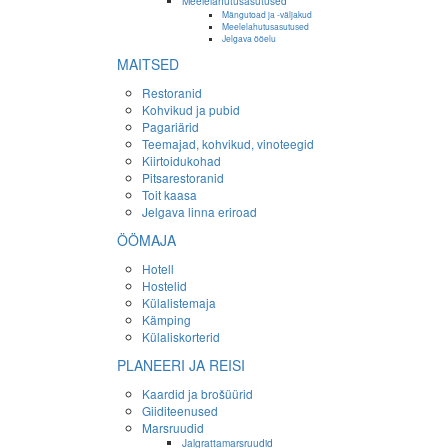
Meelelahutusasutused
Mängutoad ja -väljakud
Meelelahutusasutused
Jelgava ööelu
MAITSED
Restoranid
Kohvikud ja pubid
Pagariärid
Teemajad, kohvikud, vinoteegid
Kiirtoidukohad
Pitsarestoranid
Toit kaasa
Jelgava linna eriroad
ÖÖMAJA
Hotell
Hostelid
Külalistemaja
Kämping
Külaliskorterid
PLANEERI JA REISI
Kaardid ja brošüürid
Giiditeenused
Marsruudid
Jalgrattamarsruudid