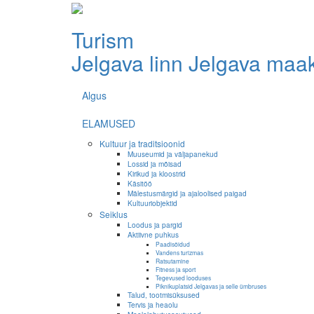
Turism
Jelgava linn
Jelgava maa
Algus
ELAMUSED
Kultuur ja traditsioonid
Muuseumid ja väljapanekud
Lossid ja mõisad
Kirikud ja kloostrid
Käsitöö
Mälestusmärgid ja ajaloolised paigad
Kultuuriobjektid
Seiklus
Loodus ja pargid
Aktiivne puhkus
Paadisõidud
Vandens turizmas
Ratsutamine
Fitness ja sport
Tegevused looduses
Piknikuplatsid Jelgavas ja selle ümbruses
Talud, tootmisüksused
Tervis ja heaolu