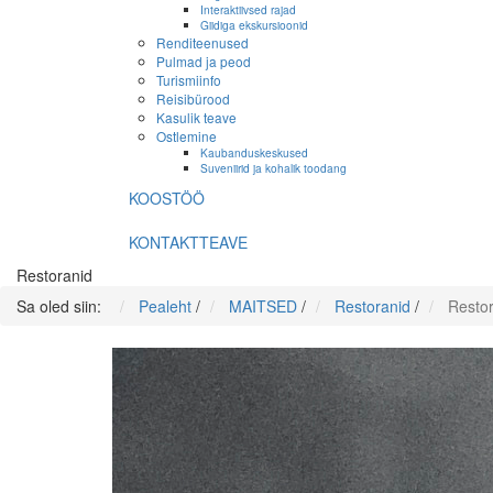
Interaktiivsed rajad
Giidiga ekskursioonid
Renditeenused
Pulmad ja peod
Turismiinfo
Reisibürood
Kasulik teave
Ostlemine
Kaubanduskeskused
Suveniirid ja kohalik toodang
KOOSTÖÖ
KONTAKTTEAVE
Restoranid
Sa oled siin:
Pealeht
/
MAITSED
/
Restoranid
/
Resto