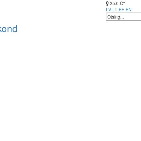
25.0 C°
LV
LT
EE
EN
kond