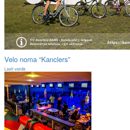
Velo noma “Kanclers”
Lasīt vairāk