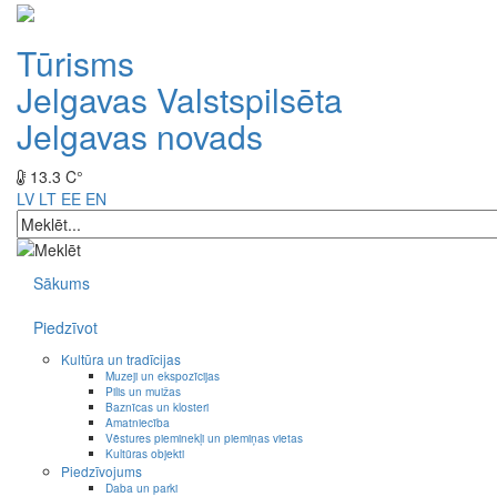
Tūrisms
Jelgavas Valstspilsēta
Jelgavas novads
13.3 C°
LV
LT
EE
EN
Sākums
Piedzīvot
Kultūra un tradīcijas
Muzeji un ekspozīcijas
Pilis un muižas
Baznīcas un klosteri
Amatniecība
Vēstures pieminekļi un piemiņas vietas
Kultūras objekti
Piedzīvojums
Daba un parki