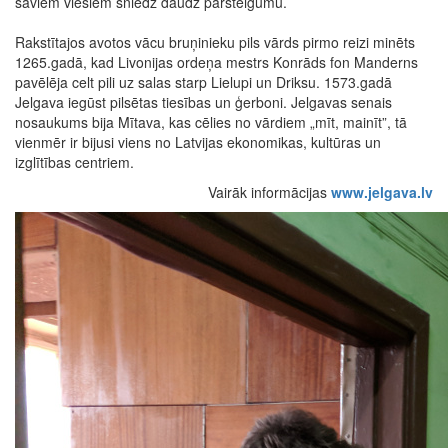
saviem viesiem sniedz daudz pārsteigumu.
Rakstītajos avotos vācu bruņinieku pils vārds pirmo reizi minēts
1265.gadā, kad Livonijas ordeņa mestrs Konrāds fon Manderns
pavēlēja celt pili uz salas starp Lielupi un Driksu. 1573.gadā
Jelgava iegūst pilsētas tiesības un ģerboni. Jelgavas senais
nosaukums bija Mītava, kas cēlies no vārdiem „mīt, mainīt”, tā
vienmēr ir bijusi viens no Latvijas ekonomikas, kultūras un
izglītības centriem.
Vairāk informācijas
www.jelgava.lv