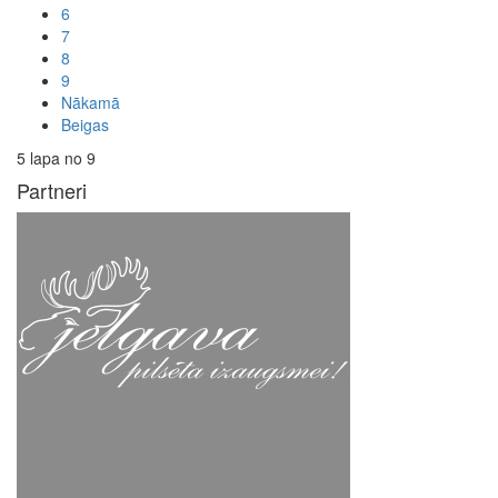
6
7
8
9
Nākamā
Beigas
5 lapa no 9
Partneri