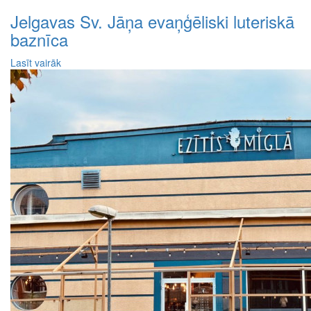
Jelgavas Sv. Jāņa evaņģēliski luteriskā
baznīca
Lasīt vairāk