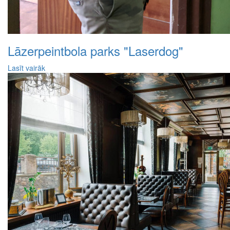
Lāzerpeintbola parks "Laserdog"
Lasīt vairāk