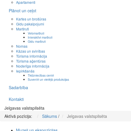
Apartamenti
Plānot un ceļot
Kartes un brošūras
Gidu pakalpojumi
Maršruti
Velomaršruti
Interaktīvi maršruti
Gidu maršruti
Nomas
Kāzas un svinības
Tūrisma informācija
Tūrisma aģentūras
Noderīga informācija
Iepirkšanās
Tirdzniecības centri
Suvenīri un vietējā produkcijas
Sadarbība
Kontakti
Jelgavas valstspilsēta
Aktīvā pozīcija:
Sākums
/
Jelgavas valstspilsēta
Muzeji un ekspozīcijas