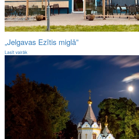
„Jelgavas Ezītis miglā”
Lasīt vairāk