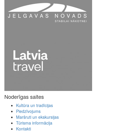
Noderīgas saites
Kultūra un tradīcijas
Piedzīvojums
Maršruti un ekskursijas
Tūrisma informācija
Kontakti