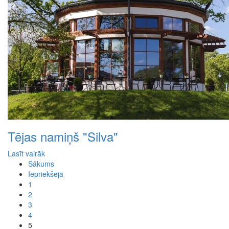
Tējas namiņš "Silva"
Lasīt vairāk
Sākums
Iepriekšējā
1
2
3
4
5