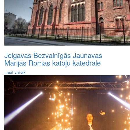
Jelgavas Bezvainīgās Jaunavas
Marijas Romas katoļu katedrāle
Lasīt vairāk