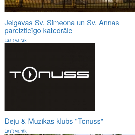
Jelgavas Sv. Simeona un Sv. Annas
pareizticīgo katedrāle
Lasīt vairāk
Deju & Mūzikas klubs "Tonuss"
Lasīt vairāk