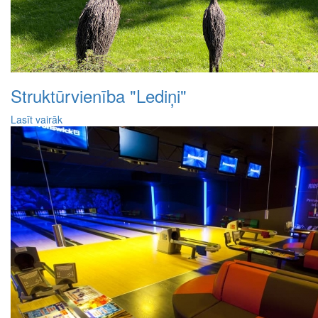
Struktūrvienība "Lediņi"
Lasīt vairāk