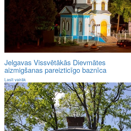
Jelgavas Vissvētākās Dievmātes
aizmigšanas pareizticīgo baznīca
Lasīt vairāk