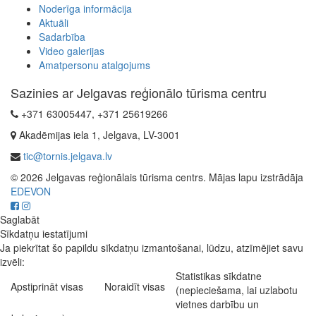
Noderīga informācija
Aktuāli
Sadarbība
Video galerijas
Amatpersonu atalgojums
Sazinies ar Jelgavas reģionālo tūrisma centru
+371 63005447, +371 25619266
Akadēmijas iela 1, Jelgava, LV-3001
tic@tornis.jelgava.lv
© 2026 Jelgavas reģionālais tūrisma centrs. Mājas lapu izstrādāja
EDEVON
Saglabāt
Sīkdatņu iestatījumi
Ja piekrītat šo papildu sīkdatņu izmantošanai, lūdzu, atzīmējiet savu
izvēli:
Statistikas sīkdatne
Apstiprināt visas
Noraidīt visas
(nepieciešama, lai uzlabotu
vietnes darbību un