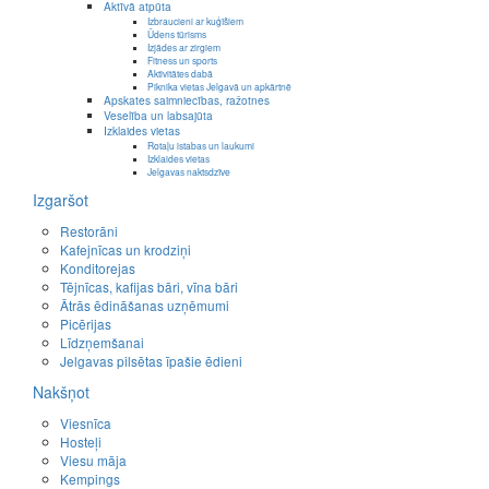
Aktīvā atpūta
Izbraucieni ar kuģīšiem
Ūdens tūrisms
Izjādes ar zirgiem
Fitness un sports
Aktivitātes dabā
Piknika vietas Jelgavā un apkārtnē
Apskates saimniecības, ražotnes
Veselība un labsajūta
Izklaides vietas
Rotaļu istabas un laukumi
Izklaides vietas
Jelgavas naktsdzīve
Izgaršot
Restorāni
Kafejnīcas un krodziņi
Konditorejas
Tējnīcas, kafijas bāri, vīna bāri
Ātrās ēdināšanas uzņēmumi
Picērijas
Līdzņemšanai
Jelgavas pilsētas īpašie ēdieni
Nakšņot
Viesnīca
Hosteļi
Viesu māja
Kempings