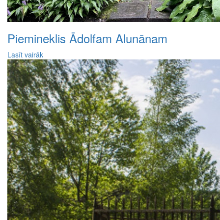
Piemineklis Ādolfam Alunānam
Lasīt vairāk