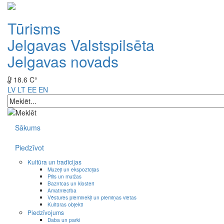
Tūrisms
Jelgavas Valstspilsēta
Jelgavas novads
18.6 C°
LV
LT
EE
EN
Sākums
Piedzīvot
Kultūra un tradīcijas
Muzeji un ekspozīcijas
Pilis un muižas
Baznīcas un klosteri
Amatniecība
Vēstures pieminekļi un piemiņas vietas
Kultūras objekti
Piedzīvojums
Daba un parki