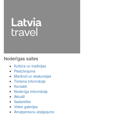
Noderīgas saites
Kultūra un tradīcijas
Piedzīvojums
Maršruti un ekskursijas
Tūrisma informācija
Kontakti
Noderīga informācija
Aktuāli
Sadarbība
Video galerijas
Amatpersonu atalgojums