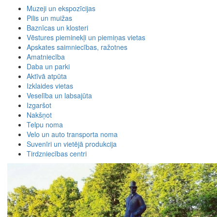
Muzeji un ekspozīcijas
Pilis un muižas
Baznīcas un klosteri
Vēstures pieminekļi un piemiņas vietas
Apskates saimniecības, ražotnes
Amatniecība
Daba un parki
Aktīvā atpūta
Izklaides vietas
Veselība un labsajūta
Izgaršot
Nakšņot
Telpu noma
Velo un auto transporta noma
Suvenīri un vietējā produkcija
Tirdzniecības centri