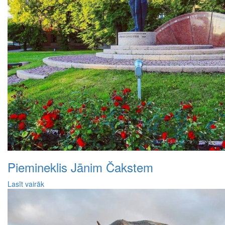
Piemineklis Jānim Čakstem
Lasīt vairāk