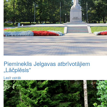
Piemineklis Jelgavas atbrīvotājiem
„Lāčplēsis”
Lasīt vairāk