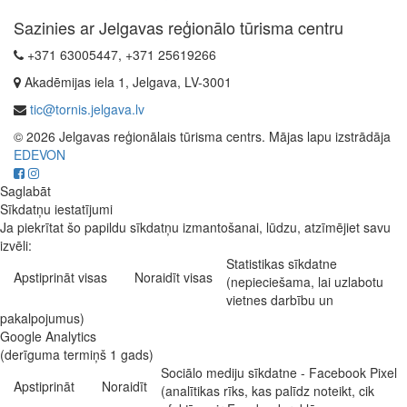
Sazinies ar Jelgavas reģionālo tūrisma centru
+371 63005447, +371 25619266
Akadēmijas iela 1, Jelgava, LV-3001
tic@tornis.jelgava.lv
© 2026 Jelgavas reģionālais tūrisma centrs. Mājas lapu izstrādāja
EDEVON
Saglabāt
Sīkdatņu iestatījumi
Ja piekrītat šo papildu sīkdatņu izmantošanai, lūdzu, atzīmējiet savu
izvēli:
Statistikas sīkdatne
Apstiprināt visas
Noraidīt visas
(nepieciešama, lai uzlabotu
vietnes darbību un
pakalpojumus)
Google Analytics
(derīguma termiņš 1 gads)
Sociālo mediju sīkdatne - Facebook Pixel
Apstiprināt
Noraidīt
(analītikas rīks, kas palīdz noteikt, cik