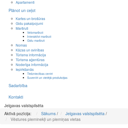
Apartamenti
Plānot un ceļot
Kartes un brošūras
Gidu pakalpojumi
Maršruti
Velomaršruti
Interaktīvi maršruti
Gidu maršruti
Nomas
Kāzas un svinības
Tūrisma informācija
Tūrisma aģentūras
Noderīga informācija
Iepirkšanās
Tirdzniecības centri
Suvenīri un vietējā produkcijas
Sadarbība
Kontakti
Jelgavas valstspilsēta
Aktīvā pozīcija:
Sākums
/
Jelgavas valstspilsēta
/
Vēstures pieminekļi un piemiņas vietas