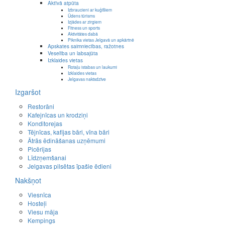
Aktīvā atpūta
Izbraucieni ar kuģīšiem
Ūdens tūrisms
Izjādes ar zirgiem
Fitness un sports
Aktivitātes dabā
Piknika vietas Jelgavā un apkārtnē
Apskates saimniecības, ražotnes
Veselība un labsajūta
Izklaides vietas
Rotaļu istabas un laukumi
Izklaides vietas
Jelgavas naktsdzīve
Izgaršot
Restorāni
Kafejnīcas un krodziņi
Konditorejas
Tējnīcas, kafijas bāri, vīna bāri
Ātrās ēdināšanas uzņēmumi
Picērijas
Līdzņemšanai
Jelgavas pilsētas īpašie ēdieni
Nakšņot
Viesnīca
Hosteļi
Viesu māja
Kempings