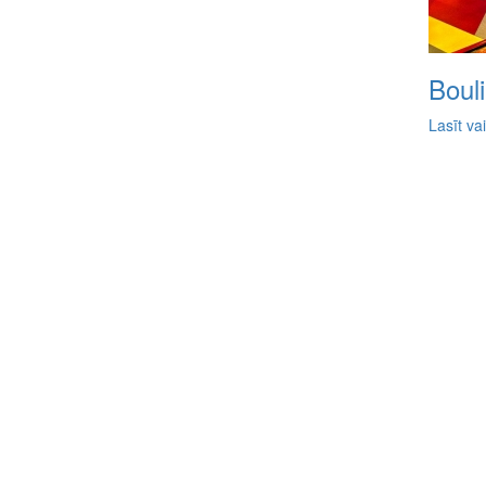
Boul
Lasīt va