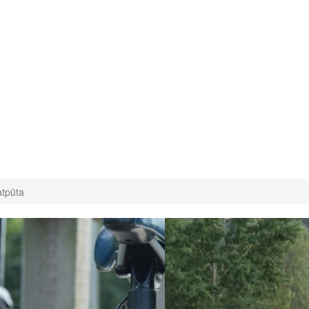
atpūta