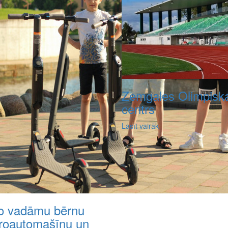
Zemgales Olimpiska
centrs
Lasīt vairāk
o vadāmu bērnu
troautomašīnu un