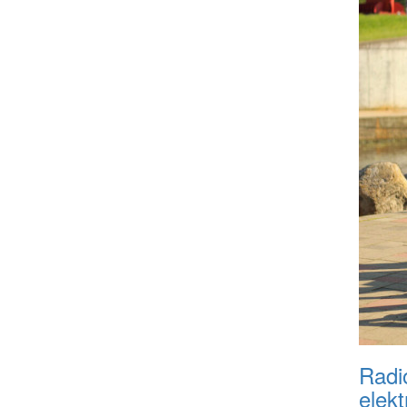
Radi
elek