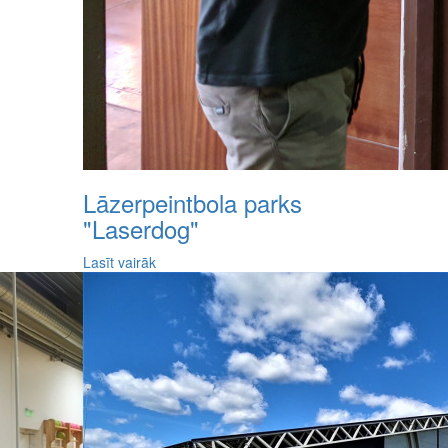
Lāzerpeintbola parks
"Laserdog"
Lasīt vairāk