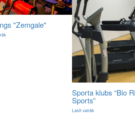
ings "Zemgale"
irāk
Sporta klubs “Bio R
Sports”
Lasīt vairāk