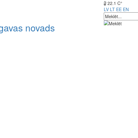
22.1 C°
LV
LT
EE
EN
lgavas novads