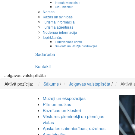
Interaktīvi maršruti
Gidu maršruti
Nomas
Kāzas un svinības
Tūrisma informācija
Tūrisma aģentūras
Noderīga informācija
Iepirkšanās
Tirdzniecības centri
Suvenīri un vietējā produkcijas
Sadarbība
Kontakti
Jelgavas valstspilsēta
Aktīvā pozīcija:
Sākums
/
Jelgavas valstspilsēta
/
Aktīvā 
Muzeji un ekspozīcijas
Pilis un muižas
Baznīcas un klosteri
Vēstures pieminekļi un piemiņas
vietas
Apskates saimniecības, ražotnes
Amatniecība