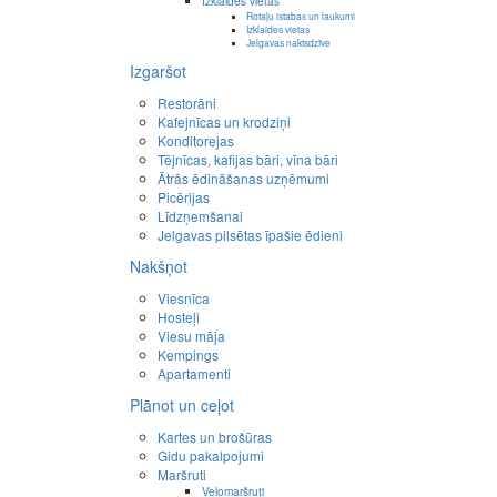
Izklaides vietas
Rotaļu istabas un laukumi
Izklaides vietas
Jelgavas naktsdzīve
Izgaršot
Restorāni
Kafejnīcas un krodziņi
Konditorejas
Tējnīcas, kafijas bāri, vīna bāri
Ātrās ēdināšanas uzņēmumi
Picērijas
Līdzņemšanai
Jelgavas pilsētas īpašie ēdieni
Nakšņot
Viesnīca
Hosteļi
Viesu māja
Kempings
Apartamenti
Plānot un ceļot
Kartes un brošūras
Gidu pakalpojumi
Maršruti
Velomaršruti