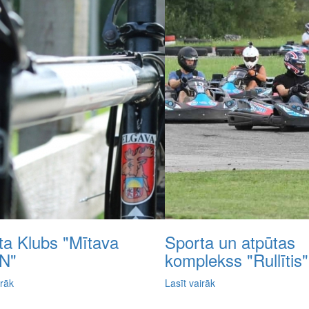
ta Klubs "Mītava
Sporta un atpūtas
N"
komplekss "Rullītis"
irāk
Lasīt vairāk