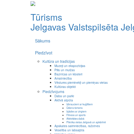
Tūrisms
Jelgavas Valstspilsēta
Je
Sākums
Piedzīvot
Kultūra un tradīcijas
Muzeji un ekspozīcijas
Pilis un muižas
Baznīcas un klosteri
Amatniecība
Vēstures pieminekļi un piemiņas vietas
Kultūras objekti
Piedzīvojums
Daba un parki
Aktīvā atpūta
Izbraucieni ar kuģīšiem
Ūdens tūrisms
Izjādes ar zirgiem
Fitness un sports
Aktivitātes dabā
Piknika vietas Jelgavā un apkārtnē
Apskates saimniecības, ražotnes
Veselība un labsajūta