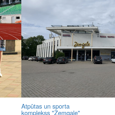
is
Atpūtas un sporta
komplekss "Zemgale"