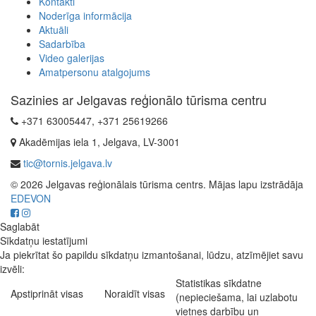
Kontakti
Noderīga informācija
Aktuāli
Sadarbība
Video galerijas
Amatpersonu atalgojums
Sazinies ar Jelgavas reģionālo tūrisma centru
+371 63005447, +371 25619266
Akadēmijas iela 1, Jelgava, LV-3001
tic@tornis.jelgava.lv
© 2026 Jelgavas reģionālais tūrisma centrs. Mājas lapu izstrādāja
EDEVON
Saglabāt
Sīkdatņu iestatījumi
Ja piekrītat šo papildu sīkdatņu izmantošanai, lūdzu, atzīmējiet savu
izvēli:
Statistikas sīkdatne
Apstiprināt visas
Noraidīt visas
(nepieciešama, lai uzlabotu
vietnes darbību un