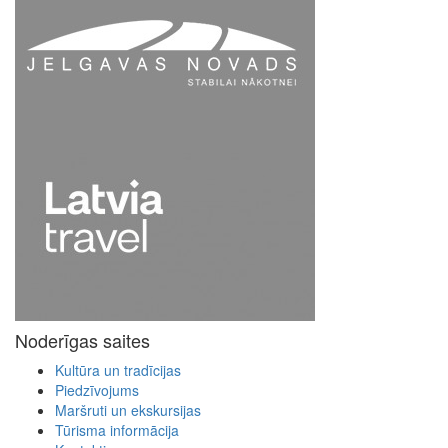
Noderīgas saites
Kultūra un tradīcijas
Piedzīvojums
Maršruti un ekskursijas
Tūrisma informācija