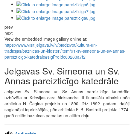
prev
next
View the embedded image gallery online at:
https://www.visit.jelgava.lv/lv/piedzivot/kultura-un-
tradicijas/baznicas-un-klosteri/item/91-sv-simeona-un-sv-annas-
pareizticigo-katedrale#sigProIdc80263a7f2
Jelgavas Sv. Simeona un Sv.
Annas pareizticīgo katedrāle
Jelgavas Sv. Simeona un Sv. Annas pareizticīgo katedrāle
uzbūvēta ar Krievijas cara Aleksandra III finansiālu atbalstu pēc
arhitekta N. Čagina projekta no 1890. līdz 1892. gadam, daļēji
saglabājot iepriekšējās, pēc arhitekta F. B. Rastrelli projekta 1774.
gadā celtās baznīcas pamatus un altāra daļu.
Audiogids