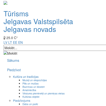
Tūrisms
Jelgavas Valstspilsēta
Jelgavas novads
25.0 C°
LV
LT
EE
EN
Sākums
Piedzīvot
Kultūra un tradīcijas
Muzeji un ekspozīcijas
Pilis un muižas
Baznīcas un klosteri
Amatniecība
Vēstures pieminekļi un piemiņas vietas
Kultūras objekti
Piedzīvojums
Daba un parki