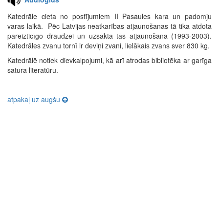
Katedrāle cieta no postījumiem II Pasaules kara un padomju
varas laikā. Pēc Latvijas neatkarības atjaunošanas tā tika atdota
pareizticīgo draudzei un uzsākta tās atjaunošana (1993-2003).
Katedrāles zvanu tornī ir deviņi zvani, lielākais zvans sver 830 kg.
Katedrālē notiek dievkalpojumi, kā arī atrodas bibliotēka ar garīga
satura literatūru.
atpakaļ uz augšu