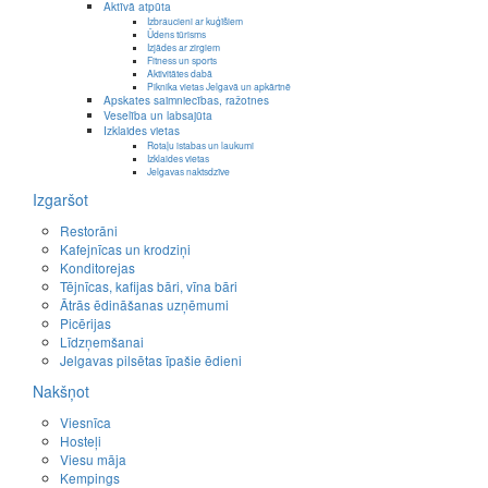
Aktīvā atpūta
Izbraucieni ar kuģīšiem
Ūdens tūrisms
Izjādes ar zirgiem
Fitness un sports
Aktivitātes dabā
Piknika vietas Jelgavā un apkārtnē
Apskates saimniecības, ražotnes
Veselība un labsajūta
Izklaides vietas
Rotaļu istabas un laukumi
Izklaides vietas
Jelgavas naktsdzīve
Izgaršot
Restorāni
Kafejnīcas un krodziņi
Konditorejas
Tējnīcas, kafijas bāri, vīna bāri
Ātrās ēdināšanas uzņēmumi
Picērijas
Līdzņemšanai
Jelgavas pilsētas īpašie ēdieni
Nakšņot
Viesnīca
Hosteļi
Viesu māja
Kempings