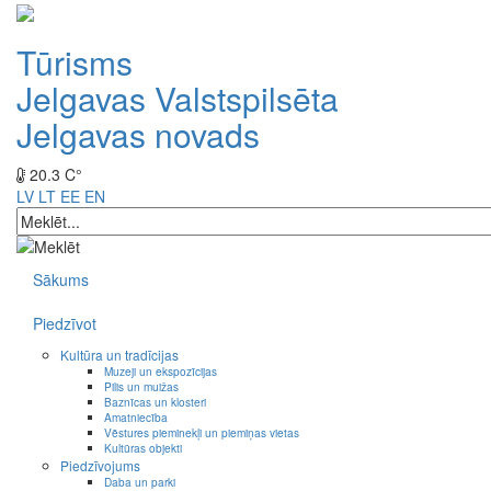
Tūrisms
Jelgavas Valstspilsēta
Jelgavas novads
20.3 C°
LV
LT
EE
EN
Sākums
Piedzīvot
Kultūra un tradīcijas
Muzeji un ekspozīcijas
Pilis un muižas
Baznīcas un klosteri
Amatniecība
Vēstures pieminekļi un piemiņas vietas
Kultūras objekti
Piedzīvojums
Daba un parki