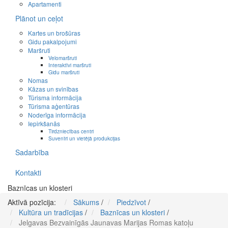
Apartamenti
Plānot un ceļot
Kartes un brošūras
Gidu pakalpojumi
Maršruti
Velomaršruti
Interaktīvi maršruti
Gidu maršruti
Nomas
Kāzas un svinības
Tūrisma informācija
Tūrisma aģentūras
Noderīga informācija
Iepirkšanās
Tirdzniecības centri
Suvenīri un vietējā produkcijas
Sadarbība
Kontakti
Baznīcas un klosteri
Aktīvā pozīcija:
Sākums
/
Piedzīvot
/
Kultūra un tradīcijas
/
Baznīcas un klosteri
/
Jelgavas Bezvainīgās Jaunavas Marijas Romas katoļu