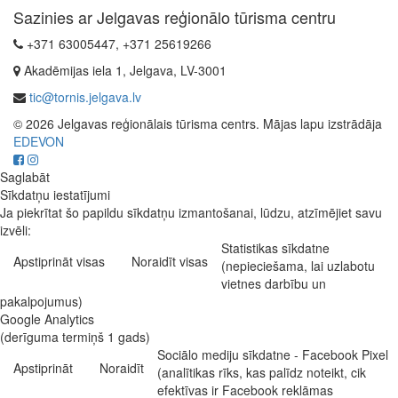
Sazinies ar Jelgavas reģionālo tūrisma centru
+371 63005447, +371 25619266
Akadēmijas iela 1, Jelgava, LV-3001
tic@tornis.jelgava.lv
© 2026 Jelgavas reģionālais tūrisma centrs. Mājas lapu izstrādāja
EDEVON
Saglabāt
Sīkdatņu iestatījumi
Ja piekrītat šo papildu sīkdatņu izmantošanai, lūdzu, atzīmējiet savu
izvēli:
Statistikas sīkdatne
Apstiprināt visas
Noraidīt visas
(nepieciešama, lai uzlabotu
vietnes darbību un
pakalpojumus)
Google Analytics
(derīguma termiņš 1 gads)
Sociālo mediju sīkdatne - Facebook Pixel
Apstiprināt
Noraidīt
(analītikas rīks, kas palīdz noteikt, cik
efektīvas ir Facebook reklāmas