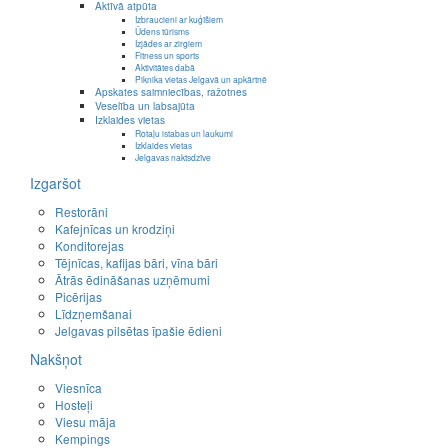
Aktīvā atpūta
Izbraucieni ar kuģīšiem
Ūdens tūrisms
Izjādes ar zirgiem
Fitness un sports
Aktivitātes dabā
Piknika vietas Jelgavā un apkārtnē
Apskates saimniecības, ražotnes
Veselība un labsajūta
Izklaides vietas
Rotaļu istabas un laukumi
Izklaides vietas
Jelgavas naktsdzīve
Izgaršot
Restorāni
Kafejnīcas un krodziņi
Konditorejas
Tējnīcas, kafijas bāri, vīna bāri
Ātrās ēdināšanas uzņēmumi
Picērijas
Līdzņemšanai
Jelgavas pilsētas īpašie ēdieni
Nakšņot
Viesnīca
Hosteļi
Viesu māja
Kempings