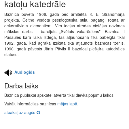
katoļu katedrāle
Baznīca būvēta 1906. gadā pēc arhitekta K. E. Strandmaņa
projekta. Celtne veidota pseidogotiskā stilā, bagātīgi rotāta ar
dekoratīviem elementiem. Virs ieejas atrodas vietējas nozīmes
mākslas darbs – bareljefs „Svētais vakarēdiens". Baznīca II
Pasaules kara laikā izdega, tās atjaunošana tika pabeigta tikai
1992. gadā, kad agrākā izskatā tika atjaunots baznīcas tornis.
1996. gadā pāvests Jānis Pāvils II baznīcai piešķīra katedrāles
statusu.
Audiogids
Darba laiks
Baznīca publiskai apskatei atvērta tikai dievkalpojumu laikos.
Vairāk informācijas baznīcas
mājas lapā.
atpakaļ uz augšu