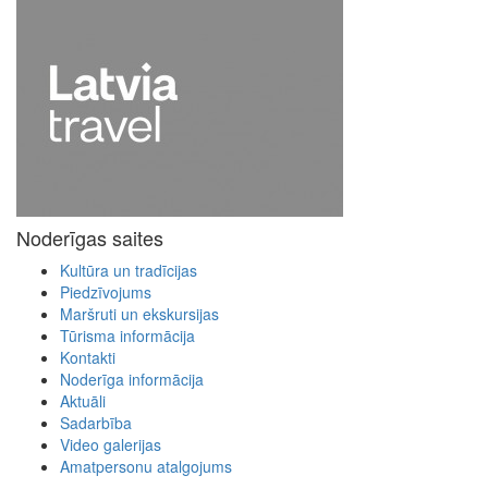
Noderīgas saites
Kultūra un tradīcijas
Piedzīvojums
Maršruti un ekskursijas
Tūrisma informācija
Kontakti
Noderīga informācija
Aktuāli
Sadarbība
Video galerijas
Amatpersonu atalgojums