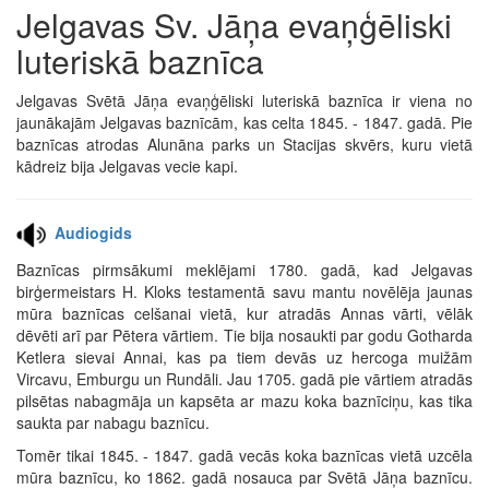
Jelgavas Sv. Jāņa evaņģēliski
luteriskā baznīca
Jelgavas Svētā Jāņa evaņģēliski luteriskā baznīca ir viena no
jaunākajām Jelgavas baznīcām, kas celta 1845. - 1847. gadā. Pie
baznīcas atrodas Alunāna parks un Stacijas skvērs, kuru vietā
kādreiz bija Jelgavas vecie kapi.
Audiogids
Baznīcas pirmsākumi meklējami 1780. gadā, kad Jelgavas
birģermeistars H. Kloks testamentā savu mantu novēlēja jaunas
mūra baznīcas celšanai vietā, kur atradās Annas vārti, vēlāk
dēvēti arī par Pētera vārtiem. Tie bija nosaukti par godu Gotharda
Ketlera sievai Annai, kas pa tiem devās uz hercoga muižām
Vircavu, Emburgu un Rundāli. Jau 1705. gadā pie vārtiem atradās
pilsētas nabagmāja un kapsēta ar mazu koka baznīciņu, kas tika
saukta par nabagu baznīcu.
Tomēr tikai 1845. - 1847. gadā vecās koka baznīcas vietā uzcēla
mūra baznīcu, ko 1862. gadā nosauca par Svētā Jāņa baznīcu.