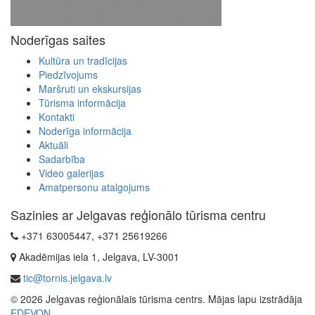
Noderīgas saites
Kultūra un tradīcijas
Piedzīvojums
Maršruti un ekskursijas
Tūrisma informācija
Kontakti
Noderīga informācija
Aktuāli
Sadarbība
Video galerijas
Amatpersonu atalgojums
Sazinies ar Jelgavas reģionālo tūrisma centru
+371 63005447, +371 25619266
Akadēmijas iela 1, Jelgava, LV-3001
tic@tornis.jelgava.lv
© 2026 Jelgavas reģionālais tūrisma centrs. Mājas lapu izstrādāja
EDEVON