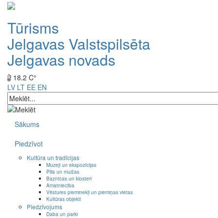
Tūrisms
Jelgavas Valstspilsēta
Jelgavas novads
18.2 C°
LV
LT
EE
EN
Sākums
Piedzīvot
Kultūra un tradīcijas
Muzeji un ekspozīcijas
Pilis un muižas
Baznīcas un klosteri
Amatniecība
Vēstures pieminekļi un piemiņas vietas
Kultūras objekti
Piedzīvojums
Daba un parki