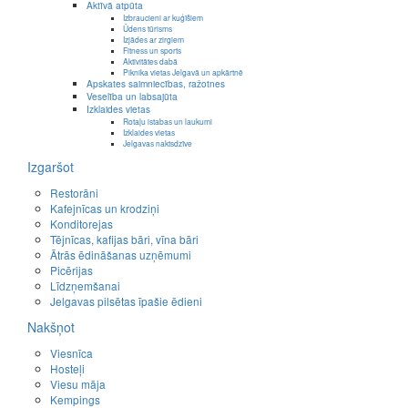
Aktīvā atpūta
Izbraucieni ar kuģīšiem
Ūdens tūrisms
Izjādes ar zirgiem
Fitness un sports
Aktivitātes dabā
Piknika vietas Jelgavā un apkārtnē
Apskates saimniecības, ražotnes
Veselība un labsajūta
Izklaides vietas
Rotaļu istabas un laukumi
Izklaides vietas
Jelgavas naktsdzīve
Izgaršot
Restorāni
Kafejnīcas un krodziņi
Konditorejas
Tējnīcas, kafijas bāri, vīna bāri
Ātrās ēdināšanas uzņēmumi
Picērijas
Līdzņemšanai
Jelgavas pilsētas īpašie ēdieni
Nakšņot
Viesnīca
Hosteļi
Viesu māja
Kempings