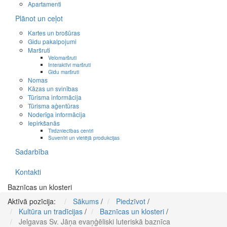
Apartamenti
Plānot un ceļot
Kartes un brošūras
Gidu pakalpojumi
Maršruti
Velomaršruti
Interaktīvi maršruti
Gidu maršruti
Nomas
Kāzas un svinības
Tūrisma informācija
Tūrisma aģentūras
Noderīga informācija
Iepirkšanās
Tirdzniecības centri
Suvenīri un vietējā produkcijas
Sadarbība
Kontakti
Baznīcas un klosteri
Aktīvā pozīcija:
Sākums
/
Piedzīvot
/
Kultūra un tradīcijas
/
Baznīcas un klosteri
/
Jelgavas Sv. Jāņa evaņģēliski luteriskā baznīca