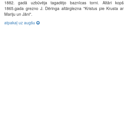
1882. gadā uzbūvēja tagadējo baznīcas torni. Altāri kopš
1865.gada grezno J. Dēringa altārglezna "Kristus pie Krusta ar
Mariju un Jāni".
atpakaļ uz augšu