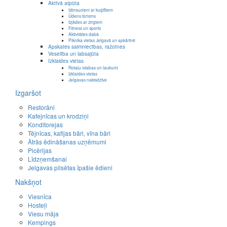
Aktīvā atpūta
Izbraucieni ar kuģīšiem
Ūdens tūrisms
Izjādes ar zirgiem
Fitness un sports
Aktivitātes dabā
Piknika vietas Jelgavā un apkārtnē
Apskates saimniecības, ražotnes
Veselība un labsajūta
Izklaides vietas
Rotaļu istabas un laukumi
Izklaides vietas
Jelgavas naktsdzīve
Izgaršot
Restorāni
Kafejnīcas un krodziņi
Konditorejas
Tējnīcas, kafijas bāri, vīna bāri
Ātrās ēdināšanas uzņēmumi
Picērijas
Līdzņemšanai
Jelgavas pilsētas īpašie ēdieni
Nakšņot
Viesnīca
Hosteļi
Viesu māja
Kempings