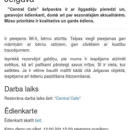
"Central Cafe" šefpavārs ir ar ilggadēju pieredzi un,
gatavojot ēdienkarti, domā arī par sezonālajām aktualitātēm.
Mūsu prioritāte ir kvalitatīvs un gards ēdiens.
Ir pieejams Wi-fi, bērnu stūrītis. Telpas viegli pieejamas gan
māmiņām ar bērnu ratiņiem, gan cilvēkiem ar kustību
traucējumiem.
Iepriekš rezervējot galdiņu, pie mums ir iespējams atzīmēt
svētkus, kā arī patīkami pārsteigt savus mīļos. Šī ir vieta, kur
satikties. Ja ir vēlme baudīt maltīti kādā citā Jelgavas objektā,
iespējama arī ēdienu pasūtīšana līdzņemšanai.
Darba laiks
Restorāna darba laiks šeit:
"Central Cafe"
Ēdienkarte
Ēdienkarti skatīt
šeit.
Katru dienu no plkst. 12:00 līdz 15:00 pieejams pusdienu