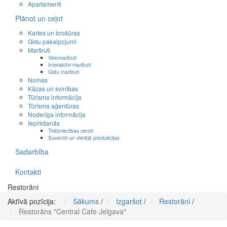
Apartamenti
Plānot un ceļot
Kartes un brošūras
Gidu pakalpojumi
Maršruti
Velomaršruti
Interaktīvi maršruti
Gidu maršruti
Nomas
Kāzas un svinības
Tūrisma informācija
Tūrisma aģentūras
Noderīga informācija
Iepirkšanās
Tirdzniecības centri
Suvenīri un vietējā produkcijas
Sadarbība
Kontakti
Restorāni
Aktīvā pozīcija:
Sākums
/
Izgaršot
/
Restorāni
/
Restorāns "Central Cafe Jelgava"