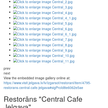
prev
next
View the embedded image gallery online at:
https://www.visit.jelgava.lv/lv/izgarsot/restorani/item/4795-
restorans-central-cafe-jelgava#sigProId8e6062e5ae
Restorāns "Central Cafe
Jelgava"