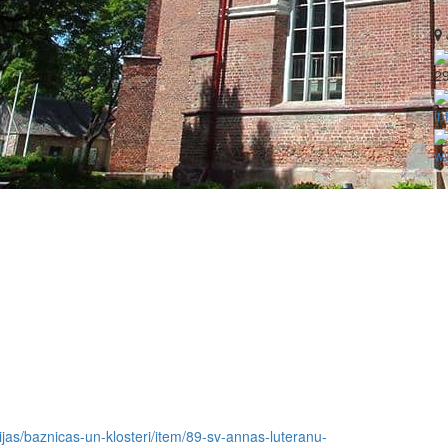
2
in
ww
icijas/baznicas-un-klosteri/item/89-sv-annas-luteranu-