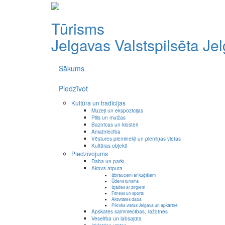
Tūrisms
Jelgavas Valstspilsēta
Je
Sākums
Piedzīvot
Kultūra un tradīcijas
Muzeji un ekspozīcijas
Pilis un muižas
Baznīcas un klosteri
Amatniecība
Vēstures pieminekļi un piemiņas vietas
Kultūras objekti
Piedzīvojums
Daba un parki
Aktīvā atpūta
Izbraucieni ar kuģīšiem
Ūdens tūrisms
Izjādes ar zirgiem
Fitness un sports
Aktivitātes dabā
Piknika vietas Jelgavā un apkārtnē
Apskates saimniecības, ražotnes
Veselība un labsajūta