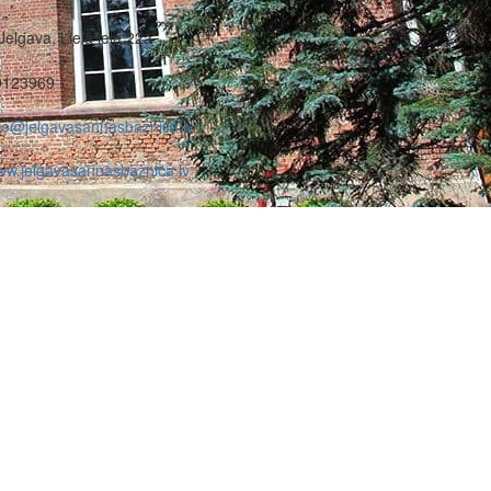
Jelgava, Lielā iela 22a
9123969
fo@jelgavasannasbaznica.lv
w.jelgavasannasbaznica.lv