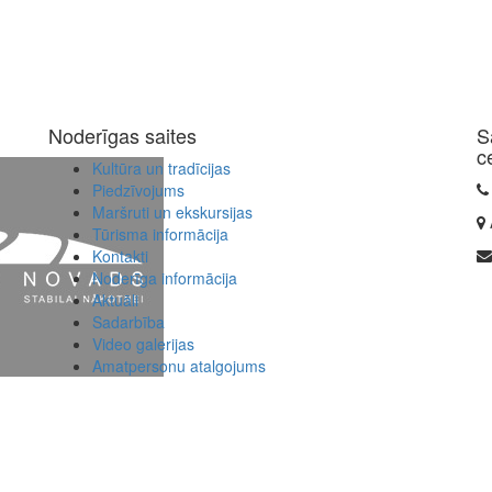
Noderīgas saites
S
c
Kultūra un tradīcijas
Piedzīvojums
Maršruti un ekskursijas
Tūrisma informācija
Kontakti
Noderīga informācija
Aktuāli
Sadarbība
Video galerijas
Amatpersonu atalgojums