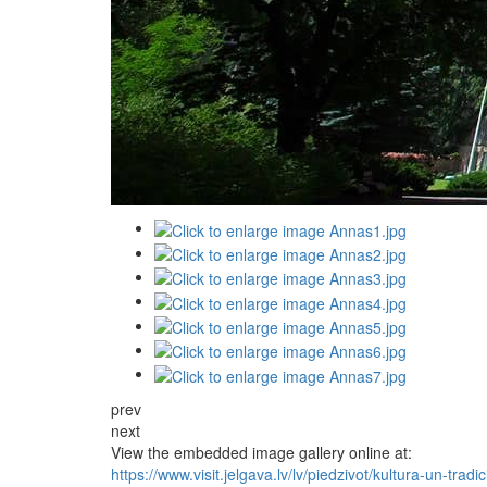
prev
next
View the embedded image gallery online at:
https://www.visit.jelgava.lv/lv/piedzivot/kultura-un-trad