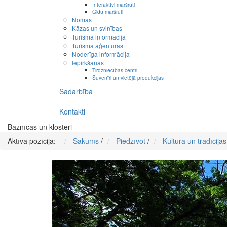
Interaktīvi maršruti
Gidu maršruti
Nomas
Kāzas un svinības
Tūrisma informācija
Tūrisma aģentūras
Noderīga informācija
Iepirkšanās
Tirdzniecības centri
Suvenīri un vietējā produkcijas
Sadarbība
Kontakti
Baznīcas un klosteri
Aktīvā pozīcija:
Sākums
/
Piedzīvot
/
Kultūra un tradīcijas