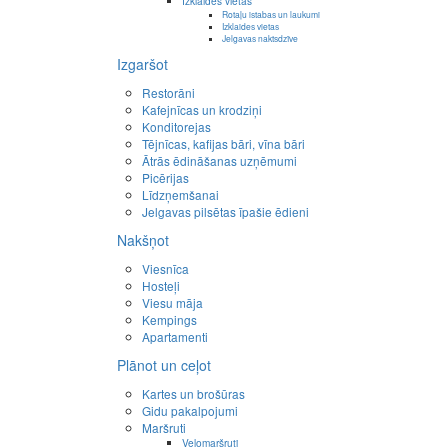
Izklaides vietas
Rotaļu istabas un laukumi
Izklaides vietas
Jelgavas naktsdzīve
Izgaršot
Restorāni
Kafejnīcas un krodziņi
Konditorejas
Tējnīcas, kafijas bāri, vīna bāri
Ātrās ēdināšanas uzņēmumi
Picērijas
Līdzņemšanai
Jelgavas pilsētas īpašie ēdieni
Nakšņot
Viesnīca
Hosteļi
Viesu māja
Kempings
Apartamenti
Plānot un ceļot
Kartes un brošūras
Gidu pakalpojumi
Maršruti
Velomaršruti