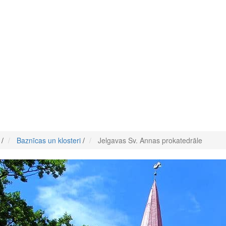
/
Baznīcas un klosteri
/
Jelgavas Sv. Annas prokatedrāle