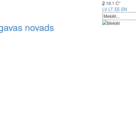
19.1 C°
LV
LT
EE
EN
lgavas novads