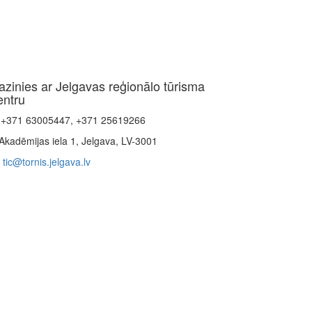
azinies ar Jelgavas reģionālo tūrisma
entru
+371 63005447, +371 25619266
Akadēmijas iela 1, Jelgava, LV-3001
tic@tornis.jelgava.lv