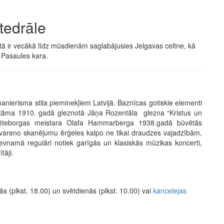
tedrāle
tā ir vecākā līdz mūsdienām saglabājusies Jelgavas celtne, kā
I Pasaules kara.
anierisma stila pieminekļiem Latvijā. Baznīcas gotiskie elementi
skatāma 1910. gadā gleznotā Jāņa Rozentāla glezna “Kristus un
Gēteborgas meistara Olafa Hammarberga 1938.gadā būvētās
u vareno skanējumu ērģeles kalpo ne tikai draudzes vajadzībām,
evnamā regulāri notiek garīgās un klasiskās mūzikas koncerti,
tāji.
s (plkst. 18.00) un svētdienās (plkst. 10.00) vai
kancelejas