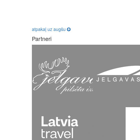
atpakaļ uz augšu
Partneri