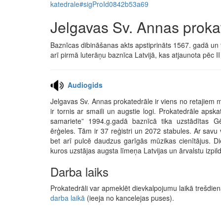
katedrale#sigProId0842b53a69
Jelgavas Sv. Annas proka
Baznīcas dibināšanas akts apstiprināts 1567. gadā un 
arī pirmā luterāņu baznīca Latvijā, kas atjaunota pēc I
Audiogids
Jelgavas Sv. Annas prokatedrāle ir viens no retajiem m
ir tornis ar smaili un augstie logi. Prokatedrāle ap
samariete” 1994.g.gadā baznīcā tika uzstādītas 
ērģeles. Tām ir 37 reģistri un 2072 stabules. Ar sav
bet arī pulcē daudzus garīgās mūzikas cienītājus. Di
kuros uzstājas augsta līmeņa Latvijas un ārvalstu izpildī
Darba laiks
Prokatedrāli var apmeklēt dievkalpojumu laikā trešdienā
darba laikā
(ieeja no kancelejas puses).