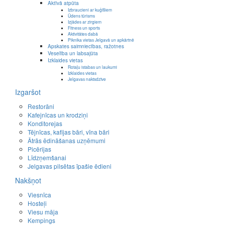
Aktīvā atpūta
Izbraucieni ar kuģīšiem
Ūdens tūrisms
Izjādes ar zirgiem
Fitness un sports
Aktivitātes dabā
Piknika vietas Jelgavā un apkārtnē
Apskates saimniecības, ražotnes
Veselība un labsajūta
Izklaides vietas
Rotaļu istabas un laukumi
Izklaides vietas
Jelgavas naktsdzīve
Izgaršot
Restorāni
Kafejnīcas un krodziņi
Konditorejas
Tējnīcas, kafijas bāri, vīna bāri
Ātrās ēdināšanas uzņēmumi
Picērijas
Līdzņemšanai
Jelgavas pilsētas īpašie ēdieni
Nakšņot
Viesnīca
Hosteļi
Viesu māja
Kempings