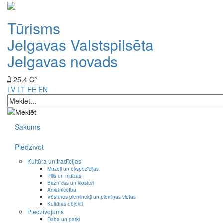
Tūrisms
Jelgavas Valstspilsēta
Jelgavas novads
25.4 C°
LV
LT
EE
EN
Sākums
Piedzīvot
Kultūra un tradīcijas
Muzeji un ekspozīcijas
Pilis un muižas
Baznīcas un klosteri
Amatniecība
Vēstures pieminekļi un piemiņas vietas
Kultūras objekti
Piedzīvojums
Daba un parki