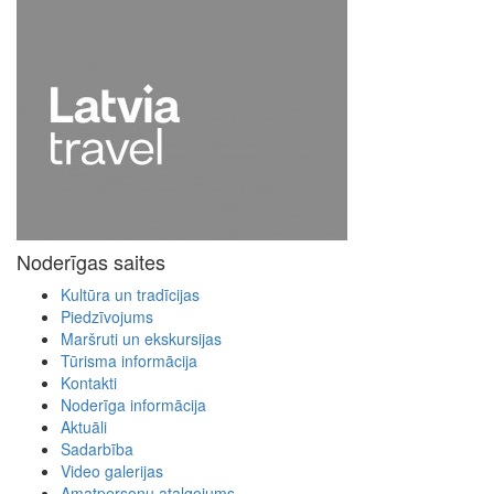
Noderīgas saites
Kultūra un tradīcijas
Piedzīvojums
Maršruti un ekskursijas
Tūrisma informācija
Kontakti
Noderīga informācija
Aktuāli
Sadarbība
Video galerijas
Amatpersonu atalgojums