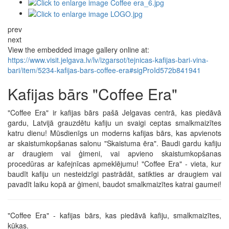
prev
next
View the embedded image gallery online at:
https://www.visit.jelgava.lv/lv/izgarsot/tejnicas-kafijas-bari-vina-
bari/item/5234-kafijas-bars-coffee-era#sigProId572b841941
Kafijas bārs "Coffee Era"
"Coffee Era" ir kafijas bārs pašā Jelgavas centrā, kas piedāvā
gardu, Latvijā grauzdētu kafiju un svaigi ceptas smalkmaizītes
katru dienu! Mūsdienīgs un moderns kafijas bārs, kas apvienots
ar skaistumkopšanas salonu "Skaistuma ēra". Baudi gardu kafiju
ar draugiem vai ģimeni, vai apvieno skaistumkopšanas
procedūras ar kafejnīcas apmeklējumu! "Coffee Era" - vieta, kur
baudīt kafiju un nesteidzīgi pastrādāt, satikties ar draugiem vai
pavadīt laiku kopā ar ģimeni, baudot smalkmaizītes katrai gaumei!
"Coffee Era" - kafijas bārs, kas piedāvā kafiju, smalkmaizītes,
kūkas.