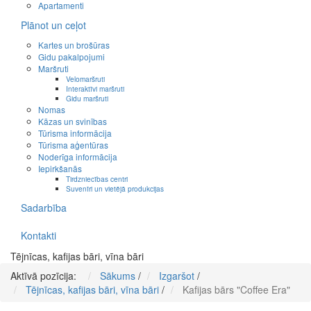
Apartamenti
Plānot un ceļot
Kartes un brošūras
Gidu pakalpojumi
Maršruti
Velomaršruti
Interaktīvi maršruti
Gidu maršruti
Nomas
Kāzas un svinības
Tūrisma informācija
Tūrisma aģentūras
Noderīga informācija
Iepirkšanās
Tirdzniecības centri
Suvenīri un vietējā produkcijas
Sadarbība
Kontakti
Tējnīcas, kafijas bāri, vīna bāri
Aktīvā pozīcija:
Sākums
/
Izgaršot
/
Tējnīcas, kafijas bāri, vīna bāri
/
Kafijas bārs "Coffee Era"