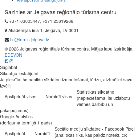
Sazinies ar Jelgavas reģionālo tūrisma centru
+371 63005447, +371 25619266
Akadēmijas iela 1, Jelgava, LV-3001
tic@tornis.jelgava.lv
© 2026 Jelgavas reģionālais tūrisma centrs. Mājas lapu izstrādāja
EDEVON
Saglabāt
Sīkdatņu iestatījumi
Ja piekrītat šo papildu sīkdatņu izmantošanai, lūdzu, atzīmējiet savu
izvēli:
Statistikas sīkdatne
Apstiprināt visas
Noraidīt visas
(nepieciešama, lai uzlabotu
vietnes darbību un
pakalpojumus)
Google Analytics
(derīguma termiņš 1 gads)
Sociālo mediju sīkdatne - Facebook Pixel
Apstiprināt
Noraidīt
(analītikas rīks, kas palīdz noteikt, cik