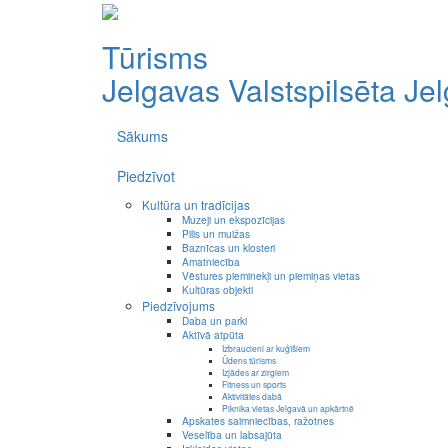
Tūrisms
Jelgavas Valstspilsēta
Je
Sākums
Piedzīvot
Kultūra un tradīcijas
Muzeji un ekspozīcijas
Pilis un muižas
Baznīcas un klosteri
Amatniecība
Vēstures pieminekļi un piemiņas vietas
Kultūras objekti
Piedzīvojums
Daba un parki
Aktīvā atpūta
Izbraucieni ar kuģīšiem
Ūdens tūrisms
Izjādes ar zirgiem
Fitness un sports
Aktivitātes dabā
Piknika vietas Jelgavā un apkārtnē
Apskates saimniecības, ražotnes
Veselība un labsajūta