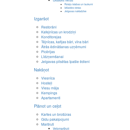
Izklaides vietas
Rotaļu istabas un laukumi
Izklaides vietas
Jelgavas naktsdzīve
Izgaršot
Restorāni
Kafejnīcas un krodziņi
Konditorejas
Tējnīcas, kafijas bāri, vīna bāri
Ātrās ēdināšanas uzņēmumi
Picērijas
Līdzņemšanai
Jelgavas pilsētas īpašie ēdieni
Nakšņot
Viesnīca
Hosteļi
Viesu māja
Kempings
Apartamenti
Plānot un ceļot
Kartes un brošūras
Gidu pakalpojumi
Maršruti
Velomaršruti