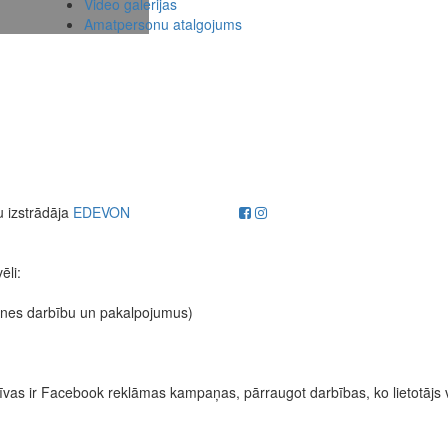
Video galerijas
Amatpersonu atalgojums
u izstrādāja
EDEVON
ēli:
etnes darbību un pakalpojumus)
fektīvas ir Facebook reklāmas kampaņas, pārraugot darbības, ko lietotājs