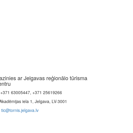
azinies ar Jelgavas reģionālo tūrisma
entru
+371 63005447, +371 25619266
Akadēmijas iela 1, Jelgava, LV-3001
tic@tornis.jelgava.lv