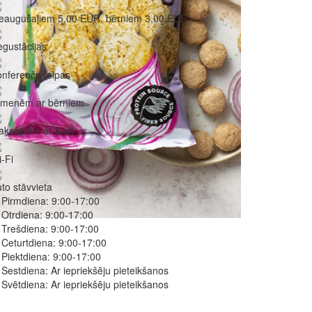
ieaugušajiem 5,00 EUR, bērniem 3,00 EUR
gustācijas
nferenču telpas
imenēm ar bērniem
ksājums ar karti
-Fi
to stāvvieta
Pirmdiena:
9:00-17:00
Otrdiena:
9:00-17:00
Trešdiena:
9:00-17:00
Ceturtdiena:
9:00-17:00
Piektdiena:
9:00-17:00
Sestdiena:
Ar iepriekšēju pieteikšanos
Svētdiena:
Ar iepriekšēju pieteikšanos