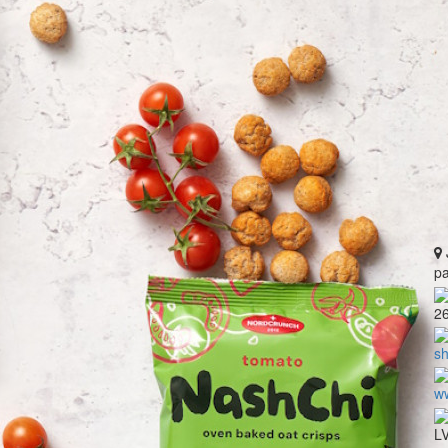
pa
2
s
w
L