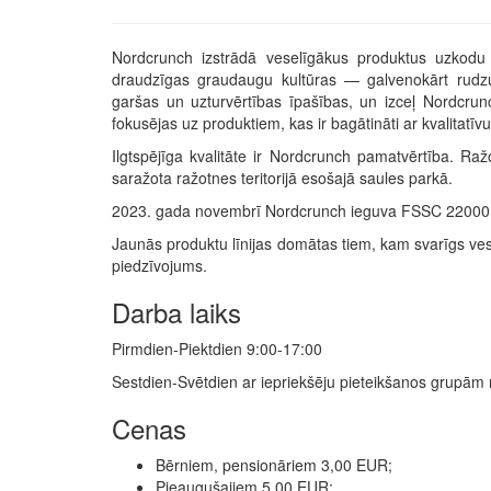
Nordcrunch izstrādā veselīgākus produktus uzkodu
draudzīgas graudaugu kultūras — galvenokārt rudzu
garšas un uzturvērtības īpašības, un izceļ Nordcrun
fokusējas uz produktiem, kas ir bagātināti ar kvalitatī
Ilgtspējīga kvalitāte ir Nordcrunch pamatvērtība. Ra
saražota ražotnes teritorijā esošajā saules parkā.
2023. gada novembrī Nordcrunch ieguva FSSC 22000 sert
Jaunās produktu līnijas domātas tiem, kam svarīgs ve
piedzīvojums.
Darba laiks
Pirmdien-Piektdien 9:00-17:00
Sestdien-Svētdien ar iepriekšēju pieteikšanos grupā
Cenas
Bērniem, pensionāriem 3,00 EUR;
Pieaugušajiem 5,00 EUR;