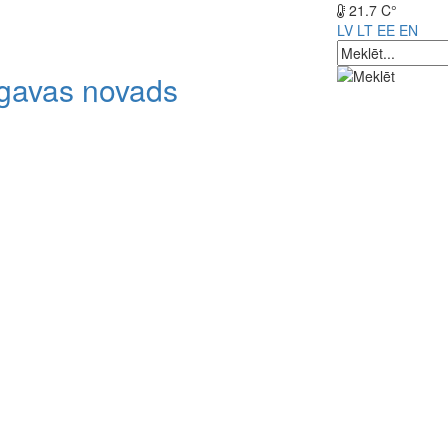
21.7 C°
LV
LT
EE
EN
lgavas novads