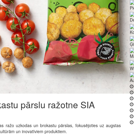
P
De
Ko
Ģ
Ma
Wi
Au
stu pārslu ražotne SIA
as ražo uzkodas un brokastu pārslas, fokusējoties uz augstas
kultūrām un inovatīviem produktiem.