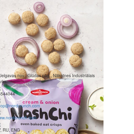
Jelgavas nov., Glūdas pag., Nākotnes Industriālais
rks,
6544044
hop@nordcrunch.com
ww.nordcrunch.com
V, RU, ENG