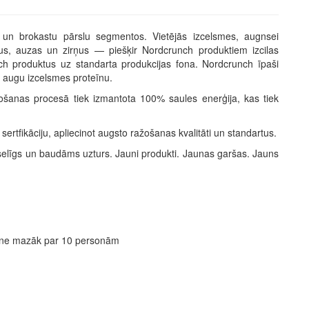
 un brokastu pārslu segmentos. Vietējās izcelsmes, augnsei
s, auzas un zirņus — piešķir Nordcrunch produktiem izcilas
ch produktus uz standarta produkcijas fona. Nordcrunch īpaši
vu augu izcelsmes proteīnu.
žošanas procesā tiek izmantota 100% saules enerģija, kas tiek
fikāciju, apliecinot augsto ražošanas kvalitāti un standartus.
selīgs un baudāms uzturs. Jauni produkti. Jaunas garšas. Jauns
m ne mazāk par 10 personām