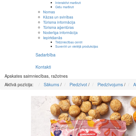
Interaktīvi maršruti
Gidu maršruti
Nomas
Kāzas un svinības
Tūrisma informācija
Tūrisma aģentūras
Noderīga informācija
Iepirkšanās
Tirdzniecības centri
Suvenīri un vietējā produkcijas
Sadarbība
Kontakti
Apskates saimniecības, ražotnes
Aktīvā pozīcija:
Sākums
/
Piedzīvot
/
Piedzīvojums
/
A