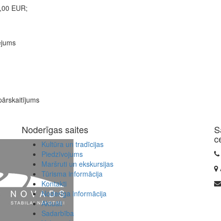
5,00 EUR;
ējums
pārskaitījums
Noderīgas saites
S
c
Kultūra un tradīcijas
Piedzīvojums
Maršruti un ekskursijas
Tūrisma informācija
Kontakti
Noderīga informācija
Aktuāli
Sadarbība