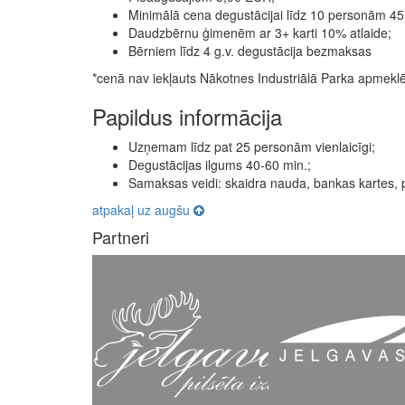
Minimālā cena degustācijai līdz 10 personām 4
Daudzbērnu ģimenēm ar 3+ karti 10% atlaide;
Bērniem līdz 4 g.v. degustācija bezmaksas
*cenā nav iekļauts Nākotnes Industriālā Parka apmekl
Papildus informācija
Uzņemam līdz pat 25 personām vienlaicīgi;
Degustācijas ilgums 40-60 min.;
Samaksas veidi: skaidra nauda, bankas kartes, 
atpakaļ uz augšu
Partneri