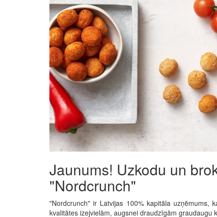
Jaunums! Uzkodu un broka
"Nordcrunch"
"Nordcrunch" ir Latvijas 100% kapitāla uzņēmums, k
kvalitātes izejvielām, augsnei draudzīgām graudaugu 