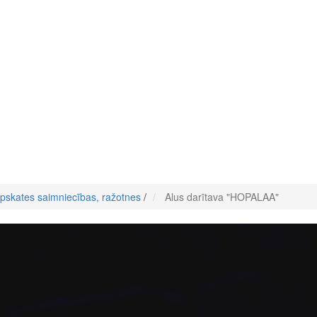
pskates saimniecības, ražotnes
/
Alus darītava "HOPALAA"