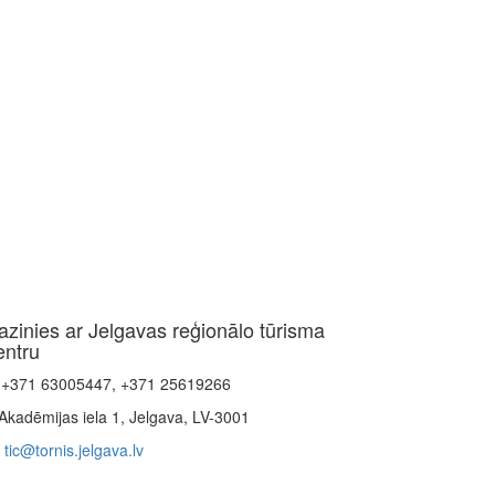
azinies ar Jelgavas reģionālo tūrisma
entru
+371 63005447, +371 25619266
Akadēmijas iela 1, Jelgava, LV-3001
tic@tornis.jelgava.lv