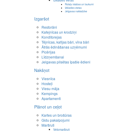
Izklaides vietas
Rotaļu istabas un laukumi
Izklaides vietas
Jelgavas naktsdzīve
Izgaršot
Restorāni
Kafejnīcas un krodziņi
Konditorejas
Tējnīcas, kafijas bāri, vīna bāri
Ātrās ēdināšanas uzņēmumi
Picērijas
Līdzņemšanai
Jelgavas pilsētas īpašie ēdieni
Nakšņot
Viesnīca
Hosteļi
Viesu māja
Kempings
Apartamenti
Plānot un ceļot
Kartes un brošūras
Gidu pakalpojumi
Maršruti
Velomaršruti