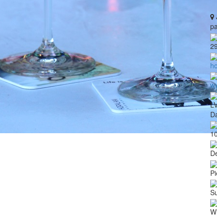
pa
2
h
w
L
Da
10
De
Pi
Su
Wi