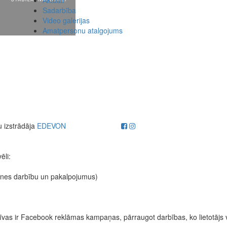
Sadarbība
Video galerijas
Amatpersonu atalgojums
u izstrādāja
EDEVON
ēli:
etnes darbību un pakalpojumus)
fektīvas ir Facebook reklāmas kampaņas, pārraugot darbības, ko lietotājs