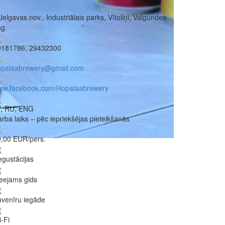
Jelgavas nov., Industriālais parks, Vītoliņi, Valgundes
g.
9181786, 29432300
opalaabrewery@gmail.com
ww.facebook.com/Hopalaabrewery
V, RU, ENG
rba laiks – pēc iepriekšējas pieteikšanās
,00 EUR/pers.
gustācijas
eejams gids
venīru iegāde
-Fi