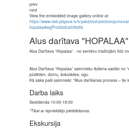
prev
next
View the embedded image gallery online at:
https://www.visit.jelgava.lv/lv/piedzivot/piedzivojums/s
hopalaa#sigProId2dca036dfd
Alus darītava "HOPALAA"
Alus Darītava “Hopalaa” - no sentēvu tradīcijām līdz
Alus Darītava “Hopalaa” saimnieku ikdiena sastāv no
pūdētām, dūmu, šokolādes, ogu.
Kā saka paši saimnieki: "Alus darīšanas process – tie i
Darba laiks
Sestdienās 10:00-18:00
*Tikai ar iepriekšēju pieteikšanos.
Ekskursija