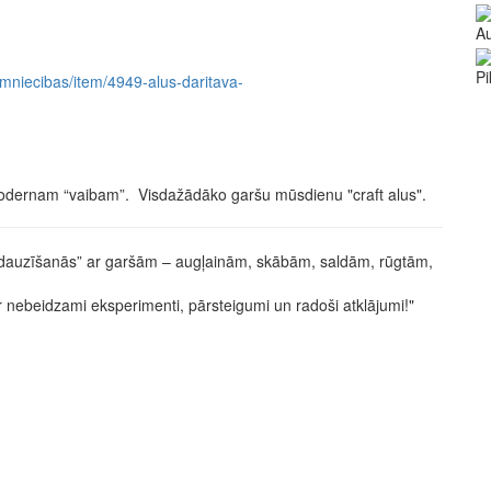
Au
Pi
aimniecibas/item/4949-alus-daritava-
 modernam “vaibam”. Visdažādāko garšu mūsdienu "craft alus".
 “dauzīšanās” ar garšām – augļainām, skābām, saldām, rūgtām,
r nebeidzami eks­perimenti, pārsteigumi un radoši atklājumi!"