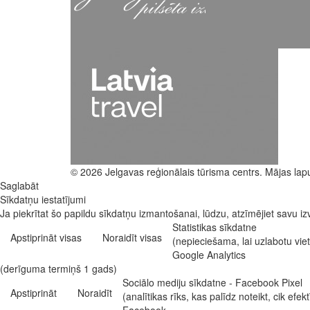
© 2026 Jelgavas reģionālais tūrisma centrs. Mājas lap
Saglabāt
Sīkdatņu iestatījumi
Ja piekrītat šo papildu sīkdatņu izmantošanai, lūdzu, atzīmējiet savu izv
Statistikas sīkdatne
Apstiprināt visas
Noraidīt visas
(nepieciešama, lai uzlabotu vi
Google Analytics
(derīguma termiņš 1 gads)
Sociālo mediju sīkdatne - Facebook Pixel
Apstiprināt
Noraidīt
(analītikas rīks, kas palīdz noteikt, cik e
Facebook