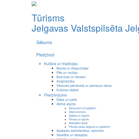
Tūrisms
Jelgavas Valstspilsēta
Je
Sākums
Piedzīvot
Kultūra un tradīcijas
Muzeji un ekspozīcijas
Pilis un muižas
Baznīcas un klosteri
Amatniecība
Vēstures pieminekļi un piemiņas vietas
Kultūras objekti
Piedzīvojums
Daba un parki
Aktīvā atpūta
Izbraucieni ar kuģīšiem
Ūdens tūrisms
Izjādes ar zirgiem
Fitness un sports
Aktivitātes dabā
Piknika vietas Jelgavā un apkārtnē
Apskates saimniecības, ražotnes
Veselība un labsajūta