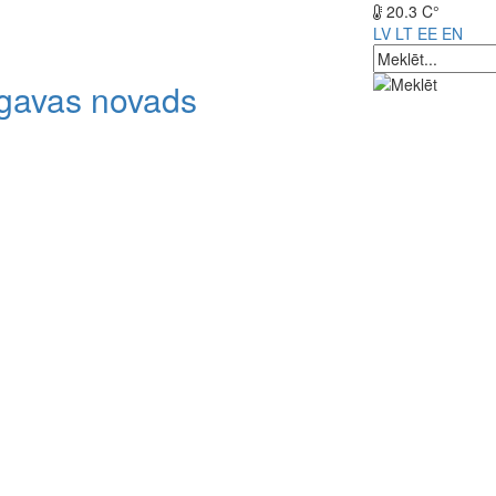
20.3 C°
LV
LT
EE
EN
lgavas novads