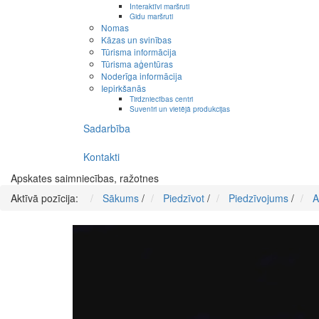
Interaktīvi maršruti
Gidu maršruti
Nomas
Kāzas un svinības
Tūrisma informācija
Tūrisma aģentūras
Noderīga informācija
Iepirkšanās
Tirdzniecības centri
Suvenīri un vietējā produkcijas
Sadarbība
Kontakti
Apskates saimniecības, ražotnes
Aktīvā pozīcija:
Sākums
/
Piedzīvot
/
Piedzīvojums
/
A