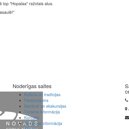
kā top "Hopalaa" ražotais alus.
pasaulē!"
Noderīgas saites
S
c
Kultūra un tradīcijas
Piedzīvojums
Maršruti un ekskursijas
Tūrisma informācija
Kontakti
Noderīga informācija
Aktuāli