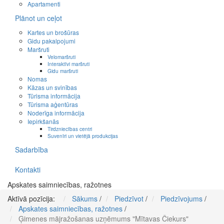
Apartamenti
Plānot un ceļot
Kartes un brošūras
Gidu pakalpojumi
Maršruti
Velomaršruti
Interaktīvi maršruti
Gidu maršruti
Nomas
Kāzas un svinības
Tūrisma informācija
Tūrisma aģentūras
Noderīga informācija
Iepirkšanās
Tirdzniecības centri
Suvenīri un vietējā produkcijas
Sadarbība
Kontakti
Apskates saimniecības, ražotnes
Aktīvā pozīcija:
Sākums
/
Piedzīvot
/
Piedzīvojums
/
Apskates saimniecības, ražotnes
/
Ģimenes mājražošanas uzņēmums "Mītavas Čiekurs"