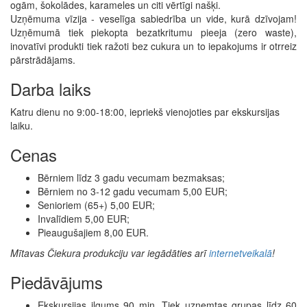
ogām, šokolādes, karameles un citi vērtīgi našķi.
Uzņēmuma vīzija - veselīga sabiedrība un vide, kurā dzīvojam!
Uzņēmumā tiek piekopta bezatkritumu pieeja (zero waste),
inovatīvi produkti tiek ražoti bez cukura un to iepakojums ir otrreiz
pārstrādājams.
Darba laiks
Katru dienu no 9:00-18:00, iepriekš vienojoties par ekskursijas
laiku.
Cenas
Bērniem līdz 3 gadu vecumam bezmaksas;
Bērniem no 3-12 gadu vecumam 5,00 EUR;
Senioriem (65+) 5,00 EUR;
Invalīdiem 5,00 EUR;
Pieaugušajiem 8,00 EUR.
Mītavas Čiekura produkciju var iegādāties arī
internetveikalā
!
Piedāvājums
Ekskursijas ilgums 90 min. Tiek uzņemtas grupas līdz 60