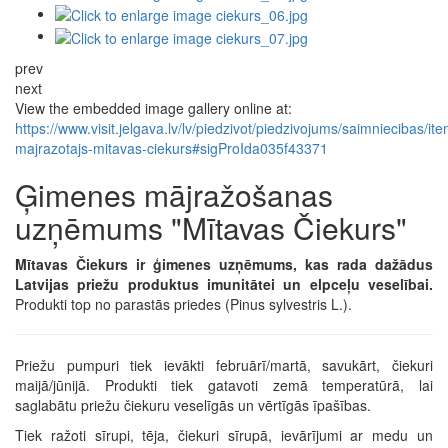
prev
next
View the embedded image gallery online at:
https://www.visit.jelgava.lv/lv/piedzivot/piedzivojums/saimniecibas/it
majrazotajs-mitavas-ciekurs#sigProIda035f43371
Ģimenes mājražošanas
uzņēmums "Mītavas Čiekurs"
Mītavas Čiekurs ir ģimenes uzņēmums, kas rada dažādus
Latvijas priežu produktus imunitātei un elpceļu veselībai.
Produkti top no parastās priedes (Pinus sylvestris L.).
Priežu pumpuri tiek ievākti februārī/martā, savukārt, čiekuri
maijā/jūnijā. Produkti tiek gatavoti zemā temperatūrā, lai
saglabātu priežu čiekuru veselīgās un vērtīgās īpašības.
Tiek ražoti sīrupi, tēja, čiekuri sīrupā, ievārījumi ar medu un