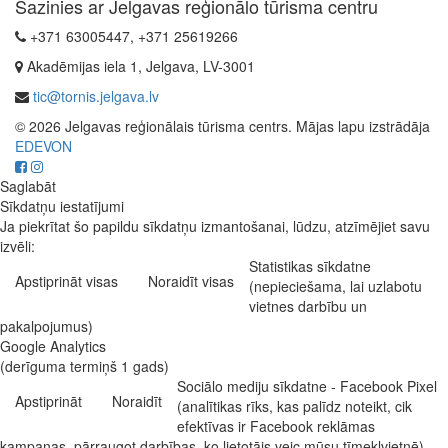
Sazinies ar Jelgavas reģionālo tūrisma centru
+371 63005447, +371 25619266
Akadēmijas iela 1, Jelgava, LV-3001
tic@tornis.jelgava.lv
© 2026 Jelgavas reģionālais tūrisma centrs. Mājas lapu izstrādāja
EDEVON
Saglabāt
Sīkdatņu iestatījumi
Ja piekrītat šo papildu sīkdatņu izmantošanai, lūdzu, atzīmējiet savu
izvēli:
Statistikas sīkdatne
Apstiprināt visas
Noraidīt visas
(nepieciešama, lai uzlabotu
vietnes darbību un
pakalpojumus)
Google Analytics
(derīguma termiņš 1 gads)
Sociālo mediju sīkdatne - Facebook Pixel
Apstiprināt
Noraidīt
(analītikas rīks, kas palīdz noteikt, cik
efektīvas ir Facebook reklāmas
kampaņas, pārraugot darbības, ko lietotājs veic mūsu tīmekļvietnē)