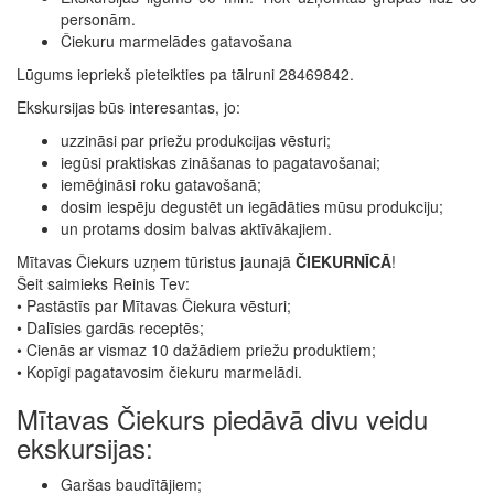
personām.
Čiekuru marmelādes gatavošana
Lūgums iepriekš pieteikties pa tālruni 28469842.
Ekskursijas būs interesantas, jo:
uzzināsi par priežu produkcijas vēsturi;
iegūsi praktiskas zināšanas to pagatavošanai;
iemēģināsi roku gatavošanā;
dosim iespēju degustēt un iegādāties mūsu produkciju;
un protams dosim balvas aktīvākajiem.
Mītavas Čiekurs uzņem tūristus jaunajā
ČIEKURNĪCĀ
!
Šeit saimieks Reinis Tev:
• Pastāstīs par Mītavas Čiekura vēsturi;
• Dalīsies gardās receptēs;
• Cienās ar vismaz 10 dažādiem priežu produktiem;
• Kopīgi pagatavosim čiekuru marmelādi.
Mītavas Čiekurs piedāvā divu veidu
ekskursijas:
Garšas baudītājiem;