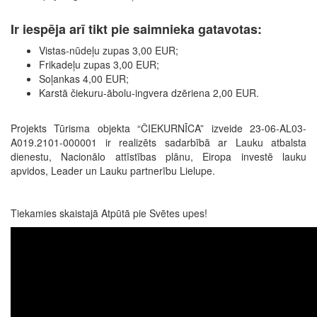
Ir iespēja arī tikt pie saimnieka gatavotas:
Vistas-nūdeļu zupas 3,00 EUR;
Frikadeļu zupas 3,00 EUR;
Soļankas 4,00 EUR;
Karstā čiekuru-ābolu-ingvera dzēriena 2,00 EUR.
Projekts Tūrisma objekta “ČIEKURNĪCA” izveide 23-06-AL03-
A019.2101-000001 ir realizēts sadarbībā ar Lauku atbalsta
dienestu, Nacionālo attīstības plānu, Eiropa investē lauku
apvidos, Leader un Lauku partnerību Lielupe.
Tiekamies skaistajā Atpūtā pie Svētes upes!