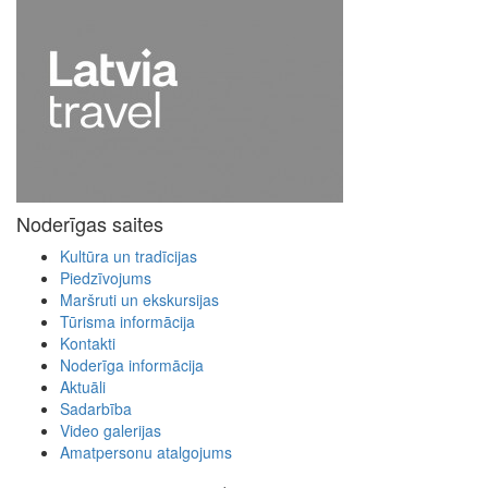
Noderīgas saites
Kultūra un tradīcijas
Piedzīvojums
Maršruti un ekskursijas
Tūrisma informācija
Kontakti
Noderīga informācija
Aktuāli
Sadarbība
Video galerijas
Amatpersonu atalgojums