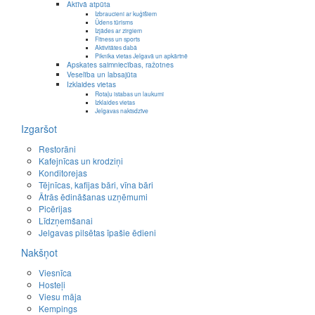
Aktīvā atpūta
Izbraucieni ar kuģīšiem
Ūdens tūrisms
Izjādes ar zirgiem
Fitness un sports
Aktivitātes dabā
Piknika vietas Jelgavā un apkārtnē
Apskates saimniecības, ražotnes
Veselība un labsajūta
Izklaides vietas
Rotaļu istabas un laukumi
Izklaides vietas
Jelgavas naktsdzīve
Izgaršot
Restorāni
Kafejnīcas un krodziņi
Konditorejas
Tējnīcas, kafijas bāri, vīna bāri
Ātrās ēdināšanas uzņēmumi
Picērijas
Līdzņemšanai
Jelgavas pilsētas īpašie ēdieni
Nakšņot
Viesnīca
Hosteļi
Viesu māja
Kempings