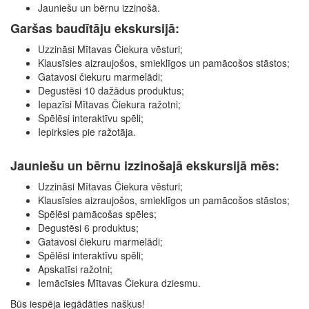
Jauniešu un bērnu izzinošā.
Garšas baudītāju ekskursijā:
Uzzināsi Mītavas Čiekura vēsturi;
Klausīsies aizraujošos, smieklīgos un pamācošos stāstos;
Gatavosi čiekuru marmelādi;
Degustēsi 10 dažādus produktus;
Iepazīsi Mītavas Čiekura ražotni;
Spēlēsi interaktīvu spēli;
Iepirksies pie ražotāja.
Jauniešu un bērnu izzinošajā ekskursijā mēs:
Uzzināsi Mītavas Čiekura vēsturi;
Klausīsies aizraujošos, smieklīgos un pamācošos stāstos;
Spēlēsi pamācošas spēles;
Degustēsi 6 produktus;
Gatavosi čiekuru marmelādi;
Spēlēsi interaktīvu spēli;
Apskatīsi ražotni;
Iemācīsies Mītavas Čiekura dziesmu.
Būs iespēja iegādāties našķus!