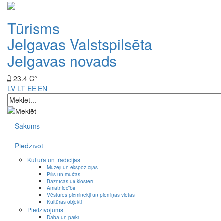
Tūrisms
Jelgavas Valstspilsēta
Jelgavas novads
23.4 C°
LV
LT
EE
EN
Sākums
Piedzīvot
Kultūra un tradīcijas
Muzeji un ekspozīcijas
Pilis un muižas
Baznīcas un klosteri
Amatniecība
Vēstures pieminekļi un piemiņas vietas
Kultūras objekti
Piedzīvojums
Daba un parki