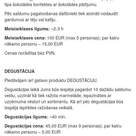
tipa šokolādes konfektes ar šokolādes pildījumu.
Pēc saldumu pagatvošanas dalībnieki tiek aicināti nodaudīt
gardumus ar tēju vai kafiju.
Meistarklases ilgums:
~2-3 h
Meistarklases cena:
100 EUR (max 5 personas); par katru
nākamo personu – 15,00 EUR
Cenas norādītas bez PVN.
DEGUSTĀCIJA
Piedāvājam arī gatavo produktu DEGUSTĀCIJU.
Degustācijas laikā Jums būs iespēja pagaršot 10 dažādu saldumu
veidu, uzzināt kā tiek ražota marmelāde, iepazināties ar
uzņēmuma vēsturi un sortimentu. Kā arī pēc degustācijas būs
iespēja iepirkties ražošanas veikalā.
Degustācija
s ilgums:
~40 min.
Degustācijas c
ena:
45,00 EUR (max 9 personas); par katru
nākamo personu – 5,00 EUR