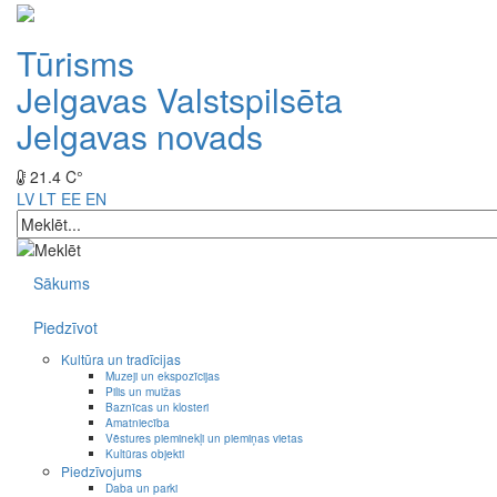
Tūrisms
Jelgavas Valstspilsēta
Jelgavas novads
21.4 C°
LV
LT
EE
EN
Sākums
Piedzīvot
Kultūra un tradīcijas
Muzeji un ekspozīcijas
Pilis un muižas
Baznīcas un klosteri
Amatniecība
Vēstures pieminekļi un piemiņas vietas
Kultūras objekti
Piedzīvojums
Daba un parki