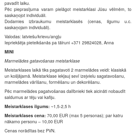
pavadīt laiku.
Pēc pieprasījuma varam pielāgot meistarklasi Jūsu vēlmēm, to
saskaņojot individuāli.
Dodamies izbraukumu meistarklasēs (cenas, ilgumu u.c.
saskaņojam individuāli).
Valodas: latviešu/krievu/angļu
Iepriekšēja pieteikšanās pa tālruni +371 29824028, Anna
MINI
M
armelādes gatavošanas meistarklase
Meistarklases laikā tiks pagatavoti 2 marmelādes veidi: klasiskā
un košļājamā. Meistarklase iekļauj sevī izejvielu sagatavošanu,
marmelādes vārīšanu, formēšanu un dekorēšanu.
Pēc marmelādes pagatvošanas dalībnieki tiek aicināti nobaudīt
saldumus ar tēju vai kafiju.
Meistarklases ilgums:
~1,5-2,5 h
Meistarklases cena:
70,00 EUR (max 5 personas); par katru
nākamo personu – 10,00 EUR
Cenas norādītas bez PVN.