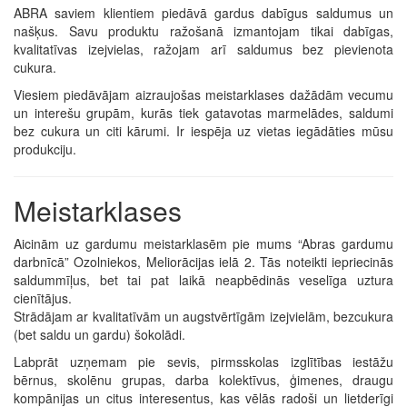
ABRA saviem klientiem piedāvā gardus dabīgus saldumus un
našķus. Savu produktu ražošanā izmantojam tikai dabīgas,
kvalitatīvas izejvielas, ražojam arī saldumus bez pievienota
cukura.
Viesiem piedāvājam aizraujošas meistarklases dažādām vecumu
un interešu grupām, kurās tiek gatavotas marmelādes, saldumi
bez cukura un citi kārumi. Ir iespēja uz vietas iegādāties mūsu
produkciju.
Meistarklases
Aicinām uz gardumu meistarklasēm pie mums “Abras gardumu
darbnīcā” Ozolniekos, Meliorācijas ielā 2. Tās noteikti iepriecinās
saldummīļus, bet tai pat laikā neapbēdinās veselīga uztura
cienītājus.
Strādājam ar kvalitatīvām un augstvērtīgām izejvielām, bezcukura
(bet saldu un gardu) šokolādi.
Labprāt uzņemam pie sevis, pirmsskolas izglītības iestāžu
bērnus, skolēnu grupas, darba kolektīvus, ģimenes, draugu
kompānijas un citus interesentus, kas vēlās radoši un lietderīgi