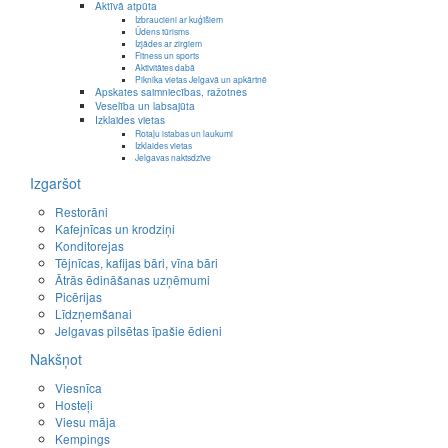
Aktīvā atpūta
Izbraucieni ar kuģīšiem
Ūdens tūrisms
Izjādes ar zirgiem
Fitness un sports
Aktivitātes dabā
Piknika vietas Jelgavā un apkārtnē
Apskates saimniecības, ražotnes
Veselība un labsajūta
Izklaides vietas
Rotaļu istabas un laukumi
Izklaides vietas
Jelgavas naktsdzīve
Izgaršot
Restorāni
Kafejnīcas un krodziņi
Konditorejas
Tējnīcas, kafijas bāri, vīna bāri
Ātrās ēdināšanas uzņēmumi
Picērijas
Līdzņemšanai
Jelgavas pilsētas īpašie ēdieni
Nakšņot
Viesnīca
Hosteļi
Viesu māja
Kempings