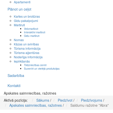
Apartamenti
Plānot un ceļot
Kartes un brošūras
Gidu pakalpojumi
Maršruti
Velomaršruti
Interaktīvi maršruti
Gidu maršruti
Nomas
Kāzas un svinības
Tūrisma informācija
Tūrisma aģentūras
Noderīga informācija
Iepirkšanās
Tirdzniecības centri
Suvenīri un vietējā produkcijas
Sadarbība
Kontakti
Apskates saimniecības, ražotnes
Aktīvā pozīcija:
Sākums
/
Piedzīvot
/
Piedzīvojums
/
Apskates saimniecības, ražotnes
/
Saldumu ražotne "Abra"