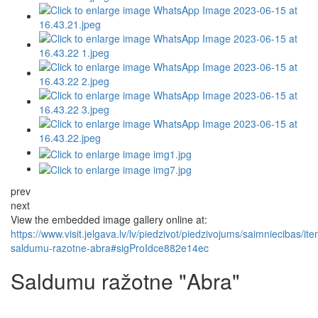
prev
next
View the embedded image gallery online at:
https://www.visit.jelgava.lv/lv/piedzivot/piedzivojums/saimniecibas/it
saldumu-razotne-abra#sigProIdce882e14ec
Saldumu ražotne "Abra"