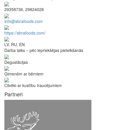
29358736, 29824028
info@abrafoods.com
https://abrafoods.com/
LV, RU, EN
Darba laiks – pēc iepriekšējas pieteikšanās
Degustācijas
Ģimenēm ar bērniem
Cilvēki ar kustību traucējumiem
Partneri