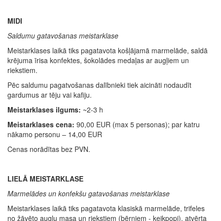
MIDI
Saldumu gatavošanas meistarklase
Meistarklases laikā tiks pagatavota košļājamā marmelāde, saldā
krējuma īrisa konfektes, šokolādes medaļas ar augļiem un
riekstiem.
Pēc saldumu pagatvošanas dalībnieki tiek aicināti nodaudīt
gardumus ar tēju vai kafiju.
Meistarklases ilgums:
~2-3 h
Meistarklases cena:
90,00 EUR (max 5 personas); par katru
nākamo personu – 14,00 EUR
Cenas norādītas bez PVN.
LIELĀ MEISTARKLASE
Marmelādes un konfekšu gatavošanas meistarklase
Meistarklases laikā tiks pagatavota klasiskā marmelāde, trifeles
no žāvēto augļu masa un riekstiem (bērniem - keikpopi), atvērta