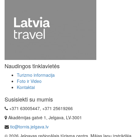
Naudingos tinklavietės
Turizmo informacija
Foto ir Video
Kontaktai
Susisiekti su mumis
+371 63005447, +371 25619266
Akadēmijas gatvė 1, Jelgava, LV-3001
tic@tornis.jelgava.lv
© 2026 Jelgavas reģionālais tūrisma centrs. Mājas lapu izstrādāja