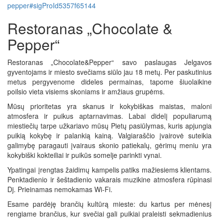
pepper#sigProId5357f65144
Restoranas „Chocolate &
Pepper“
Restoranas „Chocolate&Pepper“ savo paslaugas Jelgavos
gyventojams ir miesto svečiams siūlo jau 18 metų. Per paskutinius
metus pergyvenome dideles permainas, tapome šiuolaikine
poilsio vieta visiems skoniams ir amžiaus grupėms.
Mūsų prioritetas yra skanus ir kokybiškas maistas, maloni
atmosfera ir puikus aptarnavimas. Labai didelį populiarumą
miestiečių tarpe užkariavo mūsų Pietų pasiūlymas, kuris apjungia
puikią kokybę ir palankią kainą. Valgiaraščio įvairovė suteikia
galimybę paragauti įvairaus skonio patiekalų, gėrimų meniu yra
kokybiški kokteiliai ir puikūs somelje parinkti vynai.
Ypatingai įrengtas žaidimų kampelis patiks mažiesiems klientams.
Penktadienio ir šeštadienio vakarais muzikine atmosfera rūpinasi
Dj. Prieinamas nemokamas Wi-Fi.
Esame pardėję brančių kultūrą mieste: du kartus per mėnesį
rengiame brančius, kur svečiai gali puikiai praleisti sekmadienius