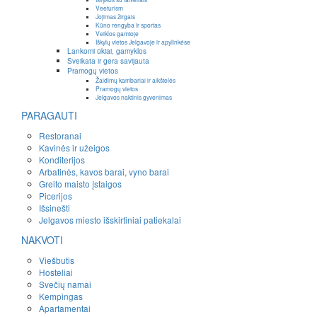
Veeturism
Jojimas žirgais
Kūno rengyba ir sportas
Veiklos gamtoje
Iškylų vietos Jelgavoje ir apylinkėse
Lankomi ūkiai, gamyklos
Sveikata ir gera savijauta
Pramogų vietos
Žaidimų kambariai ir aikštelės
Pramogų vietos
Jelgavos naktinis gyvenimas
PARAGAUTI
Restoranai
Kavinės ir užeigos
Konditerijos
Arbatinės, kavos barai, vyno barai
Greito maisto įstaigos
Picerijos
Išsinešti
Jelgavos miesto išskirtiniai patiekalai
NAKVOTI
Viešbutis
Hosteliai
Svečių namai
Kempingas
Apartamentai