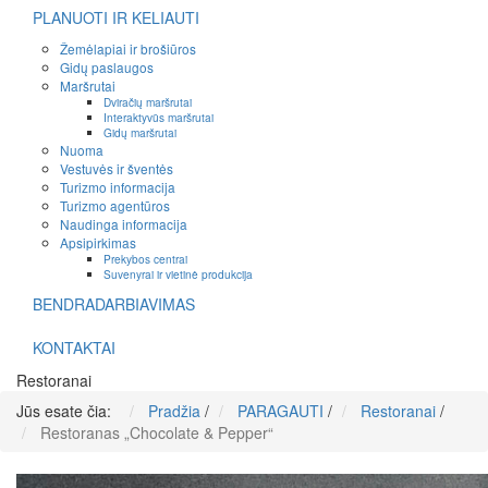
PLANUOTI IR KELIAUTI
Žemėlapiai ir brošiūros
Gidų paslaugos
Maršrutai
Dviračių maršrutai
Interaktyvūs maršrutai
Gidų maršrutai
Nuoma
Vestuvės ir šventės
Turizmo informacija
Turizmo agentūros
Naudinga informacija
Apsipirkimas
Prekybos centrai
Suvenyrai ir vietinė produkcija
BENDRADARBIAVIMAS
KONTAKTAI
Restoranai
Jūs esate čia:
Pradžia
/
PARAGAUTI
/
Restoranai
/
Restoranas „Chocolate & Pepper“