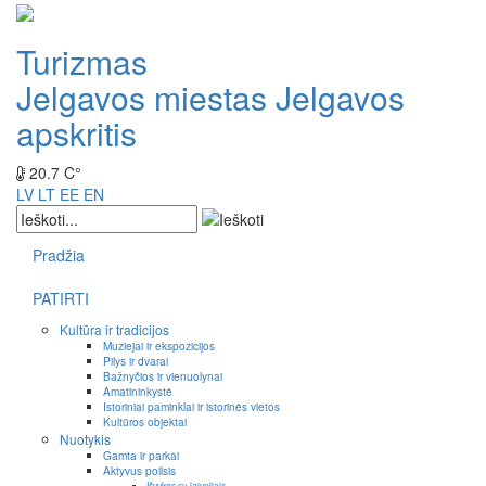
Turizmas
Jelgavos miestas
Jelgavos
apskritis
20.7 C°
LV
LT
EE
EN
Pradžia
PATIRTI
Kultūra ir tradicijos
Muziejai ir ekspozicijos
Pilys ir dvarai
Bažnyčios ir vienuolynai
Amatininkystė
Istoriniai paminklai ir istorinės vietos
Kultūros objektai
Nuotykis
Gamta ir parkai
Aktyvus poilsis
Išvykos su laiveliais