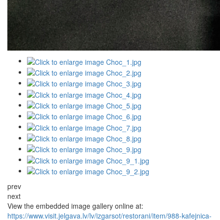
prev
next
View the embedded image gallery online at:
https://www.visit.jelgava.lv/lv/izgarsot/restorani/item/988-kafejnica-