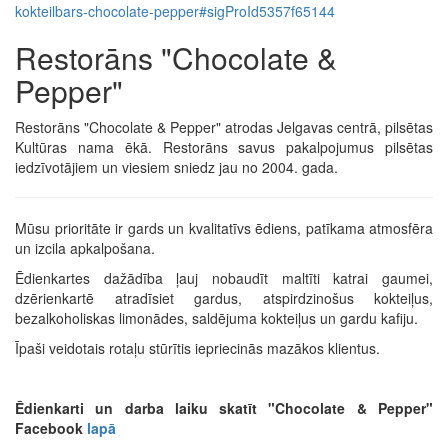
kokteilbars-chocolate-pepper#sigProId5357f65144
Restorāns "Chocolate &
Pepper"
Restorāns "Chocolate & Pepper" atrodas Jelgavas centrā, pilsētas
Kultūras nama ēkā. Restorāns savus pakalpojumus pilsētas
iedzīvotājiem un viesiem sniedz jau no 2004. gada.
Mūsu prioritāte ir gards un kvalitatīvs ēdiens, patīkama atmosfēra
un izcila apkalpošana.
Ēdienkartes dažādība ļauj nobaudīt maltīti katrai gaumei,
dzērienkartē atradīsiet gardus, atspirdzinošus kokteiļus,
bezalkoholiskas limonādes, saldējuma kokteiļus un gardu kafiju.
Īpaši veidotais rotaļu stūrītis iepriecinās mazākos klientus.
Ēdienkarti un darba laiku skatīt "Chocolate & Pepper"
Facebook
lapā