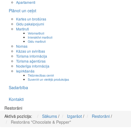
Apartamenti
Plānot un ceļot
Kartes un brošūras
Gidu pakalpojumi
Maršruti
Velomaršruti
Interaktīvi maršruti
Gidu maršruti
Nomas
Kāzas un svinības
Tūrisma informācija
Tūrisma aģentūras
Noderīga informācija
Iepirkšanās
Tirdzniecības centri
Suvenīri un vietējā produkcijas
Sadarbība
Kontakti
Restorāni
Aktīvā pozīcija:
Sākums
/
Izgaršot
/
Restorāni
/
Restorāns "Chocolate & Pepper"