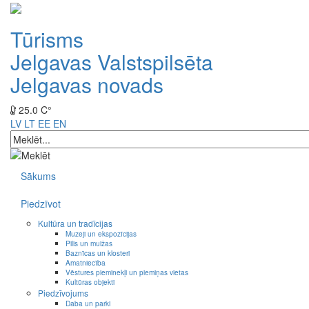
Tūrisms
Jelgavas Valstspilsēta
Jelgavas novads
25.0 C°
LV
LT
EE
EN
Sākums
Piedzīvot
Kultūra un tradīcijas
Muzeji un ekspozīcijas
Pilis un muižas
Baznīcas un klosteri
Amatniecība
Vēstures pieminekļi un piemiņas vietas
Kultūras objekti
Piedzīvojums
Daba un parki