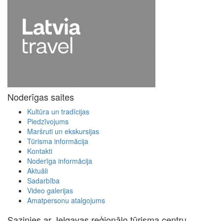
Noderīgas saites
Kultūra un tradīcijas
Piedzīvojums
Maršruti un ekskursijas
Tūrisma informācija
Kontakti
Noderīga informācija
Aktuāli
Sadarbība
Video galerijas
Amatpersonu atalgojums
Sazinies ar Jelgavas reģionālo tūrisma centru