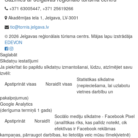
+371 63005447, +371 25619266
Akadēmijas iela 1, Jelgava, LV-3001
tic@tornis.jelgava.lv
© 2026 Jelgavas reģionālais tūrisma centrs. Mājas lapu izstrādāja
EDEVON
Saglabāt
Sīkdatņu iestatījumi
Ja piekrītat šo papildu sīkdatņu izmantošanai, lūdzu, atzīmējiet savu
izvēli:
Statistikas sīkdatne
Apstiprināt visas
Noraidīt visas
(nepieciešama, lai uzlabotu
vietnes darbību un
pakalpojumus)
Google Analytics
(derīguma termiņš 1 gads)
Sociālo mediju sīkdatne - Facebook Pixel
Apstiprināt
Noraidīt
(analītikas rīks, kas palīdz noteikt, cik
efektīvas ir Facebook reklāmas
kampaņas, pārraugot darbības, ko lietotājs veic mūsu tīmekļvietnē)