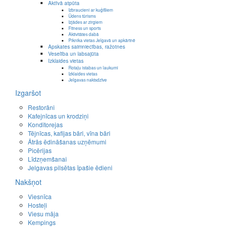
Aktīvā atpūta
Izbraucieni ar kuģīšiem
Ūdens tūrisms
Izjādes ar zirgiem
Fitness un sports
Aktivitātes dabā
Piknika vietas Jelgavā un apkārtnē
Apskates saimniecības, ražotnes
Veselība un labsajūta
Izklaides vietas
Rotaļu istabas un laukumi
Izklaides vietas
Jelgavas naktsdzīve
Izgaršot
Restorāni
Kafejnīcas un krodziņi
Konditorejas
Tējnīcas, kafijas bāri, vīna bāri
Ātrās ēdināšanas uzņēmumi
Picērijas
Līdzņemšanai
Jelgavas pilsētas īpašie ēdieni
Nakšņot
Viesnīca
Hosteļi
Viesu māja
Kempings