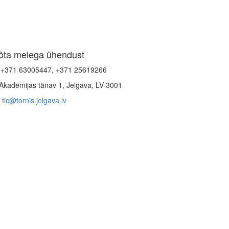
õta meiega ühendust
+371 63005447, +371 25619266
Akadēmijas tänav 1, Jelgava, LV-3001
tic@tornis.jelgava.lv