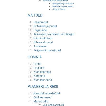
Meelelahutusasutused
Mängutoad ja -väljakud
Meelelahutusasutused
Jelgava ööelu
MAITSED
Restoranid
Kohvikud ja pubid
Pagariärid
Teemajad, kohvikud, vinoteegid
Kiirtoidukohad
Pitsarestoranid
Toit kaasa
Jelgava linna eriroad
ÖÖMAJA
Hotell
Hostelid
Külalistemaja
Kämping
Külaliskorterid
PLANEERI JA REISI
Kaardid ja brošüürid
Giiditeenused
Marsruudid
Jalgrattamarsruudid