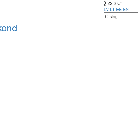
22.2 C°
LV
LT
EE
EN
kond