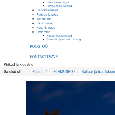
Interaktiivsed rajad
Giidiga ekskursioonid
Renditeenused
Pulmad ja peod
Turismiinfo
Reisibürood
Kasulik teave
Ostlemine
Kaubanduskeskused
Suveniirid ja kohalik toodang
KOOSTÖÖ
KONTAKTTEAVE
Kirikud ja kloostrid
Sa oled siin:
Pealeht
/
ELAMUSED
/
Kultuur ja traditsioon