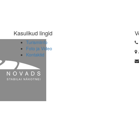
Kasulikud lingid
V
Turismiinfo
Foto ja Video
Kontaktid