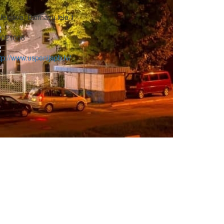
Jelgava, Dzirnavu iela 1
3021006
tp://www.uspenijapb.lv/