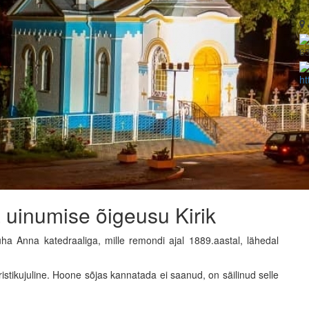
6
ht
uinumise õigeusu Kirik
ha Anna katedraaliga, mille remondi ajal 1889.aastal, lähedal
ristikujuline. Hoone sõjas kannatada ei saanud, on säilinud selle