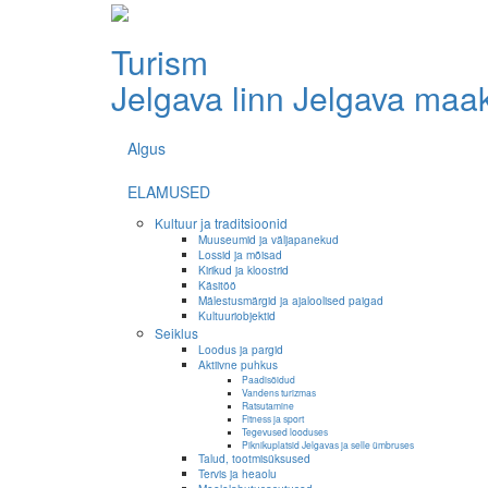
Turism
Jelgava linn
Jelgava maa
Algus
ELAMUSED
Kultuur ja traditsioonid
Muuseumid ja väljapanekud
Lossid ja mõisad
Kirikud ja kloostrid
Käsitöö
Mälestusmärgid ja ajaloolised paigad
Kultuuriobjektid
Seiklus
Loodus ja pargid
Aktiivne puhkus
Paadisõidud
Vandens turizmas
Ratsutamine
Fitness ja sport
Tegevused looduses
Piknikuplatsid Jelgavas ja selle ümbruses
Talud, tootmisüksused
Tervis ja heaolu