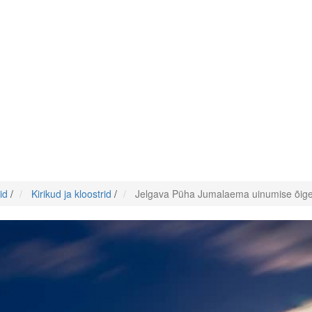
id
/
Kirikud ja kloostrid
/
Jelgava Püha Jumalaema uinumise õige