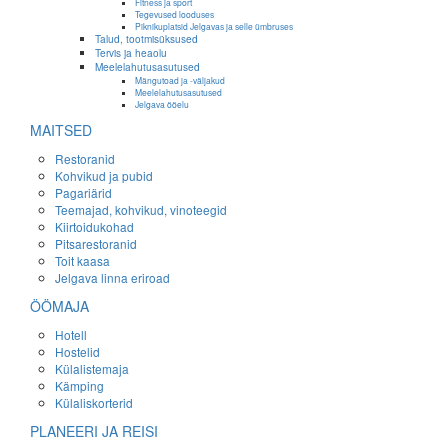
Fitness ja sport
Tegevused looduses
Piknikuplatsid Jelgavas ja selle ümbruses
Talud, tootmisüksused
Tervis ja heaolu
Meelelahutusasutused
Mängutoad ja -väljakud
Meelelahutusasutused
Jelgava ööelu
MAITSED
Restoranid
Kohvikud ja pubid
Pagariärid
Teemajad, kohvikud, vinoteegid
Kiirtoidukohad
Pitsarestoranid
Toit kaasa
Jelgava linna eriroad
ÖÖMAJA
Hotell
Hostelid
Külalistemaja
Kämping
Külaliskorterid
PLANEERI JA REISI