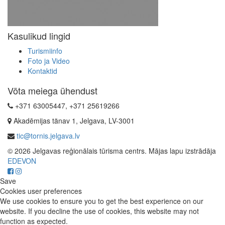
Kasulikud lingid
Turismiinfo
Foto ja Video
Kontaktid
Võta meiega ühendust
+371 63005447, +371 25619266
Akadēmijas tänav 1, Jelgava, LV-3001
tic@tornis.jelgava.lv
© 2026 Jelgavas reģionālais tūrisma centrs. Mājas lapu izstrādāja
EDEVON
Save
Cookies user preferences
We use cookies to ensure you to get the best experience on our
website. If you decline the use of cookies, this website may not
function as expected.