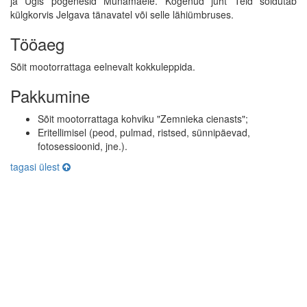
ja Ugis põgenesid Munamäele. Kogenud juht Teid sõidutab
külgkorvis Jelgava tänavatel või selle lähiümbruses.
Tööaeg
Sõit mootorrattaga eelnevalt kokkuleppida.
Pakkumine
Sõit mootorrattaga kohviku "Zemnieka cienasts";
Eritellimisel (peod, pulmad, ristsed, sünnipäevad,
fotosessioonid, jne.).
tagasi ülest