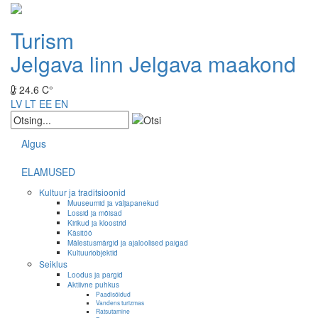
Turism
Jelgava linn
Jelgava maakond
24.6 C°
LV
LT
EE
EN
Algus
ELAMUSED
Kultuur ja traditsioonid
Muuseumid ja väljapanekud
Lossid ja mõisad
Kirikud ja kloostrid
Käsitöö
Mälestusmärgid ja ajaloolised paigad
Kultuuriobjektid
Seiklus
Loodus ja pargid
Aktiivne puhkus
Paadisõidud
Vandens turizmas
Ratsutamine