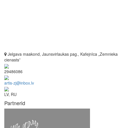
Jelgava maakond, Jaunsvirlaukas pag., Kafejnīca „Zemnieka
cienasts”
29486086
artis-zj@inbox.lv
LV, RU
Partnerid