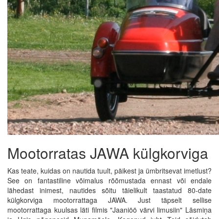
Mootorratas JAWA külgkorviga
Kas teate, kuidas on nautida tuult, päikest ja ümbritsevat imetlust?
See on fantastiline võimalus rõõmustada ennast või endale
lähedast inimest, nautides sõitu täielikult taastatud 80-date
külgkorviga mootorrattaga JAWA. Just täpselt sellise
mootorrattaga kuulsas läti filmis "Jaaniöö värvi limusiin" Lāsmiņa