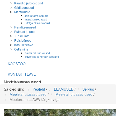
Kaardid ja brošüürid
Giiditeenused
Marsruudid
Jalgrattamarsruudid
Interaktiivsed rajad
Giidiga ekskursioonid
Renditeenused
Pulmad ja peod
Turismiinfo
Reisibürood
Kasulik teave
Ostlemine
Kaubanduskeskused
Suveniirid ja kohalik toodang
KOOSTÖÖ
KONTAKTTEAVE
Meelelahutusasutused
Sa oled siin:
Pealeht
/
ELAMUSED
/
Seiklus
/
Meelelahutusasutused
/
Meelelahutusasutused
/
Mootorratas JAWA külgkorviga