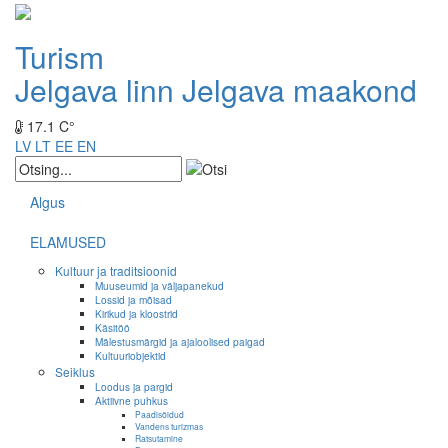
Turism
Jelgava linn
Jelgava maakond
17.1 C°
LV
LT
EE
EN
Algus
ELAMUSED
Kultuur ja traditsioonid
Muuseumid ja väljapanekud
Lossid ja mõisad
Kirikud ja kloostrid
Käsitöö
Mälestusmärgid ja ajaloolised paigad
Kultuuriobjektid
Seiklus
Loodus ja pargid
Aktiivne puhkus
Paadisõidud
Vandens turizmas
Ratsutamine