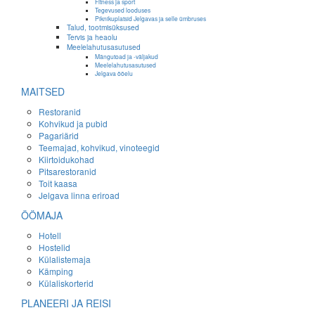
Fitness ja sport
Tegevused looduses
Piknikuplatsid Jelgavas ja selle ümbruses
Talud, tootmisüksused
Tervis ja heaolu
Meelelahutusasutused
Mängutoad ja -väljakud
Meelelahutusasutused
Jelgava ööelu
MAITSED
Restoranid
Kohvikud ja pubid
Pagariärid
Teemajad, kohvikud, vinoteegid
Kiirtoidukohad
Pitsarestoranid
Toit kaasa
Jelgava linna eriroad
ÖÖMAJA
Hotell
Hostelid
Külalistemaja
Kämping
Külaliskorterid
PLANEERI JA REISI