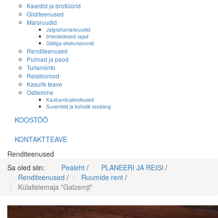
Kaardid ja brošüürid
Giiditeenused
Marsruudid
Jalgrattamarsruudid
Interaktiivsed rajad
Giidiga ekskursioonid
Renditeenused
Pulmad ja peod
Turismiinfo
Reisibürood
Kasulik teave
Ostlemine
Kaubanduskeskused
Suveniirid ja kohalik toodang
KOOSTÖÖ
KONTAKTTEAVE
Renditeenused
Sa oled siin:
Pealeht
/
PLANEERI JA REISI
/
Renditeenused
/
Ruumide rent
/
Külalistemaja "Galzemji"