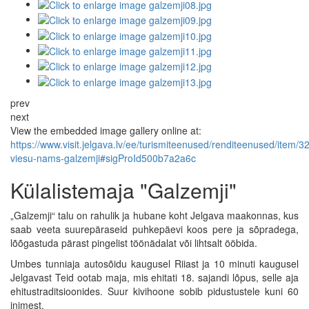
prev
next
View the embedded image gallery online at:
https://www.visit.jelgava.lv/ee/turismiteenused/renditeenused/item/3
viesu-nams-galzemji#sigProId500b7a2a6c
Külalistemaja "Galzemji"
„Galzemji“ talu on rahulik ja hubane koht Jelgava maakonnas, kus
saab veeta suurepäraseid puhkepäevi koos pere ja sõpradega,
lõõgastuda pärast pingelist töönädalat või lihtsalt ööbida.
Umbes tunniaja autosõidu kaugusel Riiast ja 10 minuti kaugusel
Jelgavast Teid ootab maja, mis ehitati 18. sajandi lõpus, selle aja
ehitustraditsioonides. Suur kivihoone sobib pidustustele kuni 60
inimest.