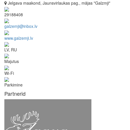
Jelgava maakond, Jaunsvirlaukas pag., mājas "Galzmji"
29188408
galzemji@inbox.lv
www.galzemji.lv
LV, RU
Majutus
Wi-Fi
Parkimine
Partnerid