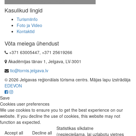
Kasulikud lingid
Turismiinfo
Foto ja Video
Kontaktid
Võta meiega ühendust
+371 63005447, +371 25619266
Akadēmijas tänav 1, Jelgava, LV-3001
tic@tornis.jelgava.lv
© 2026 Jelgavas reģionālais tūrisma centrs. Mājas lapu izstrādāja
EDEVON
Save
Cookies user preferences
We use cookies to ensure you to get the best experience on our
website. If you decline the use of cookies, this website may not
function as expected.
Statistikas sīkdatne
Accept all
Decline all
(nepieciešama, lai uzlabotu vietnes