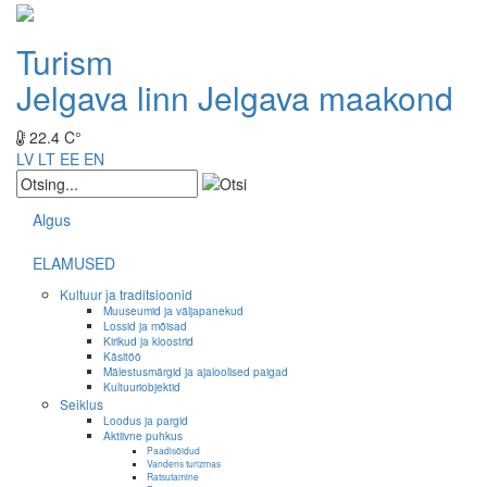
Turism
Jelgava linn
Jelgava maakond
22.4 C°
LV
LT
EE
EN
Algus
ELAMUSED
Kultuur ja traditsioonid
Muuseumid ja väljapanekud
Lossid ja mõisad
Kirikud ja kloostrid
Käsitöö
Mälestusmärgid ja ajaloolised paigad
Kultuuriobjektid
Seiklus
Loodus ja pargid
Aktiivne puhkus
Paadisõidud
Vandens turizmas
Ratsutamine