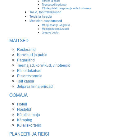
Fitness ja sport
Tegevused looduses
Piknikuplatsid Jelgavas ja selle ümbruses
Talud, tootmisüksused
Tervis ja heaolu
Meelelahutusasutused
Mängutoad ja -väljakud
Meelelahutusasutused
Jelgava ööelu
MAITSED
Restoranid
Kohvikud ja pubid
Pagariärid
Teemajad, kohvikud, vinoteegid
Kiirtoidukohad
Pitsarestoranid
Toit kaasa
Jelgava linna eriroad
ÖÖMAJA
Hotell
Hostelid
Külalistemaja
Kämping
Külaliskorterid
PLANEERI JA REISI