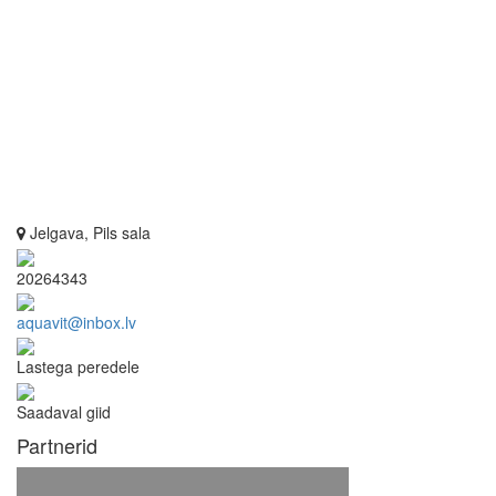
Jelgava, Pils sala
20264343
aquavit@inbox.lv
Lastega peredele
Saadaval giid
Partnerid