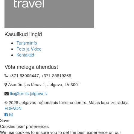
Kasulikud lingid
Turismiinfo
Foto ja Video
Kontaktid
Võta meiega ühendust
+371 63005447, +371 25619266
Akadēmijas tänav 1, Jelgava, LV-3001
tic@tornis.jelgava.lv
© 2026 Jelgavas reģionālais tūrisma centrs. Mājas lapu izstrādāja
EDEVON
Save
Cookies user preferences
We use cookies to ensure you to get the best experience on our