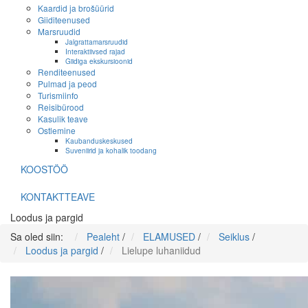
Kaardid ja brošüürid
Giiditeenused
Marsruudid
Jalgrattamarsruudid
Interaktiivsed rajad
Giidiga ekskursioonid
Renditeenused
Pulmad ja peod
Turismiinfo
Reisibürood
Kasulik teave
Ostlemine
Kaubanduskeskused
Suveniirid ja kohalik toodang
KOOSTÖÖ
KONTAKTTEAVE
Loodus ja pargid
Sa oled siin:
Pealeht
/
ELAMUSED
/
Seiklus
/
Loodus ja pargid
/
Lielupe luhaniidud