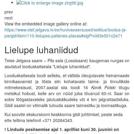
prev
next
View the embedded image gallery online at:
https://www.visit.jelgava.lv/ee/huvivaeaersused/seiklus/loodus-ja-
pargid/item/110-lielupes-palienes-plavas#sigProId3e501c2e71
Lielupe luhaniidud
Teise Jelgava saare – Pils sala (
Lossisaare
) kaugemas nurgas on
asutatud looduskaitseala "Lielupe luhaniidud".
Looduskaitseala loodi selleks, et vältida üleujutavate heinamaade
kinnikasvamist ja tõsta siin kohatavate taime- ja linnuliikide
mitmekesisust, 2007.aastal siia toodi 16
Konik Polski
tõugu
metsikut hobust, kelle arv on nüüd juba tõusnud 60-ni. Saar on
sobiv lõõgastavateks jalutuskäikudeks või 4 km jalgrattasõiduks.
Giidi saatel on võimalik tutvuda saare taimestiku ja loomastikuga.
Kui soovite ekskursiooni keskkonna giidi juhtimisel, peate seda
ette tellima telefonil +371 20264343.
! Lindude pesitsemise ajal 1. aprillist kuni 30. juunini on