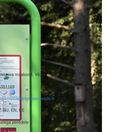
Jelgava maakond, Vilces muiža
6351169
lcesmuiza@jelgavasnovads.lv
, RU, EN, DE
stega peredele