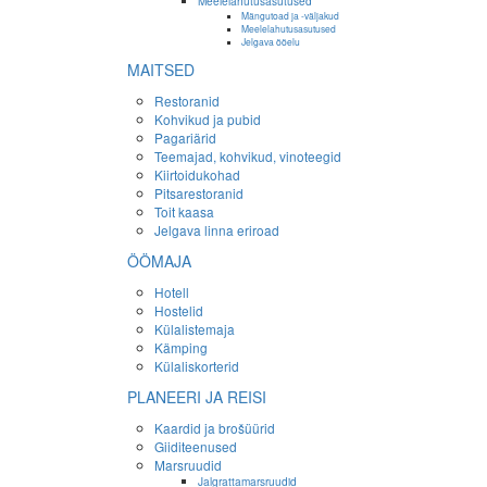
Meelelahutusasutused
Mängutoad ja -väljakud
Meelelahutusasutused
Jelgava ööelu
MAITSED
Restoranid
Kohvikud ja pubid
Pagariärid
Teemajad, kohvikud, vinoteegid
Kiirtoidukohad
Pitsarestoranid
Toit kaasa
Jelgava linna eriroad
ÖÖMAJA
Hotell
Hostelid
Külalistemaja
Kämping
Külaliskorterid
PLANEERI JA REISI
Kaardid ja brošüürid
Giiditeenused
Marsruudid
Jalgrattamarsruudid