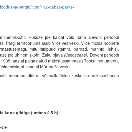
s/loodus-ja-pargid/item/112-dabas-parks-
 ühinemiskoht. Rukūze jõe kaldal võib näha Devoni perioodi
res. Pargi territooriumil asub Vilce vesiveski, Vilce mõisa hoonete
Armastusemägi, mitu hiidpuud (tamm, pärnad, männid, lehis),
Rukūze jõe ühinemiskoht, Zaķu pļava
(Jäneseaas).
Devoni perioodi
has 1935. aastal paigaldatud mälestussammas (Rootsi monument),
jõe ühinemiskoht, samuti Mūrmuiža veski.
 Rootsi monumendini on võimalik läbida keskmise raskusastmega
is koos giidiga (umbes 2,5 h):
 EUR