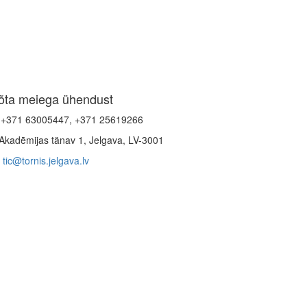
õta meiega ühendust
+371 63005447, +371 25619266
Akadēmijas tänav 1, Jelgava, LV-3001
tic@tornis.jelgava.lv