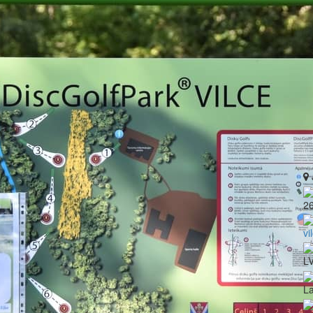
2
vi
LV
La