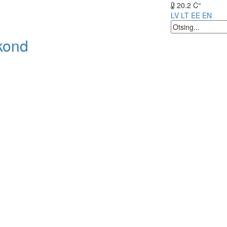
20.2 C°
LV
LT
EE
EN
kond