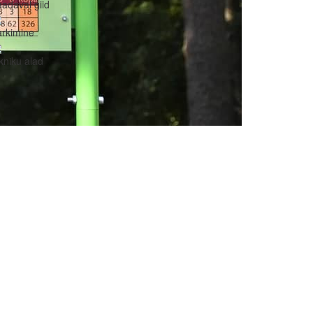
adaval giid
rkimine
kniku alad