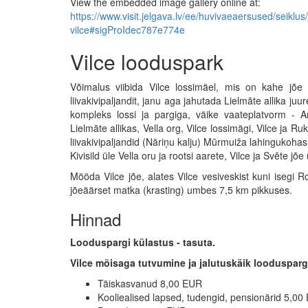
View the embedded image gallery online at:
https://www.visit.jelgava.lv/ee/huvivaeaersused/seiklu
vilce#sigProIdec787e774e
Vilce looduspark
Võimalus viibida Vilce lossimäel, mis on kahe jõe
liivakivipaljandit, janu aga jahutada Lielmāte allika juu
kompleks lossi ja pargiga, väike vaateplatvorm - 
Lielmāte allikas, Vella org, Vilce lossimägi, Vilce ja 
liivakivipaljandid (Nāriņu kalju) Mūrmuiža lahinguko
Kivisild üle Vella oru ja rootsi aarete, Vilce ja Svēte 
Mööda Vilce jõe, alates Vilce vesiveskist kuni isegi
jõeäärset matka (krasting) umbes 7,5 km pikkuses.
Hinnad
Looduspargi külastus - tasuta.
Vilce mõisaga tutvumine ja jalutuskäik loodusparg
Täiskasvanud 8,00 EUR
Kooliealised lapsed, tudengid, pensionärid 5,00