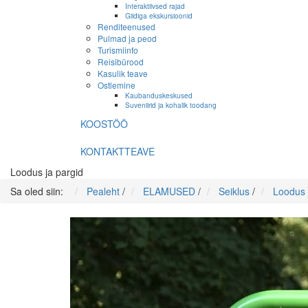
Interaktiivsed rajad
Giidiga ekskursioonid
Renditeenused
Pulmad ja peod
Turismiinfo
Reisibürood
Kasulik teave
Ostlemine
Kaubanduskeskused
Suveniirid ja kohalik toodang
KOOSTÖÖ
KONTAKTTEAVE
Loodus ja pargid
Sa oled siin:
Pealeht
/
ELAMUSED
/
Seiklus
/
Loodus 