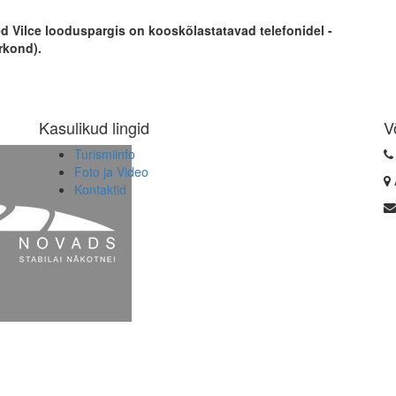
d Vilce looduspargis on kooskõlastatavad telefonidel -
rkond).
Kasulikud lingid
V
Turismiinfo
Foto ja Video
Kontaktid