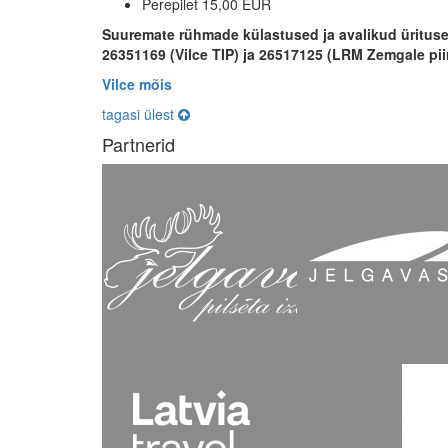
Perepilet 15,00 EUR
Suuremate rühmade külastused ja avalikud ürituse
26351169 (Vilce TIP) ja 26517125 (LRM Zemgale pii
Vilce mõis
tagasi ülest
Partnerid