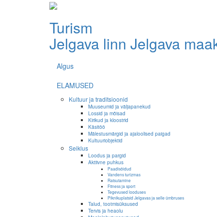
Turism
Jelgava linn
Jelgava maa
Algus
ELAMUSED
Kultuur ja traditsioonid
Muuseumid ja väljapanekud
Lossid ja mõisad
Kirikud ja kloostrid
Käsitöö
Mälestusmärgid ja ajaloolised paigad
Kultuuriobjektid
Seiklus
Loodus ja pargid
Aktiivne puhkus
Paadisõidud
Vandens turizmas
Ratsutamine
Fitness ja sport
Tegevused looduses
Piknikuplatsid Jelgavas ja selle ümbruses
Talud, tootmisüksused
Tervis ja heaolu