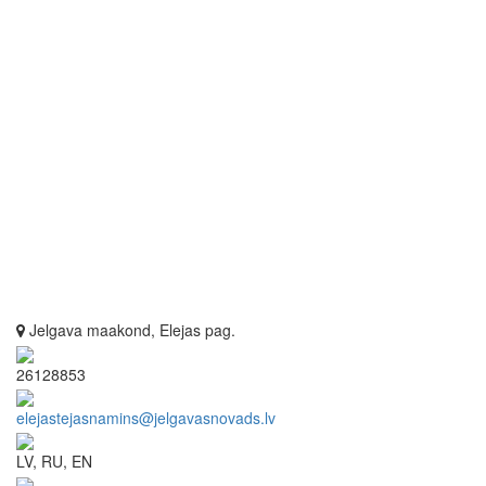
Jelgava maakond, Elejas pag.
26128853
elejastejasnamins@jelgavasnovads.lv
LV, RU, EN