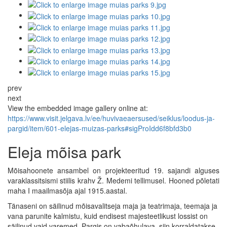
prev
next
View the embedded image gallery online at:
https://www.visit.jelgava.lv/ee/huvivaeaersused/seiklus/loodus-ja-
pargid/item/601-elejas-muizas-parks#sigProIdd6f8bfd3b0
Eleja mõisa park
Mõisahoonete ansambel on projekteeritud 19. sajandi alguses
varaklassitsismi stiilis krahv Ž. Medemi tellimusel. Hooned põletati
maha I maailmasõja ajal 1915.aastal.
Tänaseni on säilinud mõisavalitseja maja ja teatrimaja, teemaja ja
vana parunite kalmistu, kuid endisest majesteetlikust lossist on
säilinud vaid varemed. Pargis on vabaõhulava, siin korraldatakse