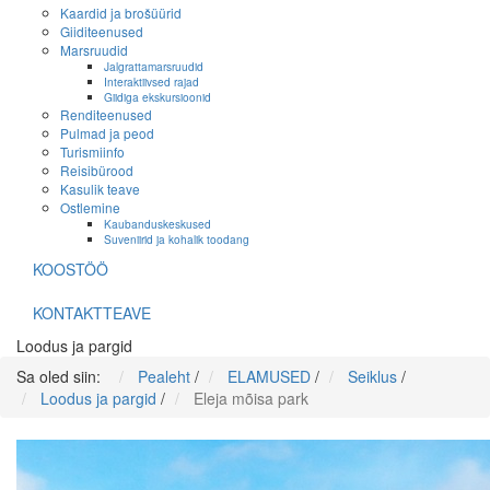
Kaardid ja brošüürid
Giiditeenused
Marsruudid
Jalgrattamarsruudid
Interaktiivsed rajad
Giidiga ekskursioonid
Renditeenused
Pulmad ja peod
Turismiinfo
Reisibürood
Kasulik teave
Ostlemine
Kaubanduskeskused
Suveniirid ja kohalik toodang
KOOSTÖÖ
KONTAKTTEAVE
Loodus ja pargid
Sa oled siin:
Pealeht
/
ELAMUSED
/
Seiklus
/
Loodus ja pargid
/
Eleja mõisa park