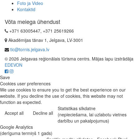
Foto ja Video
Kontaktid
Võta meiega ühendust
+371 63005447, +371 25619266
Akadēmijas tänav 1, Jelgava, LV-3001
tic@tornis.jelgava.lv
© 2026 Jelgavas reģionālais tūrisma centrs. Mājas lapu izstrādāja
EDEVON
Save
Cookies user preferences
We use cookies to ensure you to get the best experience on our
website. If you decline the use of cookies, this website may not
function as expected.
Statistikas sīkdatne
Accept all
Decline all
(nepieciešama, lai uzlabotu vietnes
darbību un pakalpojumus)
Google Analytics
(derīguma termiņš 1 gads)