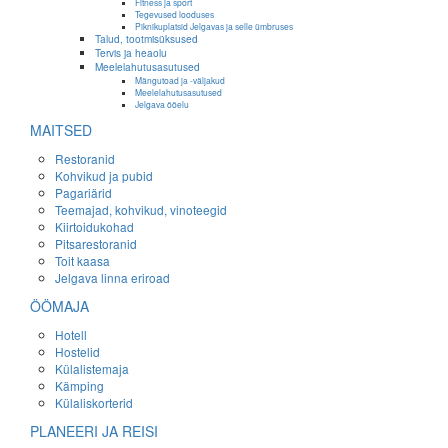
Fitness ja sport
Tegevused looduses
Piknikuplatsid Jelgavas ja selle ümbruses
Talud, tootmisüksused
Tervis ja heaolu
Meelelahutusasutused
Mängutoad ja -väljakud
Meelelahutusasutused
Jelgava ööelu
MAITSED
Restoranid
Kohvikud ja pubid
Pagariärid
Teemajad, kohvikud, vinoteegid
Kiirtoidukohad
Pitsarestoranid
Toit kaasa
Jelgava linna eriroad
ÖÖMAJA
Hotell
Hostelid
Külalistemaja
Kämping
Külaliskorterid
PLANEERI JA REISI