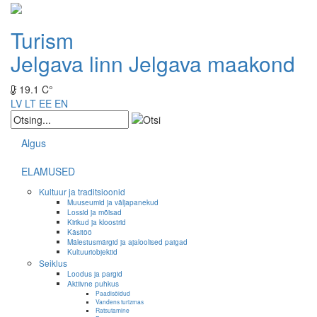
Turism
Jelgava linn
Jelgava maakond
19.1 C°
LV
LT
EE
EN
Algus
ELAMUSED
Kultuur ja traditsioonid
Muuseumid ja väljapanekud
Lossid ja mõisad
Kirikud ja kloostrid
Käsitöö
Mälestusmärgid ja ajaloolised paigad
Kultuuriobjektid
Seiklus
Loodus ja pargid
Aktiivne puhkus
Paadisõidud
Vandens turizmas
Ratsutamine