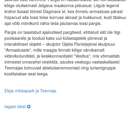
kõige olulisemaid Jelgava maakonna pidustusi. Liigub legend
krahvi ilusast tütrest Dagmara´st, kes õnnetu armastuse pärast
hüpanud alla lossi teise korruse aknast ja hukkunud, kuid täiskuu
ajal võib mõnikord näha teda jalutamas lossi pargis.
Pargis on taastatud ajaloolised pargiteed, ehitatud sild üle tiigi
poolsaarele ja loodud kaks uut külastajatele põnevat ja
interaktiivset objekti – skulptor Gļebs Panteļejevsi skulptuur
"Armastusele", mille maagia ilmneb kõige värvikamalt
videvikutundidel, ja keskkonnaobjekt "Vestlus", mis võimaldab
inimestel omavahel vestelda, asudes veekogu vastaskallastel.
Teemajas toimuvad abielutseremooniad ning turismigruppe
kostitatakse seal teega.
Eleja mõisapark ja Teemaja
tagasi ülest