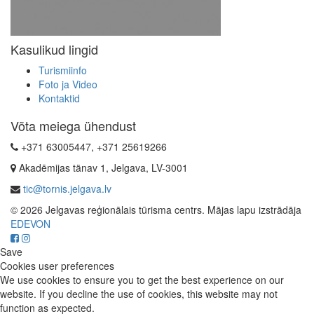
Kasulikud lingid
Turismiinfo
Foto ja Video
Kontaktid
Võta meiega ühendust
+371 63005447, +371 25619266
Akadēmijas tänav 1, Jelgava, LV-3001
tic@tornis.jelgava.lv
© 2026 Jelgavas reģionālais tūrisma centrs. Mājas lapu izstrādāja
EDEVON
Save
Cookies user preferences
We use cookies to ensure you to get the best experience on our
website. If you decline the use of cookies, this website may not
function as expected.