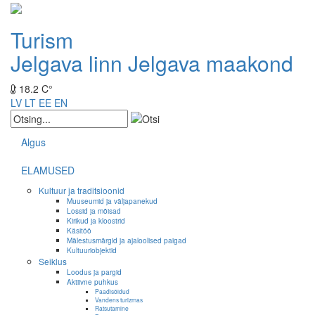
Turism
Jelgava linn
Jelgava maakond
18.2 C°
LV
LT
EE
EN
Algus
ELAMUSED
Kultuur ja traditsioonid
Muuseumid ja väljapanekud
Lossid ja mõisad
Kirikud ja kloostrid
Käsitöö
Mälestusmärgid ja ajaloolised paigad
Kultuuriobjektid
Seiklus
Loodus ja pargid
Aktiivne puhkus
Paadisõidud
Vandens turizmas
Ratsutamine