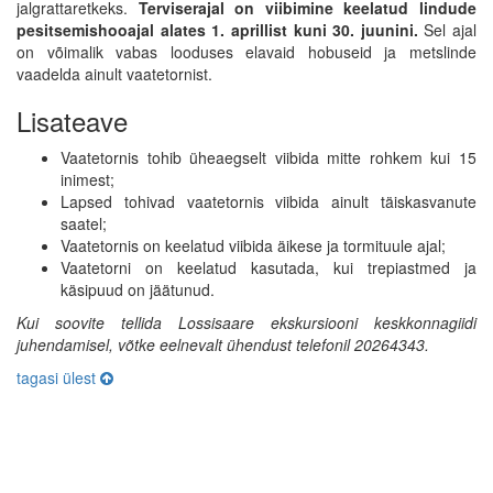
jalgrattaretkeks.
Terviserajal on viibimine keelatud lindude
pesitsemishooajal alates 1. aprillist kuni 30. juunini.
Sel ajal
on võimalik vabas looduses elavaid hobuseid ja metslinde
vaadelda ainult vaatetornist.
Lisateave
Vaatetornis tohib üheaegselt viibida mitte rohkem kui 15
inimest;
Lapsed tohivad vaatetornis viibida ainult täiskasvanute
saatel;
Vaatetornis on keelatud viibida äikese ja tormituule ajal;
Vaatetorni on keelatud kasutada, kui trepiastmed ja
käsipuud on jäätunud.
Kui soovite tellida Lossisaare ekskursiooni keskkonnagiidi
juhendamisel, võtke eelnevalt ühendust telefonil 20264343.
tagasi ülest