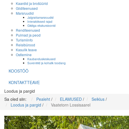
Kaardid ja brošüürid
Giiditeenused
Marsruudid
Jalgrattamarsruudid
Interaktiivsed rajad
Giidiga ekskursioonid
Renditeenused
Pulmad ja peod
Turismiinfo
Reisibürood
Kasulik teave
Ostlemine
Kaubanduskeskused
Suveniirid ja kohalik toodang
KOOSTÖÖ
KONTAKTTEAVE
Loodus ja pargid
Sa oled siin:
Pealeht
/
ELAMUSED
/
Seiklus
/
Loodus ja pargid
/
Vaatetorn Lossisaarel