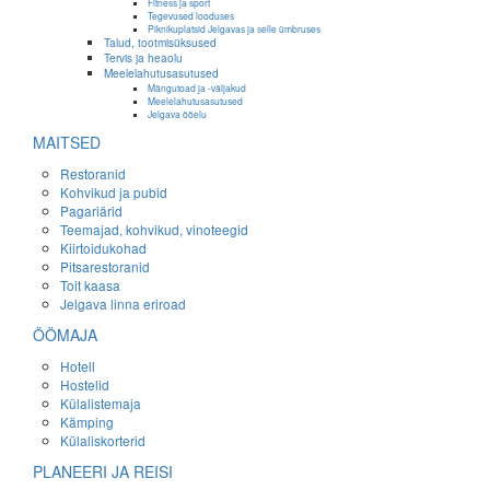
Fitness ja sport
Tegevused looduses
Piknikuplatsid Jelgavas ja selle ümbruses
Talud, tootmisüksused
Tervis ja heaolu
Meelelahutusasutused
Mängutoad ja -väljakud
Meelelahutusasutused
Jelgava ööelu
MAITSED
Restoranid
Kohvikud ja pubid
Pagariärid
Teemajad, kohvikud, vinoteegid
Kiirtoidukohad
Pitsarestoranid
Toit kaasa
Jelgava linna eriroad
ÖÖMAJA
Hotell
Hostelid
Külalistemaja
Kämping
Külaliskorterid
PLANEERI JA REISI