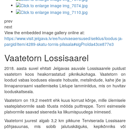
prev
next
View the embedded image gallery online at:
https://www.visit.jelgava.lv/ee/huvivaeaersused/seiklus/loodus-ja-
pargid/item/4289-skatu-tornis-pilssala#sigProIda43ce877e3
Vaatetorn Lossisaarel
2018. aasta suvel ehitati Jelgavas asuvale Lossisaarele puidust
vaatetorn koos heakorrastatud piknikukohaga. Vaatetorn on
loodud vabas looduses elavate hobuste, metslindude, kahe jõe ja
linnapanoraami vaatlemiseks Lielupe lamminiidus, mis on huvitav
looduskaitseala.
Vaatetorn on 19,2 meetrit ehk kuus korrust kõrge, mille ülemisele
vaateplatvormile saab tõusta mööda puittreppe. Torni esimesele
platvormile saavad siseneda ka liikumispuudega inimesed.
Vaatetorni juurest algab 3,2 km pikkune Terviserada Lossisaare
põhjasuunas, mis sobib jalutuskäiguks, kepikõnniks või