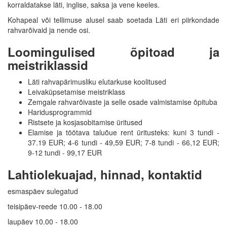
korraldatakse läti, inglise, saksa ja vene keeles.
Kohapeal või tellimuse alusel saab soetada Läti eri piirkondade
rahvarõivaid ja nende osi.
Loomingulised õpitoad ja
meistriklassid
Läti rahvapärimusliku elutarkuse koolitused
Leivaküpsetamise meistriklass
Zemgale rahvarõivaste ja selle osade valmistamise õpituba
Haridusprogrammid
Ristsete ja kosjasobitamise üritused
Elamise ja töötava taluõue rent üritusteks: kuni 3 tundi -
37.19 EUR;
4-6 tundi - 49,59 EUR;
7-8 tundi - 66,12 EUR;
9-12 tundi - 99,17 EUR
Lahtiolekuajad, hinnad, kontaktid
esmaspäev sulegatud
teisipäev-reede 10.00 - 18.00
laupäev 10.00 - 18.00