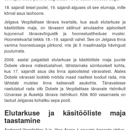
18. sajandi teisel poolel, 19. sajandi alguses oli see elumaja, mille
kõrval asus laohoone.
Jelgava Vecpilsētase tänava kvartalis, kus asub elutarkuse ja
käsitööliste maja, on tänaseni säilinud ainulaadne ajalooliselt
kujunenud tänavavõrgustik ja hoonestustiheduse muster.
Hoonetekvartal tekkis 18.–19. sajandi vahel. See on Jelgava linna
vanima hoonestusega piirkond, mis jäi II maailmasõja hävingust
puutumata.
2008. aastal paigaldati elutarkuse ja käsitööliste maja juurde
Dobele värava mälestustahvel, tähistamaks sümboolselt kohta,
kus 17. sajandil asus üks linna ajaloolistest väravatest. Alates
Dobele väravast lookleb mööda maad naeltest loodud rada, mis
tähistab muistse linna kaitsevalli asukohta. Tänavatesse
naelutatud rada viib Dobele ja Vecpilsētase tänavate ristmikult
Uzvarase ja Ausekļa tänava ristmikuni. Kõik 800 vasarnaela on
taotud Jelgavas kohaliku sepa poolt.
Elutarkuse ja käsitööliste maja
taastamine
Aadressil Vecpilsētas 2 ja Jāņa Asara 1 asuvate hoonete ehitus-