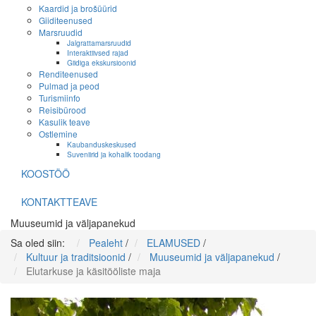
Kaardid ja brošüürid
Giiditeenused
Marsruudid
Jalgrattamarsruudid
Interaktiivsed rajad
Giidiga ekskursioonid
Renditeenused
Pulmad ja peod
Turismiinfo
Reisibürood
Kasulik teave
Ostlemine
Kaubanduskeskused
Suveniirid ja kohalik toodang
KOOSTÖÖ
KONTAKTTEAVE
Muuseumid ja väljapanekud
Sa oled siin:
Pealeht
/
ELAMUSED
/
Kultuur ja traditsioonid
/
Muuseumid ja väljapanekud
/
Elutarkuse ja käsitööliste maja