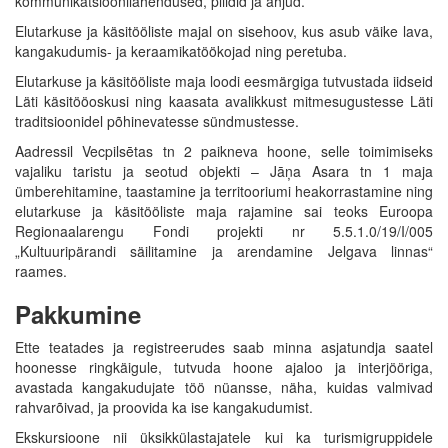
kommunikatsioonilahendused, pliidid ja ahjud.
Elutarkuse ja käsitööliste majal on sisehoov, kus asub väike lava,
kangakudumis- ja keraamikatöökojad ning peretuba.
Elutarkuse ja käsitööliste maja loodi eesmärgiga tutvustada iidseid
Läti käsitööoskusi ning kaasata avalikkust mitmesugustesse Läti
traditsioonidel põhinevatesse sündmustesse.
Aadressil Vecpilsētas tn 2 paikneva hoone, selle toimimiseks
vajaliku taristu ja seotud objekti – Jāņa Asara tn 1 maja
ümberehitamine, taastamine ja territooriumi heakorrastamine ning
elutarkuse ja käsitööliste maja rajamine sai teoks Euroopa
Regionaalarengu Fondi projekti nr 5.5.1.0/19/I/005
„Kultuuripärandi säilitamine ja arendamine Jelgava linnas“
raames.
Pakkumine
Ette teatades ja registreerudes saab minna asjatundja saatel
hoonesse ringkäigule, tutvuda hoone ajaloo ja interjööriga,
avastada kangakudujate töö nüansse, näha, kuidas valmivad
rahvarõivad, ja proovida ka ise kangakudumist.
Ekskursioone nii üksikkülastajatele kui ka turismigruppidele