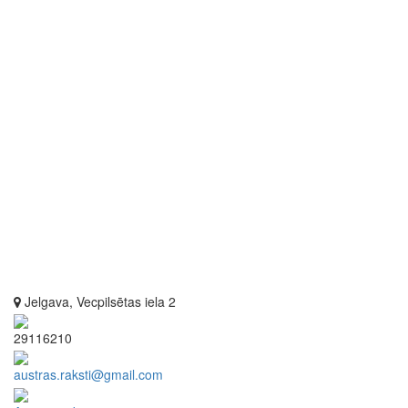
Jelgava, Vecpilsētas iela 2
29116210
austras.raksti@gmail.com