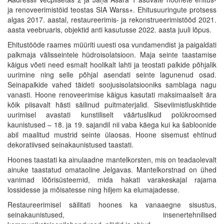
ja renoveerimistöid teostas SIA Warss+. Ehitusuuringute protsess
algas 2017. aastal, restaureerimis- ja rekonstrueerimistööd 2021.
aasta veebruaris, objektid anti kasutusse 2022. aasta juuli lõpus.
Ehitustööde raames müüriti uuesti osa vundamendist ja paigaldati
palkmaja välisseintele hüdroisolatsioon. Maja seinte taastamise
käigus võeti need esmalt hoolikalt lahti ja teostati palkide põhjalik
uurimine ning selle põhjal asendati seinte lagunenud osad.
Seinapalkide vahed täideti soojusisolatsiooniks samblaga nagu
vanasti. Hoone renoveerimise käigus kasutati maksimaalselt ära
kõik piisavalt hästi säilinud puitmaterjalid. Siseviimistluskihtide
uurimisel avastati kunstiliselt väärtuslikud polükroomsed
kaunistused – 18. ja 19. sajandil nii vaba käega kui ka šabloonide
abil maalitud mustrid seinte ülaosas. Hoone sisemust ehtinud
dekoratiivsed seinakaunistused taastati.
Hoones taastati ka ainulaadne mantelkorsten, mis on teadaolevalt
ainuke taastatud omataoline Jelgavas. Mantelkorstnad on ühed
vanimad lõõrisüsteemid, mida hakati varakeskajal rajama
lossidesse ja mõisatesse ning hiljem ka elumajadesse.
Restaureerimisel säilitati hoones ka vanaaegne sisustus,
seinakaunistused, insenertehnilised