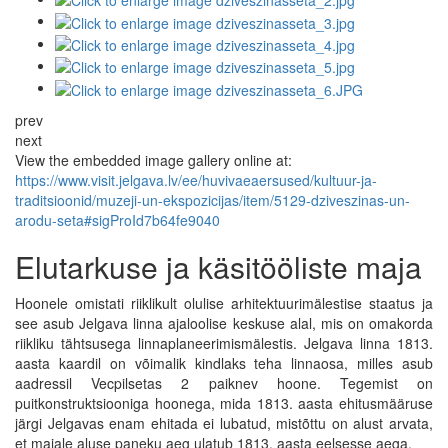
prev
next
View the embedded image gallery online at:
https://www.visit.jelgava.lv/ee/huvivaeaersused/kultuur-ja-
traditsioonid/muzeji-un-ekspozicijas/item/5129-dziveszinas-un-
arodu-seta#sigProId7b64fe9040
Elutarkuse ja käsitööliste maja
Hoonele omistati riiklikult olulise arhitektuurimälestise staatus ja
see asub Jelgava linna ajaloolise keskuse alal, mis on omakorda
riikliku tähtsusega linnaplaneerimismälestis. Jelgava linna 1813.
aasta kaardil on võimalik kindlaks teha linnaosa, milles asub
aadressil Vecpilsetas 2 paiknev hoone. Tegemist on
puitkonstruktsiooniga hoonega, mida 1813. aasta ehitusmääruse
järgi Jelgavas enam ehitada ei lubatud, mistõttu on alust arvata,
et majale aluse paneku aeg ulatub 1813. aasta eelsesse aega.