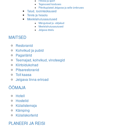
Fitness ja sport
Tegevused looduses
Piknikuplatsid Jelgavas ja selle ümbruses
Talud, tootmisüksused
Tervis ja heaolu
Meelelahutusasutused
Mängutoad ja -väljakud
Meelelahutusasutused
Jelgava ööelu
MAITSED
Restoranid
Kohvikud ja pubid
Pagariärid
Teemajad, kohvikud, vinoteegid
Kiirtoidukohad
Pitsarestoranid
Toit kaasa
Jelgava linna eriroad
ÖÖMAJA
Hotell
Hostelid
Külalistemaja
Kämping
Külaliskorterid
PLANEERI JA REISI