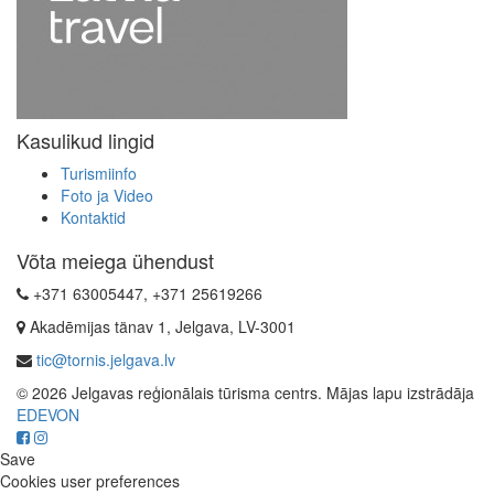
Kasulikud lingid
Turismiinfo
Foto ja Video
Kontaktid
Võta meiega ühendust
+371 63005447, +371 25619266
Akadēmijas tänav 1, Jelgava, LV-3001
tic@tornis.jelgava.lv
© 2026 Jelgavas reģionālais tūrisma centrs. Mājas lapu izstrādāja
EDEVON
Save
Cookies user preferences