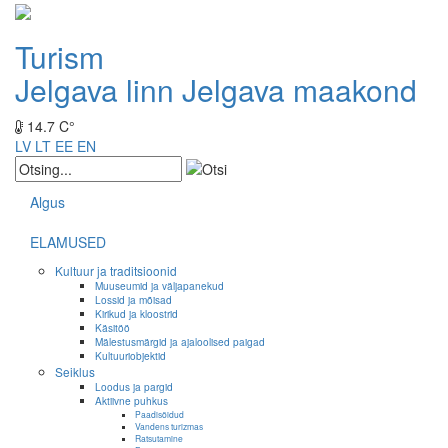
Turism
Jelgava linn
Jelgava maakond
14.7 C°
LV
LT
EE
EN
Algus
ELAMUSED
Kultuur ja traditsioonid
Muuseumid ja väljapanekud
Lossid ja mõisad
Kirikud ja kloostrid
Käsitöö
Mälestusmärgid ja ajaloolised paigad
Kultuuriobjektid
Seiklus
Loodus ja pargid
Aktiivne puhkus
Paadisõidud
Vandens turizmas
Ratsutamine