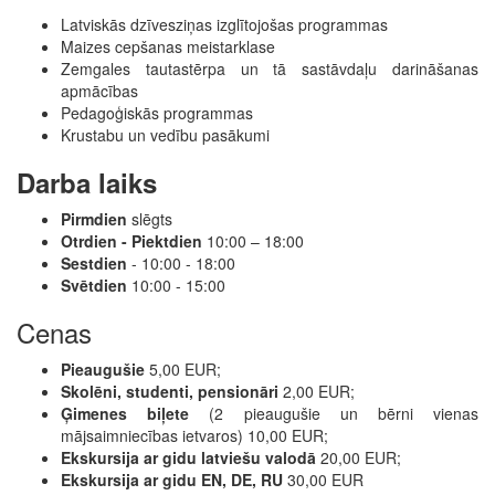
Latviskās dzīvesziņas izglītojošas programmas
Maizes cepšanas meistarklase
Zemgales tautastērpa un tā sastāvdaļu darināšanas
apmācības
Pedagoģiskās programmas
Krustabu un vedību pasākumi
Darba laiks
Pirmdien
slēgts
Otrdien - Piektdien
10:00 – 18:00
Sestdien
- 10:00 - 18:00
Svētdien
10:00 - 15:00
Cenas
Pieaugušie
5,00 EUR;
Skolēni, studenti, pensionāri
2,00 EUR;
Ģimenes biļete
(2 pieaugušie un bērni vienas
mājsaimniecības ietvaros) 10,00 EUR;
Ekskursija ar gidu latviešu valodā
20,00 EUR;
Ekskursija ar gidu EN, DE, RU
30,00 EUR