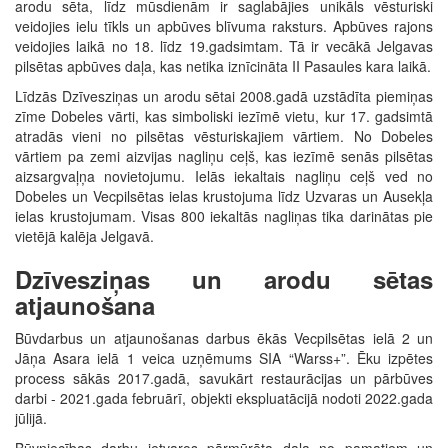
arodu sēta, līdz mūsdienām ir saglabājies unikāls vēsturiski
veidojies ielu tīkls un apbūves blīvuma raksturs. Apbūves rajons
veidojies laikā no 18. līdz 19.gadsimtam. Tā ir vecākā Jelgavas
pilsētas apbūves daļa, kas netika iznīcināta II Pasaules kara laikā.
Līdzās Dzīvesziņas un arodu sētai 2008.gadā uzstādīta piemiņas
zīme Dobeles vārti, kas simboliski iezīmē vietu, kur 17. gadsimtā
atradās vieni no pilsētas vēsturiskajiem vārtiem. No Dobeles
vārtiem pa zemi aizvijas nagliņu ceļš, kas iezīmē senās pilsētas
aizsargvaļņa novietojumu. Ielās iekaltais nagliņu ceļš ved no
Dobeles un Vecpilsētas ielas krustojuma līdz Uzvaras un Ausekļa
ielas krustojumam. Visas 800 iekaltās nagliņas tika darinātas pie
vietējā kalēja Jelgavā.
Dzīvesziņas un arodu sētas
atjaunošana
Būvdarbus un atjaunošanas darbus ēkās Vecpilsētas ielā 2 un
Jāņa Asara ielā 1 veica uzņēmums SIA “Warss+”. Ēku izpētes
process sākās 2017.gadā, savukārt restaurācijas un pārbūves
darbi - 2021.gada februārī, objekti ekspluatācijā nodoti 2022.gada
jūlijā.