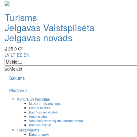
Tūrisms
Jelgavas Valstspilsēta
Jelgavas novads
25.0 C°
LV
LT
EE
EN
Sākums
Piedzīvot
Kultūra un tradīcijas
Muzeji un ekspozīcijas
Pilis un muižas
Baznīcas un klosteri
Amatniecība
Vēstures pieminekļi un piemiņas vietas
Kultūras objekti
Piedzīvojums
Daba un parki