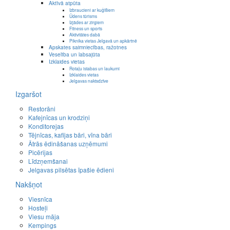
Aktīvā atpūta
Izbraucieni ar kuģīšiem
Ūdens tūrisms
Izjādes ar zirgiem
Fitness un sports
Aktivitātes dabā
Piknika vietas Jelgavā un apkārtnē
Apskates saimniecības, ražotnes
Veselība un labsajūta
Izklaides vietas
Rotaļu istabas un laukumi
Izklaides vietas
Jelgavas naktsdzīve
Izgaršot
Restorāni
Kafejnīcas un krodziņi
Konditorejas
Tējnīcas, kafijas bāri, vīna bāri
Ātrās ēdināšanas uzņēmumi
Picērijas
Līdzņemšanai
Jelgavas pilsētas īpašie ēdieni
Nakšņot
Viesnīca
Hosteļi
Viesu māja
Kempings