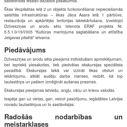
sabiedrības iesaisti dažādos pasākumos.
Ēkas Vecpilsētas ielā 2 un objekta funkcionēšanai nepieciešamās
saistītās infrastruktūras – ēkas Jāņa Asara ielā 1 pārbūve,
restaurācija un apkārtējās teritorijas labiekārtošana, izveidojot
Dzīvesziņas un arodu sētu īstenota ERAF projekta Nr.
5.5.1.0/19/I/005 "Kultūras mantojuma saglabāšana un attīstība
Jelgavas pilsētā" ietvaros.
Piedāvājums
Dzīvesziņas un arodu sēta pieejama individuālam apmeklējumam,
bet iepriekš piesakoties, tiek piedvātas ekskursijas speciālista
pavadībā. Ekskursijas laikā var izzināt ēkas vēsturi un
iekārtojumu, atklāt audēju darba nianses, redzēt, kā top
tautastērps un pašiem izmēģināt aušanas prasmes.
Ekskursijas pieejamas latviešu, angļu, vācu un krievu valodās.
Iespēja gan uz vietas, gan, veicot pasūtījumu, iegādāties Latvijas
novadu tautastērpus un to sastāvdaļas.
Radošās nodarbības un
meistarklases