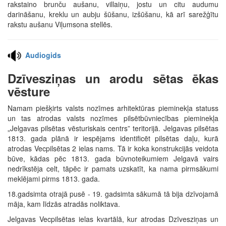
rakstaino brunču aušanu, villaiņu, jostu un citu audumu
darināšanu, kreklu un aubju šūšanu, izšūšanu, kā arī sarežģītu
rakstu aušanu Viļumsona stellēs.
Audiogids
Dzīvesziņas un arodu sētas ēkas
vēsture
Namam piešķirts valsts nozīmes arhitektūras pieminekļa statuss
un tas atrodas valsts nozīmes pilsētbūvniecības pieminekļa
„Jelgavas pilsētas vēsturiskais centrs” teritorijā. Jelgavas pilsētas
1813. gada plānā ir iespējams identificēt pilsētas daļu, kurā
atrodas Vecpilsētas 2 ielas nams. Tā ir koka konstrukcijās veidota
būve, kādas pēc 1813. gada būvnoteikumiem Jelgavā vairs
nedrīkstēja celt, tāpēc ir pamats uzskatīt, ka nama pirmsākumi
meklējami pirms 1813. gada.
18.gadsimta otrajā pusē - 19. gadsimta sākumā tā bija dzīvojamā
māja, kam līdzās atradās noliktava.
Jelgavas Vecpilsētas ielas kvartālā, kur atrodas Dzīvesziņas un