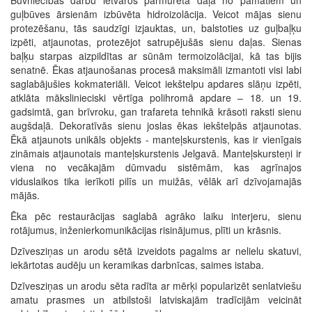
Būvniecības darbu ietvaros pārmūrēta daļa no pamatiem un
guļbūves ārsienām izbūvēta hidroizolācija. Veicot mājas sienu
protezēšanu, tās saudzīgi izjauktas, un, balstoties uz guļbaļķu
izpēti, atjaunotas, protezējot satrupējušās sienu daļas. Sienas
baļķu starpas aizpildītas ar sūnām termoizolācijai, kā tas bijis
senatnē. Ēkas atjaunošanas procesā maksimāli izmantoti visi labi
saglabājušies kokmateriāli. Veicot iekštelpu apdares slāņu izpēti,
atklāta mākslinieciski vērtīga polihromā apdare – 18. un 19.
gadsimtā, gan brīvroku, gan trafareta tehnikā krāsoti raksti sienu
augšdaļā. Dekoratīvās sienu joslas ēkas iekštelpās atjaunotas.
Ēkā atjaunots unikāls objekts - manteļskurstenis, kas ir vienīgais
zināmais atjaunotais manteļskurstenis Jelgavā. Manteļskursteņi ir
viena no vecākajām dūmvadu sistēmām, kas agrīnajos
viduslaikos tika ierīkoti pilīs un muižās, vēlāk arī dzīvojamajās
mājās.
Ēka pēc restaurācijas saglabā agrāko laiku interjeru, sienu
rotājumus, inženierkomunikācijas risinājumus, plīti un krāsnis.
Dzīvesziņas un arodu sētā izveidots pagalms ar nelielu skatuvi,
iekārtotas audēju un keramikas darbnīcas, saimes istaba.
Dzīvesziņas un arodu sēta radīta ar mērķi popularizēt senlatviešu
amatu prasmes un atbilstoši latviskajām tradīcijām veicināt