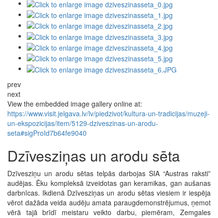
prev
next
View the embedded image gallery online at:
https://www.visit.jelgava.lv/lv/piedzivot/kultura-un-tradicijas/muzeji-
un-ekspozicijas/item/5129-dziveszinas-un-arodu-
seta#sigProId7b64fe9040
Dzīvesziņas un arodu sēta
Dzīvesziņu un arodu sētas telpās darbojas SIA “Austras raksti”
audējas. Ēku kompleksā izveidotas gan keramikas, gan aušanas
darbnīcas. Ikdienā Dzīvesziņas un arodu sētas viesiem ir iespēja
vērot dažāda veida audēju amata paraugdemonstrējumus, ņemot
vērā tajā brīdī meistaru veikto darbu, piemēram, Zemgales