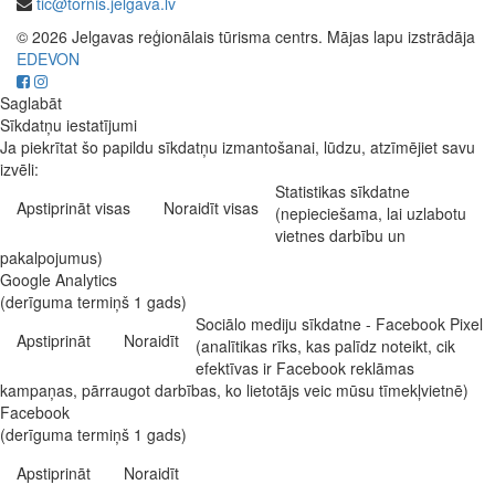
tic@tornis.jelgava.lv
© 2026 Jelgavas reģionālais tūrisma centrs. Mājas lapu izstrādāja
EDEVON
Saglabāt
Sīkdatņu iestatījumi
Ja piekrītat šo papildu sīkdatņu izmantošanai, lūdzu, atzīmējiet savu
izvēli:
Statistikas sīkdatne
Apstiprināt visas
Noraidīt visas
(nepieciešama, lai uzlabotu
vietnes darbību un
pakalpojumus)
Google Analytics
(derīguma termiņš 1 gads)
Sociālo mediju sīkdatne - Facebook Pixel
Apstiprināt
Noraidīt
(analītikas rīks, kas palīdz noteikt, cik
efektīvas ir Facebook reklāmas
kampaņas, pārraugot darbības, ko lietotājs veic mūsu tīmekļvietnē)
Facebook
(derīguma termiņš 1 gads)
Apstiprināt
Noraidīt