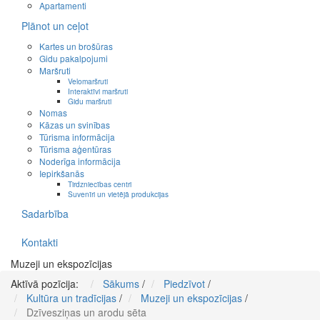
Apartamenti
Plānot un ceļot
Kartes un brošūras
Gidu pakalpojumi
Maršruti
Velomaršruti
Interaktīvi maršruti
Gidu maršruti
Nomas
Kāzas un svinības
Tūrisma informācija
Tūrisma aģentūras
Noderīga informācija
Iepirkšanās
Tirdzniecības centri
Suvenīri un vietējā produkcijas
Sadarbība
Kontakti
Muzeji un ekspozīcijas
Aktīvā pozīcija:
Sākums
/
Piedzīvot
/
Kultūra un tradīcijas
/
Muzeji un ekspozīcijas
/
Dzīvesziņas un arodu sēta