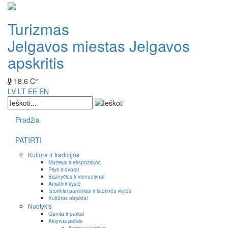
Turizmas
Jelgavos miestas
Jelgavos
apskritis
18.6 C°
LV
LT
EE
EN
Pradžia
PATIRTI
Kultūra ir tradicijos
Muziejai ir ekspozicijos
Pilys ir dvarai
Bažnyčios ir vienuolynai
Amatininkystė
Istoriniai paminklai ir istorinės vietos
Kultūros objektai
Nuotykis
Gamta ir parkai
Aktyvus poilsis
Išvykos su laiveliais