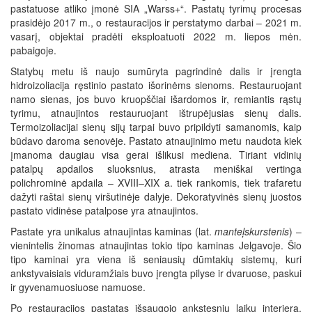
pastatuose atliko įmonė SIA „Warss+“. Pastatų tyrimų procesas
prasidėjo 2017 m., o restauracijos ir perstatymo darbai – 2021 m.
vasarį, objektai pradėti eksploatuoti 2022 m. liepos mėn.
pabaigoje.
Statybų metu iš naujo sumūryta pagrindinė dalis ir įrengta
hidroizoliacija ręstinio pastato išorinėms sienoms. Restauruojant
namo sienas, jos buvo kruopščiai išardomos ir, remiantis rąstų
tyrimu, atnaujintos restauruojant ištrupėjusias sienų dalis.
Termoizoliacijai sienų sijų tarpai buvo pripildyti samanomis, kaip
būdavo daroma senovėje. Pastato atnaujinimo metu naudota kiek
įmanoma daugiau visa gerai išlikusi mediena. Tiriant vidinių
patalpų apdailos sluoksnius, atrasta meniškai vertinga
polichrominė apdaila – XVIII–XIX a. tiek rankomis, tiek trafaretu
dažyti raštai sienų viršutinėje dalyje. Dekoratyvinės sienų juostos
pastato vidinėse patalpose yra atnaujintos.
Pastate yra unikalus atnaujintas kaminas (lat.
manteļskurstenis
) –
vienintelis žinomas atnaujintas tokio tipo kaminas Jelgavoje. Šio
tipo kaminai yra viena iš seniausių dūmtakių sistemų, kuri
ankstyvaisiais viduramžiais buvo įrengta pilyse ir dvaruose, paskui
ir gyvenamuosiuose namuose.
Po restauracijos pastatas išsaugojo ankstesnių laikų interjerą,