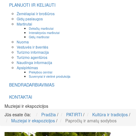
PLANUOTI IR KELIAUTI
Žemėlapiai ir brošiūros
Gidų paslaugos
Maršrutai
Dviračių maršrutai
Interaktyvūs maršrutai
Gidų maršrutai
Nuoma
Vestuvės ir šventės
Turizmo informacija
Turizmo agentūros
Naudinga informacija
Apsipirkimas
Prekybos centrai
Suvenyrai ir vietinė produkcija
BENDRADARBIAVIMAS
KONTAKTAI
Muziejai ir ekspozicijos
Jūs esate čia:
Pradžia
/
PATIRTI
/
Kultūra ir tradicijos
/
Muziejai ir ekspozicijos
/
Papročių ir amatų sodybos