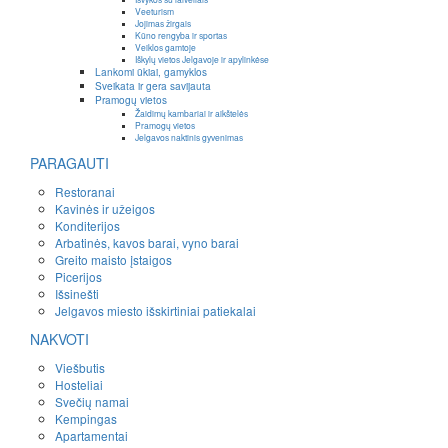
Veeturism
Jojimas žirgais
Kūno rengyba ir sportas
Veiklos gamtoje
Iškylų vietos Jelgavoje ir apylinkėse
Lankomi ūkiai, gamyklos
Sveikata ir gera savijauta
Pramogų vietos
Žaidimų kambariai ir aikštelės
Pramogų vietos
Jelgavos naktinis gyvenimas
PARAGAUTI
Restoranai
Kavinės ir užeigos
Konditerijos
Arbatinės, kavos barai, vyno barai
Greito maisto įstaigos
Picerijos
Išsinešti
Jelgavos miesto išskirtiniai patiekalai
NAKVOTI
Viešbutis
Hosteliai
Svečių namai
Kempingas
Apartamentai