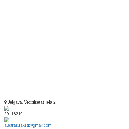
Jelgava, Vecpilsētas iela 2
29116210
austras.raksti@gmail.com