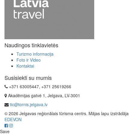
Naudingos tinklavietės
Turizmo informacija
Foto ir Video
Kontaktai
Susisiekti su mumis
+371 63005447, +371 25619266
Akadēmijas gatvė 1, Jelgava, LV-3001
tic@tornis.jelgava.lv
© 2026 Jelgavas reģionālais tūrisma centrs. Mājas lapu izstrādāja
EDEVON
Save