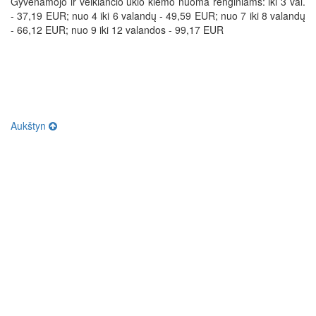
Gyvenamojo ir veikiančio ūkio kiemo nuoma renginiams: iki 3 val.
- 37,19 EUR;
nuo 4 iki 6 valandų - 49,59 EUR;
nuo 7 iki 8 valandų
- 66,12 EUR;
nuo 9 iki 12 valandos - 99,17 EUR
Aukštyn