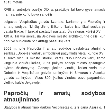
1813 metais.
XVIII a. antrojoje pusėje–XIX a. pradžioje tai buvo gyvenamasis
namas, prie kurio buvo sandėlis.
Jelgavos Vecpilsētas gatvės kvartale, kuriame yra Papročių ir
amatų sodyba, iki šių dienų išliko unikalus istoriškai susidaręs
gatvių tinklas ir tankiai pastatyti pastatai. Šis rajonas kūrėsi XVIII–
XIX a. Tai yra seniausia Jelgavos miesto architektūrinė dalis, kuri
nebuvo suniokota per Antrąjį pasaulinį karą.
2008 m. prie Papročių ir amatų sodybos pastatytas atminimo
ženklas „Dobelės vartai“, simboliškai pažymintis vietą, kurioje XVII
a. buvo vieni iš miesto istorinių vartų. Nuo Dobelės vartų žeme
vingiuoja vinučių kelias, kuris pažymi senojo miesto apsauginio
pylimo išsidėstymą. Gatvėje įkaltas vinučių kelias veda nuo
Dobeles ir Vecpilsētas gatvės sankryžos iki Uzvaras ir Ausekļa
gatvės sankryžos. Visos 800 įkaltos vinutės buvo pagamintos
vietinio kalvio Jelgavoje.
Papročių ir amatų sodybos
atnaujinimas
Statybos ir atnaujinimo darbus Vecpilsētas g. 2 ir Jāņa Asara g. 1