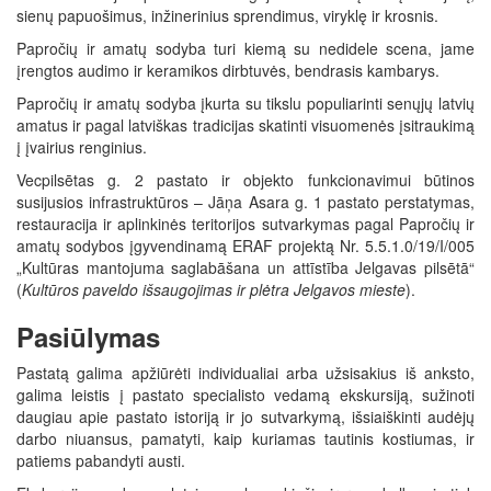
sienų papuošimus, inžinerinius sprendimus, viryklę ir krosnis.
Papročių ir amatų sodyba turi kiemą su nedidele scena, jame
įrengtos audimo ir keramikos dirbtuvės, bendrasis kambarys.
Papročių ir amatų sodyba įkurta su tikslu populiarinti senųjų latvių
amatus ir pagal latviškas tradicijas skatinti visuomenės įsitraukimą
į įvairius renginius.
Vecpilsētas g. 2 pastato ir objekto funkcionavimui būtinos
susijusios infrastruktūros – Jāņa Asara g. 1 pastato perstatymas,
restauracija ir aplinkinės teritorijos sutvarkymas pagal Papročių ir
amatų sodybos įgyvendinamą ERAF projektą Nr. 5.5.1.0/19/I/005
„Kultūras mantojuma saglabāšana un attīstība Jelgavas pilsētā“
(
Kultūros paveldo išsaugojimas ir plėtra Jelgavos mieste
).
Pasiūlymas
Pastatą galima apžiūrėti individualiai arba užsisakius iš anksto,
galima leistis į pastato specialisto vedamą ekskursiją, sužinoti
daugiau apie pastato istoriją ir jo sutvarkymą, išsiaiškinti audėjų
darbo niuansus, pamatyti, kaip kuriamas tautinis kostiumas, ir
patiems pabandyti austi.