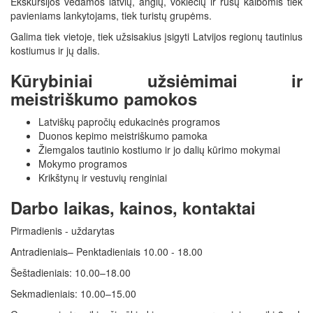
Ekskursijos vedamos latvių, anglų, vokiečių ir rusų kalbomis tiek
pavieniams lankytojams, tiek turistų grupėms.
Galima tiek vietoje, tiek užsisakius įsigyti Latvijos regionų tautinius
kostiumus ir jų dalis.
Kūrybiniai užsiėmimai ir
meistriškumo pamokos
Latviškų papročių edukacinės programos
Duonos kepimo meistriškumo pamoka
Žiemgalos tautinio kostiumo ir jo dalių kūrimo mokymai
Mokymo programos
Krikštynų ir vestuvių renginiai
Darbo laikas, kainos, kontaktai
Pirmadienis - uždarytas
Antradieniais– Penktadieniais 10.00 - 18.00
Šeštadieniais: 10.00–18.00
Sekmadieniais: 10.00–15.00