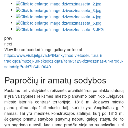
prev
next
View the embedded image gallery online at:
https://www.visit.jelgava.lv/lt/lankytinos-vietos/kultura-ir-
tradicijos/muzeji-un-ekspozicijas/item/5129-dziveszinas-un-arodu-
seta#sigProId7b64fe9040
Papročių ir amatų sodybos
Pastatas turi valstybinės reikšmės architektūros paminklo statusą
ir yra valstybinės reikšmės miesto planavimo paminklo „Jelgavos
miesto istorinis centras“ teritorijoje. 1813 m. Jelgavos miesto
plane galima atpažinti miesto dalį, kurioje yra Vecpilsētas g. 2
namas. Tai yra medinės konstrukcijos statinys, kurį po 1813 m.
Jelgavoje priimtų statybos įstatymų nebūtų galėję statyti, dėl to
yra pagrindo manyti, kad namo pradžia siejama su anksčiau nei