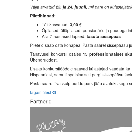
Välja arvatud
23. ja 24. juunil
, mil park on külastajatel
Piletihinnad:
Täiskasvanud:
3,00 €
Õpilased, üliõpilased, pensionärid ja puudega i
Alla 7-aastased lapsed:
tasuta sissepääs
Pileteid saab osta kohapeal Pasta saarel sissepääsu j
Tänavusel konkursil osales
15 professionaalset skul
Ühendriikidest.
Lisaks konkursitöödele saavad külastajad vaadata ka
Hispaaniast, samuti spetsiaalselt pargi sissepääsu jao
Pasta saare liivaskulptuuride park jääb avatuks kogu s
tagasi ülest
Partnerid