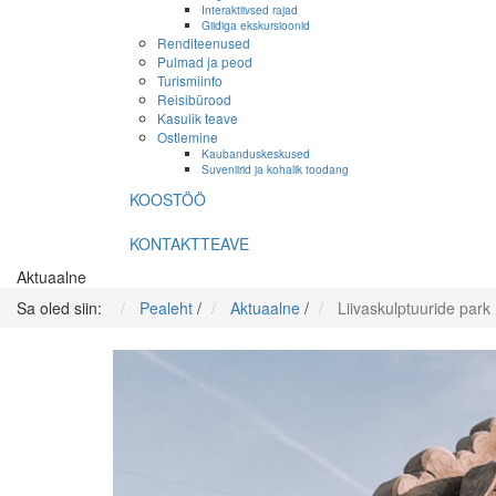
Interaktiivsed rajad
Giidiga ekskursioonid
Renditeenused
Pulmad ja peod
Turismiinfo
Reisibürood
Kasulik teave
Ostlemine
Kaubanduskeskused
Suveniirid ja kohalik toodang
KOOSTÖÖ
KONTAKTTEAVE
Aktuaalne
Sa oled siin:
Pealeht
/
Aktuaalne
/
Liivaskulptuuride park