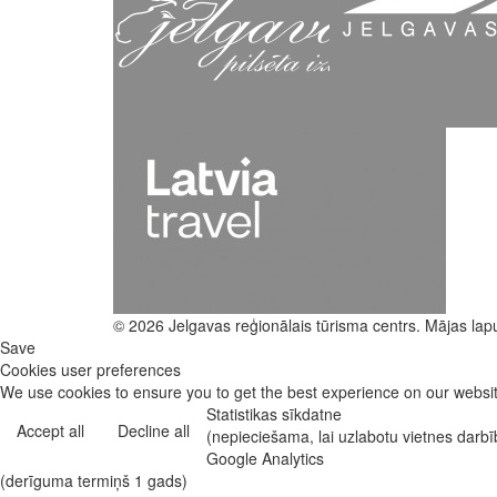
© 2026 Jelgavas reģionālais tūrisma centrs. Mājas lap
Save
Cookies user preferences
We use cookies to ensure you to get the best experience on our website
Statistikas sīkdatne
Accept all
Decline all
(nepieciešama, lai uzlabotu vietnes darb
Google Analytics
(derīguma termiņš 1 gads)