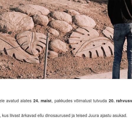
tele avatud alates
24. maist
, pakkudes võimalust tutvuda
20. rahvusv
kus liivast ärkavad ellu dinosaurused ja teised Juura ajastu asukad.