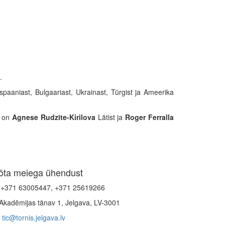
.
spaaniast, Bulgaariast, Ukrainast, Türgist ja Ameerika
d on
Agnese Rudzīte-Kirilova
Lätist ja
Roger Ferralla
õta meiega ühendust
+371 63005447, +371 25619266
Akadēmijas tänav 1, Jelgava, LV-3001
tic@tornis.jelgava.lv