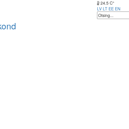
24.5 C°
LV
LT
EE
EN
kond