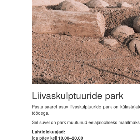
Liivaskulptuuride park
Pasta saarel asuv liivaskulptuuride park on külastaja
töödega.
Sel suvel on park muutunud eelajalooliseks maailmaks, 
Lahtiolekuajad:
Iga päev kell
10.00–20.00