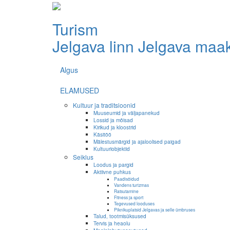
Turism
Jelgava linn
Jelgava maa
Algus
ELAMUSED
Kultuur ja traditsioonid
Muuseumid ja väljapanekud
Lossid ja mõisad
Kirikud ja kloostrid
Käsitöö
Mälestusmärgid ja ajaloolised paigad
Kultuuriobjektid
Seiklus
Loodus ja pargid
Aktiivne puhkus
Paadisõidud
Vandens turizmas
Ratsutamine
Fitness ja sport
Tegevused looduses
Piknikuplatsid Jelgavas ja selle ümbruses
Talud, tootmisüksused
Tervis ja heaolu