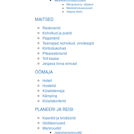
Meelelahutusasutused
Mängutoad ja -väljakud
Meelelahutusasutused
Jelgava ööelu
MAITSED
Restoranid
Kohvikud ja pubid
Pagariärid
Teemajad, kohvikud, vinoteegid
Kiirtoidukohad
Pitsarestoranid
Toit kaasa
Jelgava linna eriroad
ÖÖMAJA
Hotell
Hostelid
Külalistemaja
Kämping
Külaliskorterid
PLANEERI JA REISI
Kaardid ja brošüürid
Giiditeenused
Marsruudid
Jalgrattamarsruudid