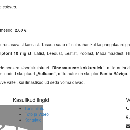
e suletud.
nimesed:
2,00 €
uures asuvast kassast. Tasuda saab nii sularahas kui ka pangakaardiga
ptorit 10 riigist
: Lätist, Leedust, Eestist, Poolast, Madalmaadest, Hi
 demonstratsiooniskulptuuri
„Dinosauruste kokkutulek“
, mille autori
ks loodud skulptuuri
„Vulkaan“
, mille autor on skulptor
Sanita Rāviņa
.
uve vältel, kui ilmastikuolud seda võimaldavad.
Kasulikud lingid
V
Turismiinfo
Foto ja Video
Kontaktid