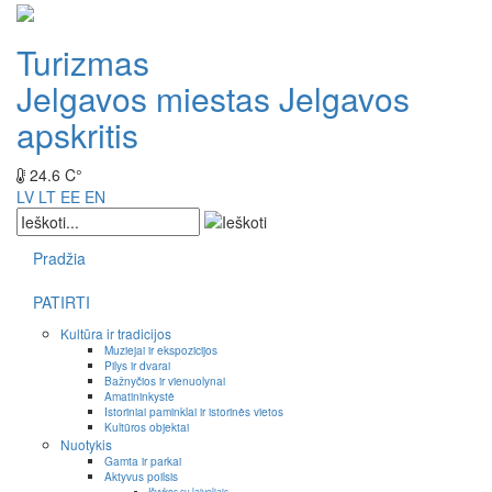
Turizmas
Jelgavos miestas
Jelgavos
apskritis
24.6 C°
LV
LT
EE
EN
Pradžia
PATIRTI
Kultūra ir tradicijos
Muziejai ir ekspozicijos
Pilys ir dvarai
Bažnyčios ir vienuolynai
Amatininkystė
Istoriniai paminklai ir istorinės vietos
Kultūros objektai
Nuotykis
Gamta ir parkai
Aktyvus poilsis
Išvykos su laiveliais