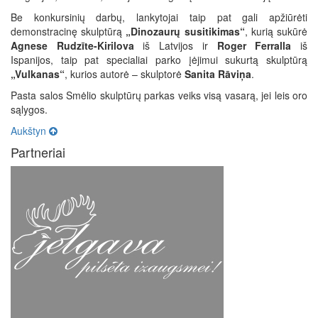
Be konkursinių darbų, lankytojai taip pat gali apžiūrėti
demonstracinę skulptūrą
„Dinozaurų susitikimas“
, kurią sukūrė
Agnese Rudzīte-Kirilova
iš Latvijos ir
Roger Ferralla
iš
Ispanijos, taip pat specialiai parko įėjimui sukurtą skulptūrą
„Vulkanas“
, kurios autorė – skulptorė
Sanita Rāviņa
.
Pasta salos Smėlio skulptūrų parkas veiks visą vasarą, jei leis oro
sąlygos.
Aukštyn
Partneriai