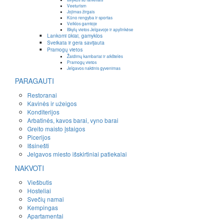
Veeturism
Jojimas žirgais
Kūno rengyba ir sportas
Veiklos gamtoje
Iškylų vietos Jelgavoje ir apylinkėse
Lankomi ūkiai, gamyklos
Sveikata ir gera savijauta
Pramogų vietos
Žaidimų kambariai ir aikštelės
Pramogų vietos
Jelgavos naktinis gyvenimas
PARAGAUTI
Restoranai
Kavinės ir užeigos
Konditerijos
Arbatinės, kavos barai, vyno barai
Greito maisto įstaigos
Picerijos
Išsinešti
Jelgavos miesto išskirtiniai patiekalai
NAKVOTI
Viešbutis
Hosteliai
Svečių namai
Kempingas
Apartamentai