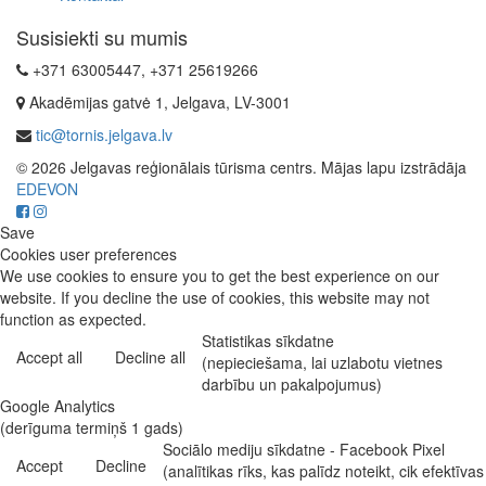
Susisiekti su mumis
+371 63005447, +371 25619266
Akadēmijas gatvė 1, Jelgava, LV-3001
tic@tornis.jelgava.lv
© 2026 Jelgavas reģionālais tūrisma centrs. Mājas lapu izstrādāja
EDEVON
Save
Cookies user preferences
We use cookies to ensure you to get the best experience on our
website. If you decline the use of cookies, this website may not
function as expected.
Statistikas sīkdatne
Accept all
Decline all
(nepieciešama, lai uzlabotu vietnes
darbību un pakalpojumus)
Google Analytics
(derīguma termiņš 1 gads)
Sociālo mediju sīkdatne - Facebook Pixel
Accept
Decline
(analītikas rīks, kas palīdz noteikt, cik efektīvas