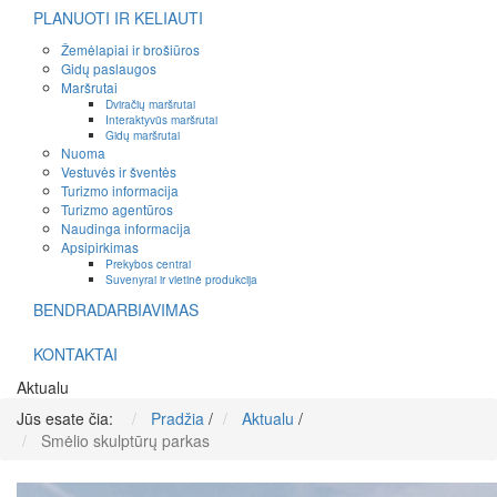
PLANUOTI IR KELIAUTI
Žemėlapiai ir brošiūros
Gidų paslaugos
Maršrutai
Dviračių maršrutai
Interaktyvūs maršrutai
Gidų maršrutai
Nuoma
Vestuvės ir šventės
Turizmo informacija
Turizmo agentūros
Naudinga informacija
Apsipirkimas
Prekybos centrai
Suvenyrai ir vietinė produkcija
BENDRADARBIAVIMAS
KONTAKTAI
Aktualu
Jūs esate čia:
Pradžia
/
Aktualu
/
Smėlio skulptūrų parkas