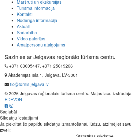
Maršruti un ekskursijas
Tūrisma informācija
Kontakti
Noderīga informācija
Aktuāli
Sadarbība
Video galerijas
Amatpersonu atalgojums
Sazinies ar Jelgavas reģionālo tūrisma centru
+371 63005447, +371 25619266
Akadēmijas iela 1, Jelgava, LV-3001
tic@tornis.jelgava.lv
© 2026 Jelgavas reģionālais tūrisma centrs. Mājas lapu izstrādāja
EDEVON
Saglabāt
Sīkdatņu iestatījumi
Ja piekrītat šo papildu sīkdatņu izmantošanai, lūdzu, atzīmējiet savu
izvēli:
Statistikas sīkdatne