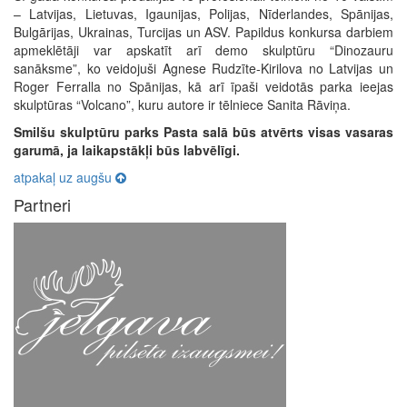
– Latvijas, Lietuvas, Igaunijas, Polijas, Nīderlandes, Spānijas,
Bulgārijas, Ukrainas, Turcijas un ASV. Papildus konkursa darbiem
apmeklētāji var apskatīt arī demo skulptūru “Dinozauru
sanāksme”, ko veidojuši Agnese Rudzīte-Kirilova no Latvijas un
Roger Ferralla no Spānijas, kā arī īpaši veidotās parka ieejas
skulptūras “Volcano”, kuru autore ir tēlniece Sanita Rāviņa.
Smilšu skulptūru parks Pasta salā būs atvērts visas vasaras
garumā, ja laikapstākļi būs labvēlīgi.
atpakaļ uz augšu
Partneri