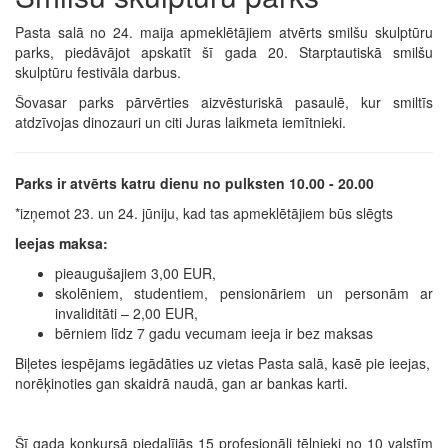
Pasta salā no 24. maija apmeklētājiem atvērts smilšu skulptūru
parks, piedāvājot apskatīt šī gada 20. Starptautiskā smilšu
skulptūru festivāla darbus.
Šovasar parks pārvērties aizvēsturiskā pasaulē, kur smiltīs
atdzīvojas dinozauri un citi Juras laikmeta iemītnieki.
Parks ir atvērts katru dienu no pulksten 10.00 - 20.00
*izņemot 23. un 24. jūniju, kad tas apmeklētājiem būs slēgts
Ieejas maksa:
pieaugušajiem 3,00 EUR,
skolēniem, studentiem, pensionāriem un personām ar
invaliditāti – 2,00 EUR,
bērniem līdz 7 gadu vecumam ieeja ir bez maksas
Biļetes iespējams iegādāties uz vietas Pasta salā, kasē pie ieejas,
norēķinoties gan skaidrā naudā, gan ar bankas karti.
Šī gada konkursā piedalījās 15 profesionāli tēlnieki no 10 valstīm