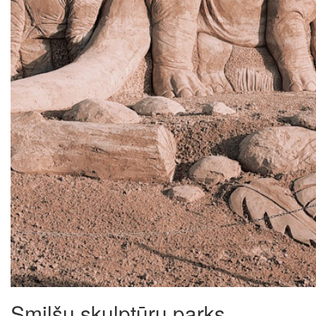
Smilšu skulptūru parks