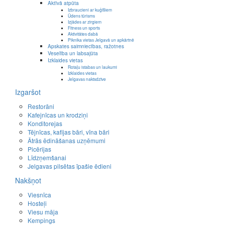
Aktīvā atpūta
Izbraucieni ar kuģīšiem
Ūdens tūrisms
Izjādes ar zirgiem
Fitness un sports
Aktivitātes dabā
Piknika vietas Jelgavā un apkārtnē
Apskates saimniecības, ražotnes
Veselība un labsajūta
Izklaides vietas
Rotaļu istabas un laukumi
Izklaides vietas
Jelgavas naktsdzīve
Izgaršot
Restorāni
Kafejnīcas un krodziņi
Konditorejas
Tējnīcas, kafijas bāri, vīna bāri
Ātrās ēdināšanas uzņēmumi
Picērijas
Līdzņemšanai
Jelgavas pilsētas īpašie ēdieni
Nakšņot
Viesnīca
Hosteļi
Viesu māja
Kempings