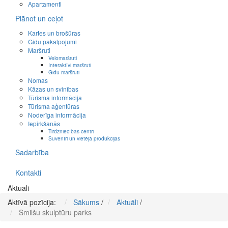
Apartamenti
Plānot un ceļot
Kartes un brošūras
Gidu pakalpojumi
Maršruti
Velomaršruti
Interaktīvi maršruti
Gidu maršruti
Nomas
Kāzas un svinības
Tūrisma informācija
Tūrisma aģentūras
Noderīga informācija
Iepirkšanās
Tirdzniecības centri
Suvenīri un vietējā produkcijas
Sadarbība
Kontakti
Aktuāli
Aktīvā pozīcija:
Sākums
/
Aktuāli
/
Smilšu skulptūru parks