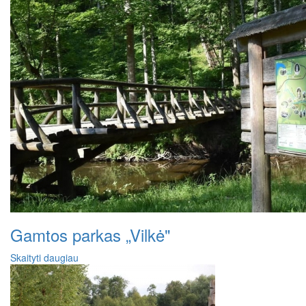
Gamtos parkas „Vilkė"
Skaityti daugiau