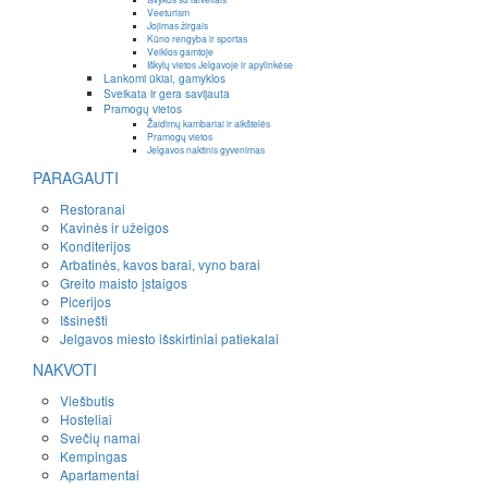
Veeturism
Jojimas žirgais
Kūno rengyba ir sportas
Veiklos gamtoje
Iškylų vietos Jelgavoje ir apylinkėse
Lankomi ūkiai, gamyklos
Sveikata ir gera savijauta
Pramogų vietos
Žaidimų kambariai ir aikštelės
Pramogų vietos
Jelgavos naktinis gyvenimas
PARAGAUTI
Restoranai
Kavinės ir užeigos
Konditerijos
Arbatinės, kavos barai, vyno barai
Greito maisto įstaigos
Picerijos
Išsinešti
Jelgavos miesto išskirtiniai patiekalai
NAKVOTI
Viešbutis
Hosteliai
Svečių namai
Kempingas
Apartamentai