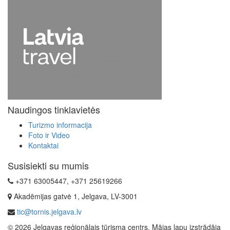
Naudingos tinklavietės
Turizmo informacija
Foto ir Video
Kontaktai
Susisiekti su mumis
+371 63005447, +371 25619266
Akadēmijas gatvė 1, Jelgava, LV-3001
tic@tornis.jelgava.lv
© 2026 Jelgavas reģionālais tūrisma centrs. Mājas lapu izstrādāja