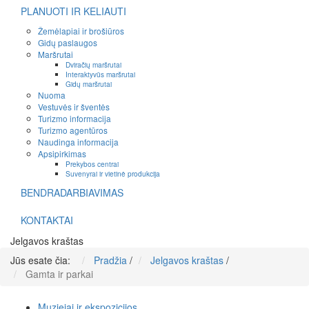
PLANUOTI IR KELIAUTI
Žemėlapiai ir brošiūros
Gidų paslaugos
Maršrutai
Dviračių maršrutai
Interaktyvūs maršrutai
Gidų maršrutai
Nuoma
Vestuvės ir šventės
Turizmo informacija
Turizmo agentūros
Naudinga informacija
Apsipirkimas
Prekybos centrai
Suvenyrai ir vietinė produkcija
BENDRADARBIAVIMAS
KONTAKTAI
Jelgavos kraštas
Jūs esate čia:
Pradžia
/
Jelgavos kraštas
/
Gamta ir parkai
Muziejai ir ekspozicijos