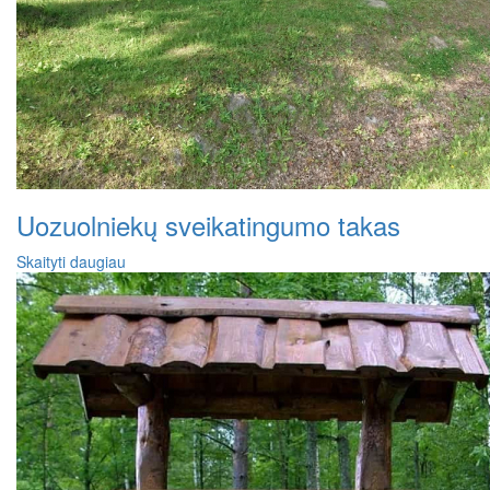
Uozuolniekų sveikatingumo takas
Skaityti daugiau