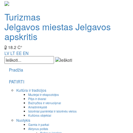
Turizmas
Jelgavos miestas
Jelgavos
apskritis
18.2 C°
LV
LT
EE
EN
Pradžia
PATIRTI
Kultūra ir tradicijos
Muziejai ir ekspozicijos
Pilys ir dvarai
Bažnyčios ir vienuolynai
Amatininkystė
Istoriniai paminklai ir istorinės vietos
Kultūros objektai
Nuotykis
Gamta ir parkai
Aktyvus poilsis
Išvykos su laiveliais