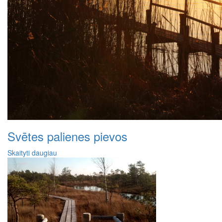
Svētes palienes pievos
Skaityti daugiau