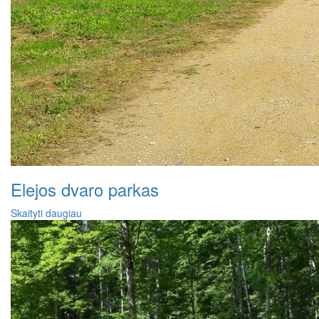
Elejos dvaro parkas
Skaityti daugiau