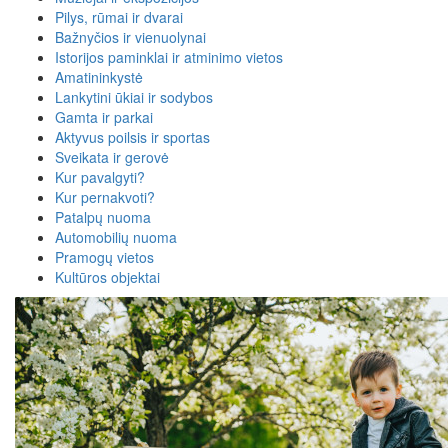
Pilys, rūmai ir dvarai
Bažnyčios ir vienuolynai
Istorijos paminklai ir atminimo vietos
Amatininkystė
Lankytini ūkiai ir sodybos
Gamta ir parkai
Aktyvus poilsis ir sportas
Sveikata ir gerovė
Kur pavalgyti?
Kur pernakvoti?
Patalpų nuoma
Automobilių nuoma
Pramogų vietos
Kultūros objektai