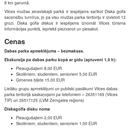
8 km garumā.
Vilces muižas ainaviskajā parkā ir iespējams sarīkot Diska golfa
sacensību turnīrus, jo pa visu muižas parka teritoriju ir izvietoti 12
grozi. Diska golfa diskus ir iespējams iznomāt Vilces tūrisma
informācijas punktā, iepriekš piezvanot un piesakot.
Cenas
Dabas parka apmeklējums – bezmaksas.
Ekskursija pa dabas parku kopā ar gidu (aptuveni 1,5 h):
Pieaugušajiem 8,00 EUR
Skolēniem, studentiem, senioriem 5,00 EUR
Ģimenes biļete 15,00 EUR
Lielāku grupu apmeklējumi un publiski pasākumi Vilces dabas
parka teritorijā saskaņojami pa telefoniem
–
26351169 (Vilces
TIP) un 26517125 (LVM Zemgales reģions)
Diskagolfa disku noma
Pieaugušajiem 2,00 EUR
Skolēniem, studentiem, senioriem 1,00 EUR