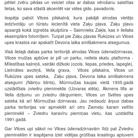
pētiet zvēru pēdas un veiciet citas ar dabas vērošanu saistītas
lietas, ko sava stāstā akcentēt var vides gids- pavadonis.
Iespēja pabūt Vilces pilskalnā, kura pakājē atrodas vietējo
iedzīvotāju un tūristu iecienītā vieta Zaķu pļava. Zaķu pļavu
apsargā kokā izgrebta skulptūra – Saimnieks Zaķis, kas ir lielisks
eksemplārs fotomīļiem. Turpat pie Zaķu pļavas Rukūzes un Vilces
upes krastos var apskatīt Devona laika smilšakmens atsegumus.
Visā lielajā dabas parka teritorijā atrodas Vilces ūdensdzirnavas,
Vilces muižas apbūve ar pili un parku, neliela skatu platforma -
Mīlestības kalniņš, vairāki dižkoki (ozols, liepas, priedes, lapegle),
Lielmātes avotiņš, Vella grava, Vilces pilskalns, Vilces un
Rukūzes upes sateka, Zaķu pļava, Devona laika smilšakmens
atsegumi (Nāriņu klints), Mūrmuižas kaujas vietā 1935.gadā
uzstādītais zviedru piemineklis (Uzvaras stēla), Akmens tilts ar
Vella dziļumu un zviedru dārgumiem, Vilces un Svētes upes
sateka kā arī Mūrmuižas dzirnavas. Jau nedaudz ārpus dabas
parka teritorijas var apmeklēt arī otro Ziemeļu karam veltīto
pieminekli – Zviedru karavīru piemiņas vietu, kas uzstādīta
1991.gadā.
Gar Vilces upi sākot no Vilces ūdensdzirnavām līdz pat Zviedru
piemineklim ir iespējams iziet vidējas grūtības krastingu aptuveni