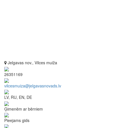
Jelgavas nov., Vilces muiža
26351169
vilcesmuiza@jelgavasnovads.lv
LV, RU, EN, DE
Ģimenēm ar bērniem
Pieejams gids