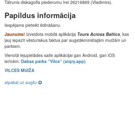
Tālrunis diskagolfa piederumu īrei 26216869 (Vladimirs).
Papildus informācija
Iespējams pieteikt ēdināšanu.
Jaunums!
Izveidota mobilā aplikācija
Tours Across Baltics
, kas
ļauj iepazīt vēsturiskus faktus par augstākminētajām muižām un
parkiem.
Vienotā lejupielādes saite aplikācijai gan Android, gan iOS
ierīcēm:
Dabas parks “Vilce” (stqry.app)
VILCES MUIŽA
atpakaļ uz augšu