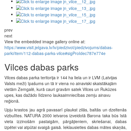
prev
next
View the embedded image gallery online at:
https://www.visit.jelgava.lv/lv/piedzivot/piedzivojums/dabas-
parki/item/112-dabas-parks-vilce#sigProIdec787e774e
Vilces dabas parks
Vilces dabas parka teritorija ir 144 ha liela un ir LVM (Latvijas
Valsts meži) īpašums un tā ir viena no ainaviski skaistākajām
vietām Zemgalē, kurā cauri gravām satek Vilces un Rukūzes
upes, kas dažādo līdzeno lauksaimniecības zemju ainavu
reģionā.
Upju krastos jau agrā pavasarī plaukst zilās, baltās un dzeltenās
vizbulītes. NATURA 2000 ietvaros izveidotā Barona taka būs īstā
vieta izzinošām pastaigām, pārgājieniem, skriešanai, dabas
izpētei vai atpūtai svaigā gaisā. Ieklausieties dabas mātes skaņās,