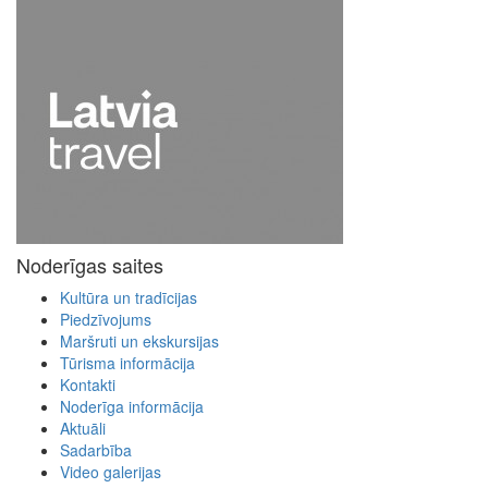
Noderīgas saites
Kultūra un tradīcijas
Piedzīvojums
Maršruti un ekskursijas
Tūrisma informācija
Kontakti
Noderīga informācija
Aktuāli
Sadarbība
Video galerijas