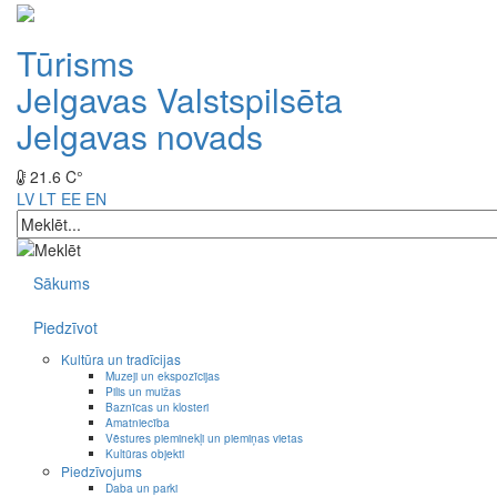
Tūrisms
Jelgavas Valstspilsēta
Jelgavas novads
21.6 C°
LV
LT
EE
EN
Sākums
Piedzīvot
Kultūra un tradīcijas
Muzeji un ekspozīcijas
Pilis un muižas
Baznīcas un klosteri
Amatniecība
Vēstures pieminekļi un piemiņas vietas
Kultūras objekti
Piedzīvojums
Daba un parki