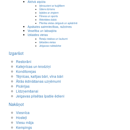
Aktīvā atpūta
Izbraucieni ar kuģīšiem
Ūdens tūrisms
Izjādes ar zirgiem
Fitness un sports
Aktivitātes dabā
Piknika vietas Jelgavā un apkārtnē
Apskates saimniecības, ražotnes
Veselība un labsajūta
Izklaides vietas
Rotaļu istabas un laukumi
Izklaides vietas
Jelgavas naktsdzīve
Izgaršot
Restorāni
Kafejnīcas un krodziņi
Konditorejas
Tējnīcas, kafijas bāri, vīna bāri
Ātrās ēdināšanas uzņēmumi
Picērijas
Līdzņemšanai
Jelgavas pilsētas īpašie ēdieni
Nakšņot
Viesnīca
Hosteļi
Viesu māja
Kempings