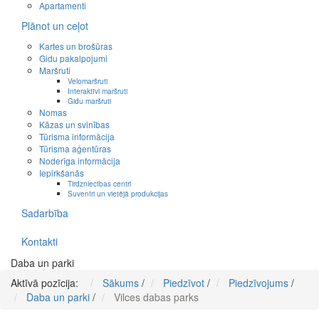
Apartamenti
Plānot un ceļot
Kartes un brošūras
Gidu pakalpojumi
Maršruti
Velomaršruti
Interaktīvi maršruti
Gidu maršruti
Nomas
Kāzas un svinības
Tūrisma informācija
Tūrisma aģentūras
Noderīga informācija
Iepirkšanās
Tirdzniecības centri
Suvenīri un vietējā produkcijas
Sadarbība
Kontakti
Daba un parki
Aktīvā pozīcija:
Sākums
/
Piedzīvot
/
Piedzīvojums
/
Daba un parki
/
Vilces dabas parks