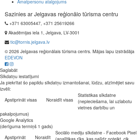
Amatpersonu atalgojums
Sazinies ar Jelgavas reģionālo tūrisma centru
+371 63005447, +371 25619266
Akadēmijas iela 1, Jelgava, LV-3001
tic@tornis.jelgava.lv
© 2026 Jelgavas reģionālais tūrisma centrs. Mājas lapu izstrādāja
EDEVON
Saglabāt
Sīkdatņu iestatījumi
Ja piekrītat šo papildu sīkdatņu izmantošanai, lūdzu, atzīmējiet savu
izvēli:
Statistikas sīkdatne
Apstiprināt visas
Noraidīt visas
(nepieciešama, lai uzlabotu
vietnes darbību un
pakalpojumus)
Google Analytics
(derīguma termiņš 1 gads)
Sociālo mediju sīkdatne - Facebook Pixel
Apstiprināt
Noraidīt
(analītikas rīks, kas palīdz noteikt, cik