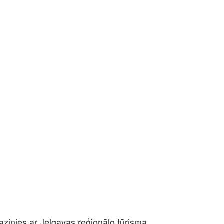
azinies ar Jelgavas reģionālo tūrisma