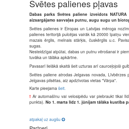
Svētes palienes pļavas
Dabas parks Svētes paliene izveidots NATURA 2
aizsargājamo savvaļas putnu, augu sugu un bioto
Svētes palienes ir Eiropas un Latvijas mēroga nozīm
palienes teritorijā pulcējas vairāk kā 20000 īpatņu vie
mazais ērglis, melnais stārķis, čuskērglis u.c. Pav
sugas.
Nesteidzīgai atpūtai, dabas un putnu vērošanai ir pie
tuvāka un tālāka apkārtne.
Pavasarī lielākā skaitā šeit uzturas arī caurceļojoši gulb
Svētes paliene atrodas Jelgavas novada, Līvbērzes 
Jelgavas pilsētas, aiz apdzīvotas vietas "Vārpa".
Karte pieejama
šeit.
!
Ar automašīnu vai velosipēdu var piebraukt tikai lī
punkta).
No 1. marta līdz 1. jūnijam tālāka kustība p
atpakaļ uz augšu
Partneri