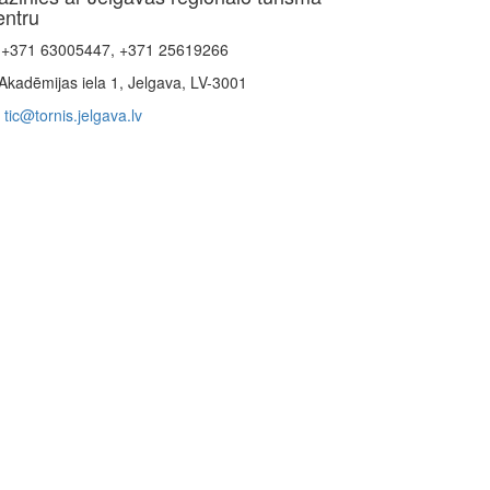
entru
+371 63005447, +371 25619266
Akadēmijas iela 1, Jelgava, LV-3001
tic@tornis.jelgava.lv