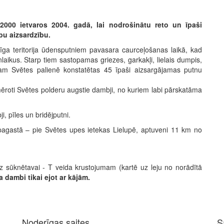
000 ietvaros 2004. gadā, lai nodrošinātu reto un īpaši
pu aizsardzību.
īga teritorija ūdensputniem pavasara caurceļošanas laikā, kad
nlaikus. Starp tiem sastopamas griezes, garkakļi, lielais dumpis,
isam Svētes palienē konstatētas 45 īpaši aizsargājamas putnu
mēroti Svētes polderu augstie dambji, no kuriem labi pārskatāma
ji, pīles un bridējputni.
pagastā – pie Svētes upes ietekas Lielupē, aptuveni 11 km no
dz sūknētavai - T veida krustojumam (kartē uz leju no norādītā
a dambi tikai ejot ar kājām
.
Noderīgas saites
S