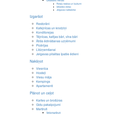
Izklaides vietas
Rotaļu istabas un laukumi
Izklaides vietas
Jelgavas naktsdzīve
Izgaršot
Restorāni
Kafejnīcas un krodziņi
Konditorejas
Tējnīcas, kafijas bāri, vīna bāri
Ātrās ēdināšanas uzņēmumi
Picērijas
Līdzņemšanai
Jelgavas pilsētas īpašie ēdieni
Nakšņot
Viesnīca
Hosteļi
Viesu māja
Kempings
Apartamenti
Plānot un ceļot
Kartes un brošūras
Gidu pakalpojumi
Maršruti
Velomaršruti