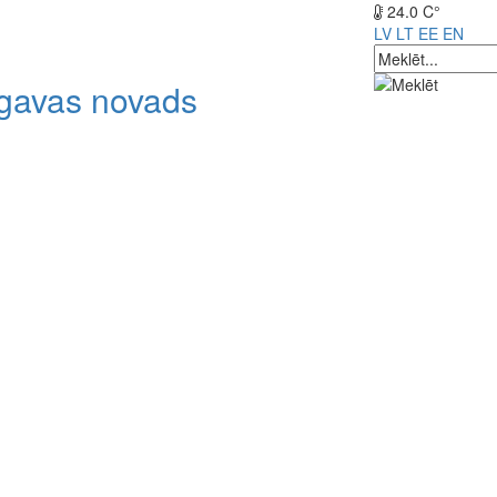
24.0 C°
LV
LT
EE
EN
lgavas novads