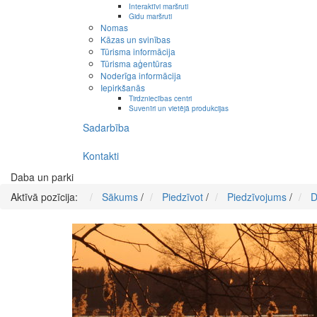
Interaktīvi maršruti
Gidu maršruti
Nomas
Kāzas un svinības
Tūrisma informācija
Tūrisma aģentūras
Noderīga informācija
Iepirkšanās
Tirdzniecības centri
Suvenīri un vietējā produkcijas
Sadarbība
Kontakti
Daba un parki
Aktīvā pozīcija:
Sākums
/
Piedzīvot
/
Piedzīvojums
/
D