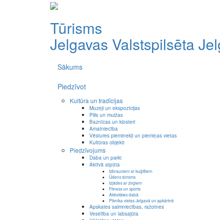
Tūrisms
Jelgavas Valstspilsēta
Je
Sākums
Piedzīvot
Kultūra un tradīcijas
Muzeji un ekspozīcijas
Pilis un muižas
Baznīcas un klosteri
Amatniecība
Vēstures pieminekļi un piemiņas vietas
Kultūras objekti
Piedzīvojums
Daba un parki
Aktīvā atpūta
Izbraucieni ar kuģīšiem
Ūdens tūrisms
Izjādes ar zirgiem
Fitness un sports
Aktivitātes dabā
Piknika vietas Jelgavā un apkārtnē
Apskates saimniecības, ražotnes
Veselība un labsajūta