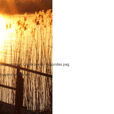
Jelgavas nov., Līvbērzes un Valgundes pag.
imenēm ar bērniem