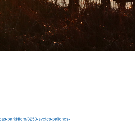
dabas-parki/item/3253-svetes-palienes-