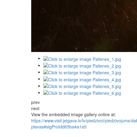
prev
next
View the embedded image gallery online at:
https://www.visit.jelgava.lv/lv/piedzivot/piedzivojums/
plavas#sigProIdd65ba4a1a5