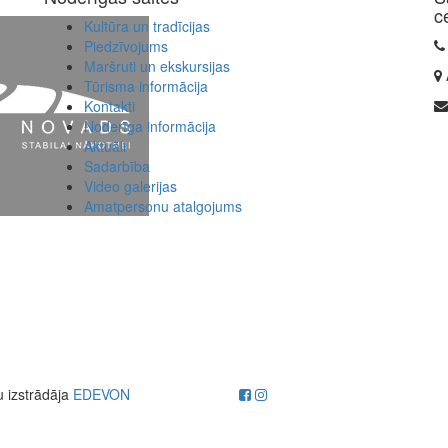
c
Kultūra un tradīcijas
Piedzīvojums
Maršruti un ekskursijas
Tūrisma informācija
Kontakti
Noderīga informācija
Aktuāli
Sadarbība
Video galerijas
Amatpersonu atalgojums
u izstrādāja
EDEVON