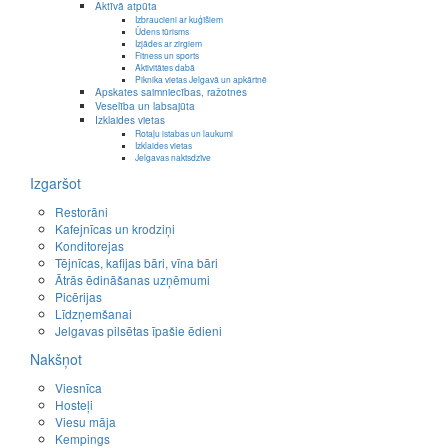
Aktīvā atpūta
Izbraucieni ar kuģīšiem
Ūdens tūrisms
Izjādes ar zirgiem
Fitness un sports
Aktivitātes dabā
Piknika vietas Jelgavā un apkārtnē
Apskates saimniecības, ražotnes
Veselība un labsajūta
Izklaides vietas
Rotaļu istabas un laukumi
Izklaides vietas
Jelgavas naktsdzīve
Izgaršot
Restorāni
Kafejnīcas un krodziņi
Konditorejas
Tējnīcas, kafijas bāri, vīna bāri
Ātrās ēdināšanas uzņēmumi
Picērijas
Līdzņemšanai
Jelgavas pilsētas īpašie ēdieni
Nakšņot
Viesnīca
Hosteļi
Viesu māja
Kempings