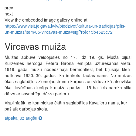
prev
next
View the embedded image gallery online at:
https://www.visit.jelgava.lv/lv/piedzivot/kultura-un-tradicijas/pilis-
un-muizas/item/85-vircavas-muiza#sigProId15b4525c72
Vircavas muiža
Muižas apbūve veidojusies no 17. līdz 19. gs. Muiža bijusi
Kurzemes hercoga Pētera Bīrona iemīļota uzturēšanās vieta.
1919. gadā muižu nodedzināja bermontieši, bet bijušajā klētī-
noliktavā 1920.-30. gados tika ierīkots Tautas nams. No muižas
ēkas saglabājies ziemeļaustrumu korpuss un virtuve kā atsevišķa
ēka. Ievērības cienīgs ir muižas parks – 15 ha liels baroka stila
dārzs ar savdabīgu dārza parteru.
Vispilnīgāk no kompleksa ēkām saglabājies Kavalieru nams, kur
pašlaik darbojas skola.
atpakaļ uz augšu