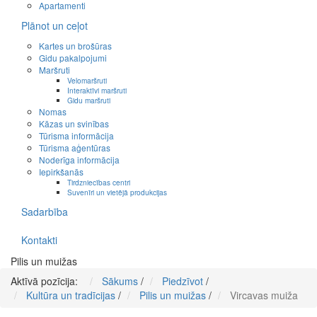
Apartamenti
Plānot un ceļot
Kartes un brošūras
Gidu pakalpojumi
Maršruti
Velomaršruti
Interaktīvi maršruti
Gidu maršruti
Nomas
Kāzas un svinības
Tūrisma informācija
Tūrisma aģentūras
Noderīga informācija
Iepirkšanās
Tirdzniecības centri
Suvenīri un vietējā produkcijas
Sadarbība
Kontakti
Pilis un muižas
Aktīvā pozīcija:
Sākums
/
Piedzīvot
/
Kultūra un tradīcijas
/
Pilis un muižas
/
Vircavas muiža