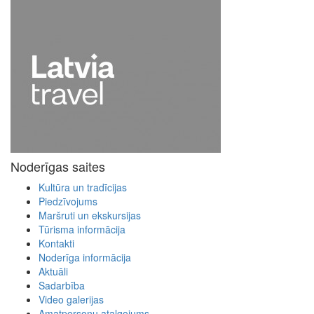
Noderīgas saites
Kultūra un tradīcijas
Piedzīvojums
Maršruti un ekskursijas
Tūrisma informācija
Kontakti
Noderīga informācija
Aktuāli
Sadarbība
Video galerijas
Amatpersonu atalgojums