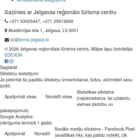
Sazinies ar Jelgavas reģionālo tūrisma centru
+371 63005447, +371 25619266
Akadēmijas iela 1, Jelgava, LV-3001
tic@tornis.jelgava.lv
© 2026 Jelgavas reģionālais tūrisma centrs. Mājas lapu izstrādāja
EDEVON
Saglabāt
Sīkdatņu iestatījumi
Ja piekrītat šo papildu sīkdatņu izmantošanai, lūdzu, atzīmējiet savu
izvēli:
Statistikas sīkdatne
Apstiprināt visas
Noraidīt visas
(nepieciešama, lai uzlabotu
vietnes darbību un
pakalpojumus)
Google Analytics
(derīguma termiņš 1 gads)
Sociālo mediju sīkdatne - Facebook Pixel
Apstiprināt
Noraidīt
(analītikas rīks, kas palīdz noteikt, cik