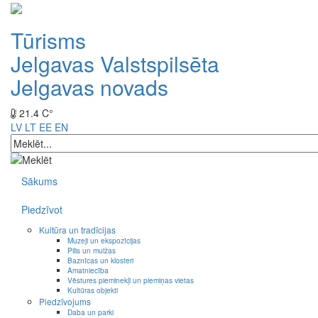
Tūrisms
Jelgavas Valstspilsēta
Jelgavas novads
21.4 C°
LV
LT
EE
EN
Sākums
Piedzīvot
Kultūra un tradīcijas
Muzeji un ekspozīcijas
Pilis un muižas
Baznīcas un klosteri
Amatniecība
Vēstures pieminekļi un piemiņas vietas
Kultūras objekti
Piedzīvojums
Daba un parki