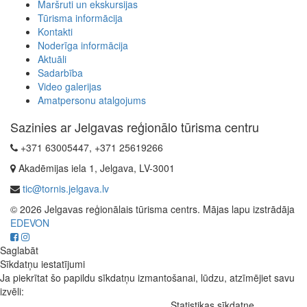
Maršruti un ekskursijas
Tūrisma informācija
Kontakti
Noderīga informācija
Aktuāli
Sadarbība
Video galerijas
Amatpersonu atalgojums
Sazinies ar Jelgavas reģionālo tūrisma centru
+371 63005447, +371 25619266
Akadēmijas iela 1, Jelgava, LV-3001
tic@tornis.jelgava.lv
© 2026 Jelgavas reģionālais tūrisma centrs. Mājas lapu izstrādāja
EDEVON
Saglabāt
Sīkdatņu iestatījumi
Ja piekrītat šo papildu sīkdatņu izmantošanai, lūdzu, atzīmējiet savu
izvēli:
Statistikas sīkdatne