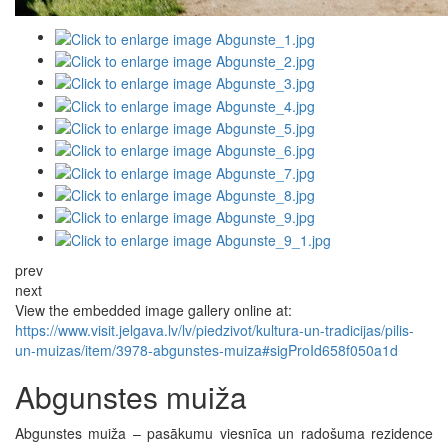
prev
next
View the embedded image gallery online at:
https://www.visit.jelgava.lv/lv/piedzivot/kultura-un-tradicijas/pilis-
un-muizas/item/3978-abgunstes-muiza#sigProId658f050a1d
Abgunstes muiža
Abgunstes muiža – pasākumu viesnīca un radošuma rezidence