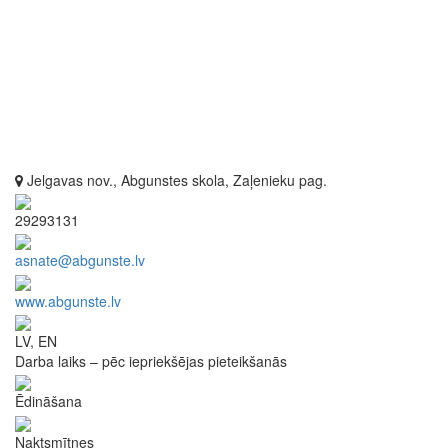
Jelgavas nov., Abgunstes skola, Zaļenieku pag.
29293131
asnate@abgunste.lv
www.abgunste.lv
LV, EN
Darba laiks – pēc iepriekšējas pieteikšanās
Ēdināšana
Naktsmītnes