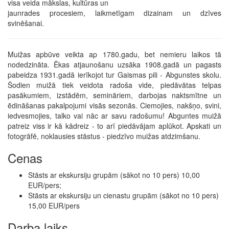
visa veida mākslas, kultūras un
jaunrades procesiem, laikmetīgam dizainam un dzīves
svinēšanai.
Muižas apbūve veikta ap 1780.gadu, bet nemieru laikos tā
nodedzināta. Ēkas atjaunošanu uzsāka 1908.gadā un pagasts
pabeidza 1931.gadā ierīkojot tur Gaismas pili - Abgunstes skolu.
Šodien muižā tiek veidota radoša vide, piedāvātas telpas
pasākumiem, izstādēm, semināriem, darbojas naktsmītne un
ēdināšanas pakalpojumi visās sezonās. Ciemojies, nakšņo, svini,
iedvesmojies, talko vai nāc ar savu radošumu! Abguntes muižā
patreiz viss ir kā kādreiz - to arī piedāvājam aplūkot. Apskati un
fotogrāfē, noklausies stāstus - piedzīvo muižas atdzimšanu.
Cenas
Stāsts ar ekskursiju grupām (sākot no 10 pers) 10,00
EUR/pers;
Stāsts ar ekskursiju un cienastu grupām (sākot no 10 pers)
15,00 EUR/pers
Darba laiks