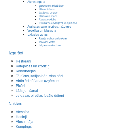
Aktīvā atpūta
Izbraucieni ar kuģīšiem
Ūdens tūrisms
Izjādes ar zirgiem
Fitness un sports
Aktivitātes dabā
Piknika vietas Jelgavā un apkārtnē
Apskates saimniecības, ražotnes
Veselība un labsajūta
Izklaides vietas
Rotaļu istabas un laukumi
Izklaides vietas
Jelgavas naktsdzīve
Izgaršot
Restorāni
Kafejnīcas un krodziņi
Konditorejas
Tējnīcas, kafijas bāri, vīna bāri
Ātrās ēdināšanas uzņēmumi
Picērijas
Līdzņemšanai
Jelgavas pilsētas īpašie ēdieni
Nakšņot
Viesnīca
Hosteļi
Viesu māja
Kempings