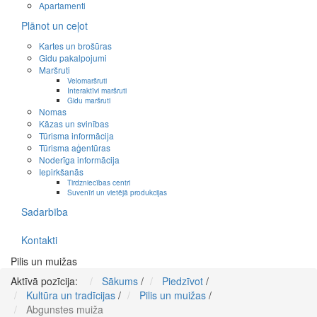
Apartamenti
Plānot un ceļot
Kartes un brošūras
Gidu pakalpojumi
Maršruti
Velomaršruti
Interaktīvi maršruti
Gidu maršruti
Nomas
Kāzas un svinības
Tūrisma informācija
Tūrisma aģentūras
Noderīga informācija
Iepirkšanās
Tirdzniecības centri
Suvenīri un vietējā produkcijas
Sadarbība
Kontakti
Pilis un muižas
Aktīvā pozīcija:
Sākums
/
Piedzīvot
/
Kultūra un tradīcijas
/
Pilis un muižas
/
Abgunstes muiža