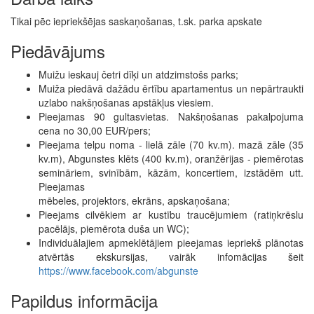
Tikai pēc iepriekšējas saskaņošanas, t.sk. parka apskate
Piedāvājums
Muižu ieskauj četri dīķi un atdzimstošs parks;
Muiža piedāvā dažādu ērtību apartamentus un nepārtraukti
uzlabo nakšņošanas apstākļus viesiem.
Pieejamas 90 gultasvietas. Nakšņošanas pakalpojuma
cena no 30,00 EUR/pers;
Pieejama telpu noma - lielā zāle (70 kv.m). mazā zāle (35
kv.m), Abgunstes klēts (400 kv.m), oranžērijas - piemērotas
semināriem, svinībām, kāzām, koncertiem, izstādēm utt.
Pieejamas
mēbeles, projektors, ekrāns, apskaņošana;
Pieejams cilvēkiem ar kustību traucējumiem (ratiņkrēslu
pacēlājs, piemērota duša un WC);
Individuālajiem apmeklētājiem pieejamas iepriekš plānotas
atvērtās ekskursijas, vairāk infomācijas šeit
https://www.facebook.com/abgunste
Papildus informācija