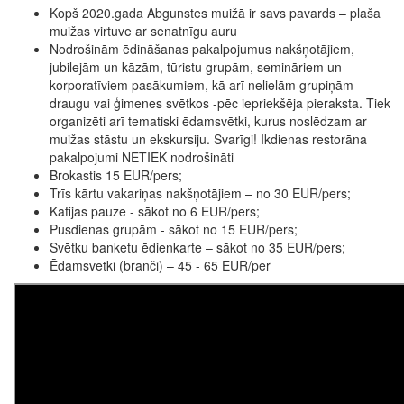
Kopš 2020.gada Abgunstes muižā ir savs pavards – plaša
muižas virtuve ar senatnīgu auru
Nodrošinām ēdināšanas pakalpojumus nakšņotājiem,
jubilejām un kāzām, tūristu grupām, semināriem un
korporatīviem pasākumiem, kā arī nelielām grupiņām -
draugu vai ģimenes svētkos -pēc iepriekšēja pieraksta. Tiek
organizēti arī tematiski ēdamsvētki, kurus noslēdzam ar
muižas stāstu un ekskursiju. Svarīgi! Ikdienas restorāna
pakalpojumi NETIEK nodrošināti
Brokastis 15 EUR/pers;
Trīs kārtu vakariņas nakšņotājiem – no 30 EUR/pers;
Kafijas pauze - sākot no 6 EUR/pers;
Pusdienas grupām - sākot no 15 EUR/pers;
Svētku banketu ēdienkarte – sākot no 35 EUR/pers;
Ēdamsvētki (branči) – 45 - 65 EUR/per