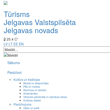
Tūrisms
Jelgavas Valstspilsēta
Jelgavas novads
25.4 C°
LV
LT
EE
EN
Sākums
Piedzīvot
Kultūra un tradīcijas
Muzeji un ekspozīcijas
Pilis un muižas
Baznīcas un klosteri
Amatniecība
Vēstures pieminekļi un piemiņas vietas
Kultūras objekti
Piedzīvojums
Daba un parki