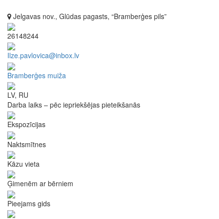
Jelgavas nov., Glūdas pagasts, “Bramberģes pils”
26148244
Ilze.pavlovica@inbox.lv
Bramberģes muiža
LV, RU
Darba laiks – pēc iepriekšējas pieteikšanās
Ekspozīcijas
Naktsmītnes
Kāzu vieta
Ģimenēm ar bērniem
Pieejams gids