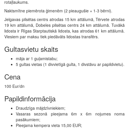
rotaļlaukums.
Naktsmītne piemērota ģimenēm (2 pieaugušie + 1-3 bērni).
Jelgavas pilsētas centrs atrodas 15 km attālumā, Tērvete atrodas
19 km attālumā, Dobeles pilsētas centrs 24 km attālumā. Tuvākā
lidosta ir Rīgas Starptautiskā lidosta, kas atrodas 61 km attālumā.
Viesiem par maksu tiek piedāvāts lidostas transfērs.
Gultasvietu skaits
māja ar 1 guļamistabu;
5 gultas vietas (1 divvietīgā gulta, 1 divstāvu ar papildvietu).
Cena
100 Eur/dn
Papildinformācija
Draudzīga mājdzīvniekiem;
Vasaras sezonā pieejama 6m x 6m nojumes noma
pasākumiem;
Pieejama kempera vieta 15,00 EUR;