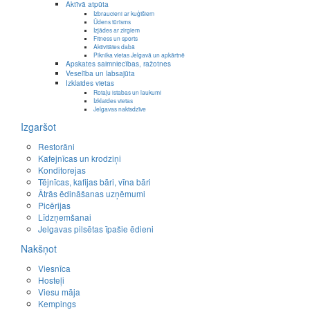
Aktīvā atpūta
Izbraucieni ar kuģīšiem
Ūdens tūrisms
Izjādes ar zirgiem
Fitness un sports
Aktivitātes dabā
Piknika vietas Jelgavā un apkārtnē
Apskates saimniecības, ražotnes
Veselība un labsajūta
Izklaides vietas
Rotaļu istabas un laukumi
Izklaides vietas
Jelgavas naktsdzīve
Izgaršot
Restorāni
Kafejnīcas un krodziņi
Konditorejas
Tējnīcas, kafijas bāri, vīna bāri
Ātrās ēdināšanas uzņēmumi
Picērijas
Līdzņemšanai
Jelgavas pilsētas īpašie ēdieni
Nakšņot
Viesnīca
Hosteļi
Viesu māja
Kempings