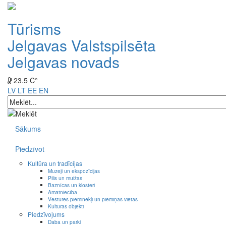
Tūrisms
Jelgavas Valstspilsēta
Jelgavas novads
23.5 C°
LV
LT
EE
EN
Sākums
Piedzīvot
Kultūra un tradīcijas
Muzeji un ekspozīcijas
Pilis un muižas
Baznīcas un klosteri
Amatniecība
Vēstures pieminekļi un piemiņas vietas
Kultūras objekti
Piedzīvojums
Daba un parki