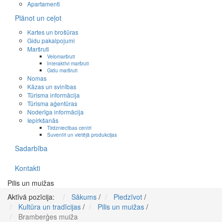
Apartamenti
Plānot un ceļot
Kartes un brošūras
Gidu pakalpojumi
Maršruti
Velomaršruti
Interaktīvi maršruti
Gidu maršruti
Nomas
Kāzas un svinības
Tūrisma informācija
Tūrisma aģentūras
Noderīga informācija
Iepirkšanās
Tirdzniecības centri
Suvenīri un vietējā produkcijas
Sadarbība
Kontakti
Pilis un muižas
Aktīvā pozīcija:
Sākums
/
Piedzīvot
/
Kultūra un tradīcijas
/
Pilis un muižas
/
Bramberģes muiža