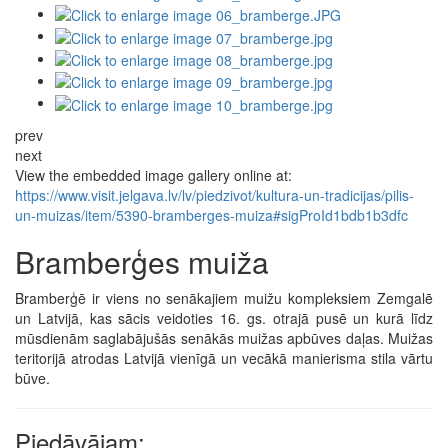
prev
next
View the embedded image gallery online at:
https://www.visit.jelgava.lv/lv/piedzivot/kultura-un-tradicijas/pilis-
un-muizas/item/5390-bramberges-muiza#sigProId1bdb1b3dfc
Bramberģes muiža
Bramberģē ir viens no senākajiem muižu kompleksiem Zemgalē
un Latvijā, kas sācis veidoties 16. gs. otrajā pusē un kurā līdz
mūsdienām saglabājušās senākās muižas apbūves daļas. Muižas
teritorijā atrodas Latvijā vienīgā un vecākā manierisma stila vārtu
būve.
Piedāvājam: