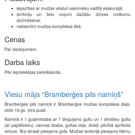
iepazīties ar muižas vēsturi saimnieku vadītā ekskursijā;
teritoriju un lielu nojumi dažādu dzīves notikumu
atzīmēšanai;
naktsmītni muižas kompleksa ēkā.
Cenas
Par ziedojumiem.
Darba laiks
Pēc iepriekšējas pieteikšanās.
Viesu māja “Bramberģes pils namiņš”
Bramberģes pils namiņš ir Bramberģes muižas komplaksa daļa,
celts 19.gs. otra pusē.
Namiņā ir 1 guļamistaba ar 1 divguļamo gultu un 1 divstāvu gulta
(ar papildvietu), vannas istaba, gultas veļa, dvieļi, pilnībā aprīkota
virtuve. Āra terasē pieejams grils. Muižas teritorijā pieejams bērnu