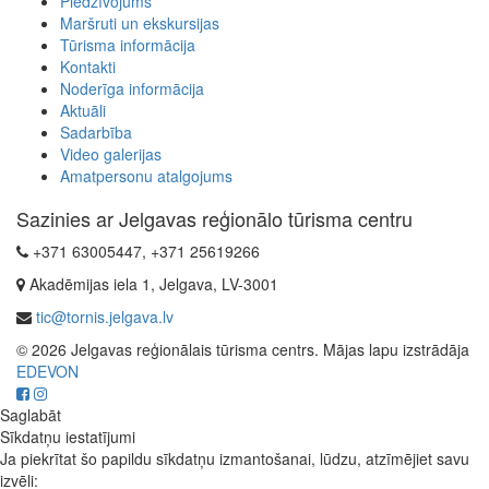
Piedzīvojums
Maršruti un ekskursijas
Tūrisma informācija
Kontakti
Noderīga informācija
Aktuāli
Sadarbība
Video galerijas
Amatpersonu atalgojums
Sazinies ar Jelgavas reģionālo tūrisma centru
+371 63005447, +371 25619266
Akadēmijas iela 1, Jelgava, LV-3001
tic@tornis.jelgava.lv
© 2026 Jelgavas reģionālais tūrisma centrs. Mājas lapu izstrādāja
EDEVON
Saglabāt
Sīkdatņu iestatījumi
Ja piekrītat šo papildu sīkdatņu izmantošanai, lūdzu, atzīmējiet savu
izvēli: