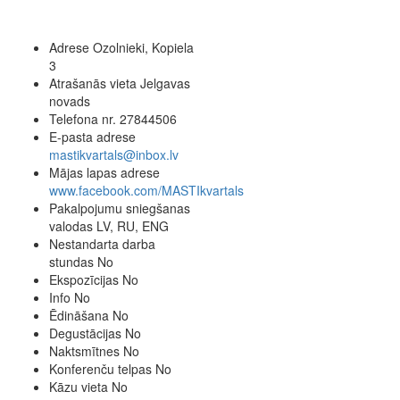
Adrese
Ozolnieki, Kopiela
3
Atrašanās vieta
Jelgavas
novads
Telefona nr.
27844506
E-pasta adrese
mastikvartals@inbox.lv
Mājas lapas adrese
www.facebook.com/MASTIkvartals
Pakalpojumu sniegšanas
valodas
LV, RU, ENG
Nestandarta darba
stundas
No
Ekspozīcijas
No
Info
No
Ēdināšana
No
Degustācijas
No
Naktsmītnes
No
Konferenču telpas
No
Kāzu vieta
No