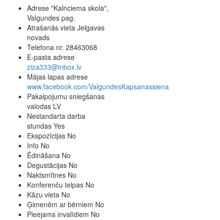
Adrese
"Kalnciema skola",
Valgundes pag.
Atrašanās vieta
Jelgavas
novads
Telefona nr.
28463068
E-pasta adrese
ziza333@inbox.lv
Mājas lapas adrese
www.facebook.com/ValgundesKapsanassiena
Pakalpojumu sniegšanas
valodas
LV
Nestandarta darba
stundas
Yes
Ekspozīcijas
No
Info
No
Ēdināšana
No
Degustācijas
No
Naktsmītnes
No
Konferenču telpas
No
Kāzu vieta
No
Ģimenēm ar bērniem
No
Pieejams invalīdiem
No