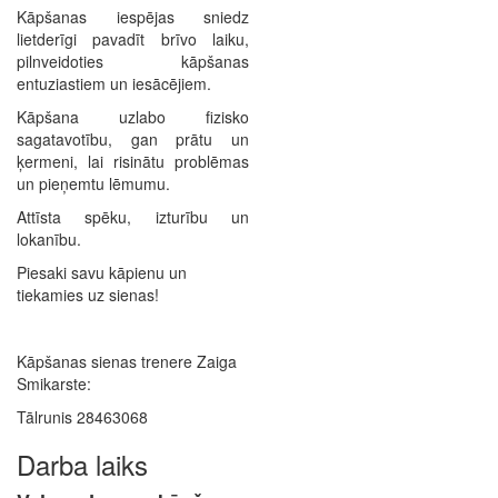
Kāpšanas iespējas sniedz
lietderīgi pavadīt brīvo laiku,
pilnveidoties kāpšanas
entuziastiem un iesācējiem.
Kāpšana uzlabo fizisko
sagatavotību, gan prātu un
ķermeni, lai risinātu problēmas
un pieņemtu lēmumu.
Attīsta spēku, izturību un
lokanību.
Piesaki savu kāpienu un
tiekamies uz sienas!
Kāpšanas sienas trenere Zaiga
Smikarste:
Tālrunis 28463068
Darba laiks