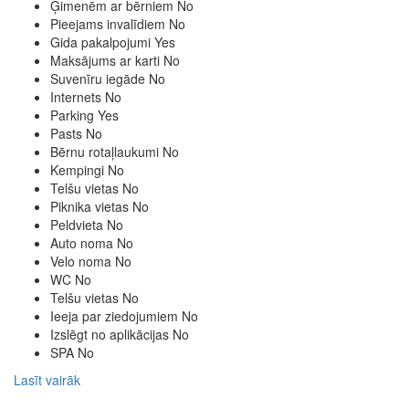
Ģimenēm ar bērniem
No
Pieejams invalīdiem
No
Gida pakalpojumi
Yes
Maksājums ar karti
No
Suvenīru iegāde
No
Internets
No
Parking
Yes
Pasts
No
Bērnu rotaļlaukumi
No
Kempingi
No
Telšu vietas
No
Piknika vietas
No
Peldvieta
No
Auto noma
No
Velo noma
No
WC
No
Telšu vietas
No
Ieeja par ziedojumiem
No
Izslēgt no aplikācijas
No
SPA
No
Lasīt vairāk