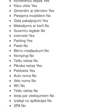
Konferenču telpas
Yes
Kāzu vieta
Yes
Ģimenēm ar bērniem
Yes
Pieejams invalīdiem
No
Gida pakalpojumi
Yes
Maksājums ar karti
No
Suvenīru iegāde
No
Internets
Yes
Parking
Yes
Pasts
No
Bērnu rotaļlaukumi
No
Kempingi
No
Telšu vietas
No
Piknika vietas
Yes
Peldvieta
Yes
Auto noma
No
Velo noma
No
WC
No
Telšu vietas
No
Ieeja par ziedojumiem
No
Izslēgt no aplikācijas
No
SPA
No