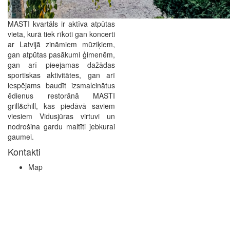
MASTI kvartāls ir aktīva atpūtas
vieta, kurā tiek rīkoti gan koncerti
ar Latvijā zināmiem mūziķiem,
gan atpūtas pasākumi ģimenēm,
gan arī pieejamas dažādas
sportiskas aktivitātes, gan arī
iespējams baudīt izsmalcinātus
ēdienus restorānā MASTI
grill&chill, kas piedāvā saviem
viesiem Vidusjūras virtuvi un
nodrošina gardu maltīti jebkurai
gaumei.
Kontakti
Map