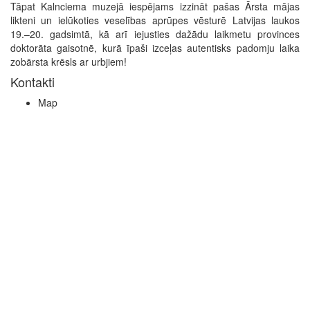
Tāpat Kalnciema muzejā iespējams izzināt pašas Ārsta mājas
likteni un ielūkoties veselības aprūpes vēsturē Latvijas laukos
19.–20. gadsimtā, kā arī iejusties dažādu laikmetu provinces
doktorāta gaisotnē, kurā īpaši izceļas autentisks padomju laika
zobārsta krēsls ar urbjiem!
Kontakti
Map