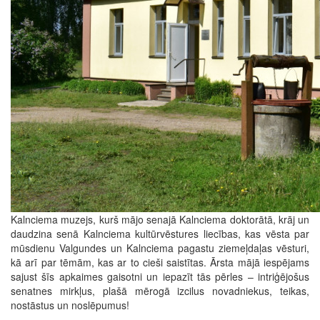
Kalnciema muzejs, kurš mājo senajā Kalnciema doktorātā, krāj un
daudzina senā Kalnciema kultūrvēstures liecības, kas vēsta par
mūsdienu Valgundes un Kalnciema pagastu ziemeļdaļas vēsturi,
kā arī par tēmām, kas ar to cieši saistītas. Ārsta mājā iespējams
sajust šīs apkaimes gaisotni un iepazīt tās pērles – intriģējošus
senatnes mirkļus, plašā mērogā izcilus novadniekus, teikas,
nostāstus un noslēpumus!