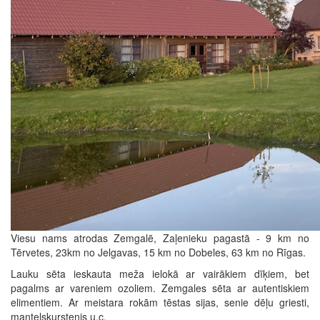
Viesu nams atrodas Zemgalē, Zaļenieku pagastā - 9 km no
Tērvetes, 23km no Jelgavas, 15 km no Dobeles, 63 km no Rīgas.
Lauku sēta ieskauta meža ielokā ar vairākiem dīķiem, bet
pagalms ar vareniem ozoliem. Zemgales sēta ar autentiskiem
elimentiem. Ar meistara rokām tēstas sijas, senie dēļu griesti,
manteļskurstenis u.c.