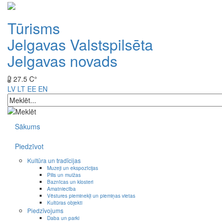
Tūrisms
Jelgavas Valstspilsēta
Jelgavas novads
27.5 C°
LV
LT
EE
EN
Sākums
Piedzīvot
Kultūra un tradīcijas
Muzeji un ekspozīcijas
Pilis un muižas
Baznīcas un klosteri
Amatniecība
Vēstures pieminekļi un piemiņas vietas
Kultūras objekti
Piedzīvojums
Daba un parki