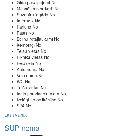
Gida pakalpojumi
No
Maksājums ar karti
No
Suvenīru iegāde
No
Internets
No
Parking
No
Pasts
No
Bērnu rotaļlaukumi
No
Kempingi
No
Telšu vietas
No
Piknika vietas
No
Peldvieta
No
Auto noma
No
Velo noma
No
WC
No
Telšu vietas
No
Ieeja par ziedojumiem
No
Izslēgt no aplikācijas
No
SPA
No
Lasīt vairāk
SUP noma