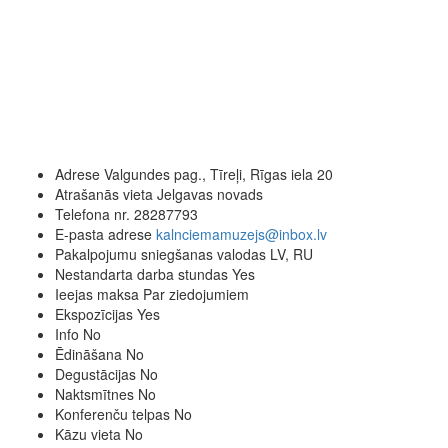
Adrese
Valgundes pag., Tīreļi, Rīgas iela 20
Atrašanās vieta
Jelgavas novads
Telefona nr.
28287793
E-pasta adrese
kalnciemamuzejs@inbox.lv
Pakalpojumu sniegšanas valodas
LV, RU
Nestandarta darba stundas
Yes
Ieejas maksa
Par ziedojumiem
Ekspozīcijas
Yes
Info
No
Ēdināšana
No
Degustācijas
No
Naktsmītnes
No
Konferenču telpas
No
Kāzu vieta
No