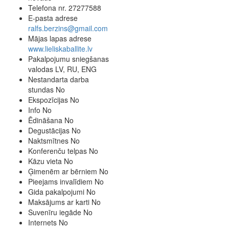
Telefona nr.
27277588
E-pasta adrese
ralfs.berzins@gmail.com
Mājas lapas adrese
www.lieliskaballite.lv
Pakalpojumu sniegšanas
valodas
LV, RU, ENG
Nestandarta darba
stundas
No
Ekspozīcijas
No
Info
No
Ēdināšana
No
Degustācijas
No
Naktsmītnes
No
Konferenču telpas
No
Kāzu vieta
No
Ģimenēm ar bērniem
No
Pieejams invalīdiem
No
Gida pakalpojumi
No
Maksājums ar karti
No
Suvenīru iegāde
No
Internets
No