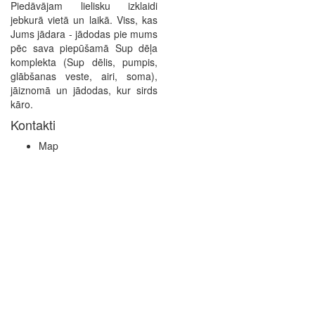
Piedāvājam lielisku izklaidi
jebkurā vietā un laikā. Viss, kas
Jums jādara - jādodas pie mums
pēc sava piepūšamā Sup dēļa
komplekta (Sup dēlis, pumpis,
glābšanas veste, airi, soma),
jāiznomā un jādodas, kur sirds
kāro.
Kontakti
Map