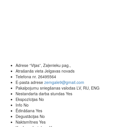
Adrese
“Vijas”, Zaļenieku pag.,
Atrašanās vieta
Jelgavas novads
Telefona nr.
26495564
E-pasta adrese
zemgale9@gmail.com
Pakalpojumu sniegšanas valodas
LV, RU, ENG
Nestandarta darba stundas
Yes
Ekspozīcijas
No
Info
No
Ēdināšana
Yes
Degustācijas
No
Naktsmītnes
Yes