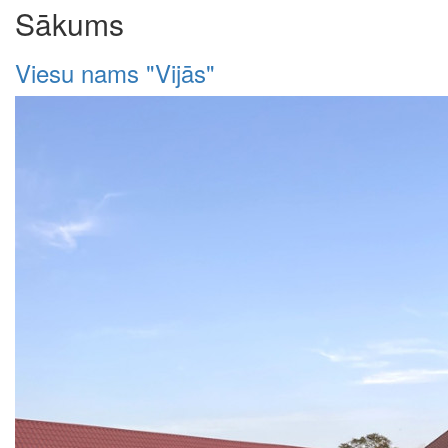
Sākums
Viesu nams "Vijās"