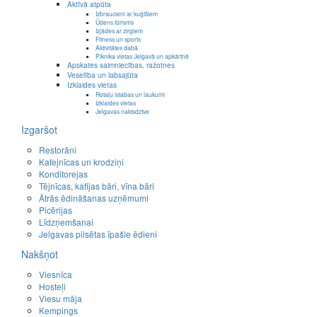
Aktīvā atpūta
Izbraucieni ar kuģīšiem
Ūdens tūrisms
Izjādes ar zirgiem
Fitness un sports
Aktivitātes dabā
Piknika vietas Jelgavā un apkārtnē
Apskates saimniecības, ražotnes
Veselība un labsajūta
Izklaides vietas
Rotaļu istabas un laukumi
Izklaides vietas
Jelgavas naktsdzīve
Izgaršot
Restorāni
Kafejnīcas un krodziņi
Konditorejas
Tējnīcas, kafijas bāri, vīna bāri
Ātrās ēdināšanas uzņēmumi
Picērijas
Līdzņemšanai
Jelgavas pilsētas īpašie ēdieni
Nakšņot
Viesnīca
Hosteļi
Viesu māja
Kempings