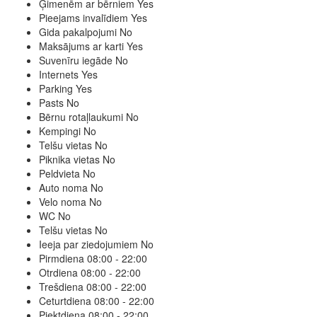
Ģimenēm ar bērniem
Yes
Pieejams invalīdiem
Yes
Gida pakalpojumi
No
Maksājums ar karti
Yes
Suvenīru iegāde
No
Internets
Yes
Parking
Yes
Pasts
No
Bērnu rotaļlaukumi
No
Kempingi
No
Telšu vietas
No
Piknika vietas
No
Peldvieta
No
Auto noma
No
Velo noma
No
WC
No
Telšu vietas
No
Ieeja par ziedojumiem
No
Pirmdiena
08:00 - 22:00
Otrdiena
08:00 - 22:00
Trešdiena
08:00 - 22:00
Ceturtdiena
08:00 - 22:00
Piektdiena
08:00 - 22:00