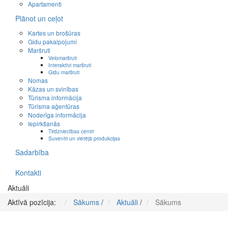
Apartamenti
Plānot un ceļot
Kartes un brošūras
Gidu pakalpojumi
Maršruti
Velomaršruti
Interaktīvi maršruti
Gidu maršruti
Nomas
Kāzas un svinības
Tūrisma informācija
Tūrisma aģentūras
Noderīga informācija
Iepirkšanās
Tirdzniecības centri
Suvenīri un vietējā produkcijas
Sadarbība
Kontakti
Aktuāli
Aktīvā pozīcija:
Sākums
/
Aktuāli
/
Sākums