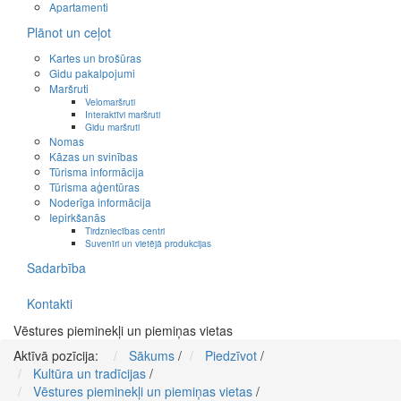
Apartamenti
Plānot un ceļot
Kartes un brošūras
Gidu pakalpojumi
Maršruti
Velomaršruti
Interaktīvi maršruti
Gidu maršruti
Nomas
Kāzas un svinības
Tūrisma informācija
Tūrisma aģentūras
Noderīga informācija
Iepirkšanās
Tirdzniecības centri
Suvenīri un vietējā produkcijas
Sadarbība
Kontakti
Vēstures pieminekļi un piemiņas vietas
Aktīvā pozīcija:
Sākums
/
Piedzīvot
/
Kultūra un tradīcijas
/
Vēstures pieminekļi un piemiņas vietas
/