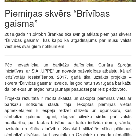
Piemiņas skvērs “Brīvības
gaisma”
2018.gada 11.oktobrī Brankās tika svinīgi atklāts piemiņas skvērs
“Brīvības gaisma”, kas kalpo kā atgādinājums par mūsu valsts
vēstures svarīgiem notikumiem.
Pēc novadnieka un barikāžu dalībnieka Gunāra Sproģa
iniciatīvas, ar SIA „UPPE” un novada pašvaldības atbalstu, kā arī
iedzīvotāju iesaistīšanos, 2017. gadā tika uzsākts projekts –
skvēra “Brīvības gaisma” izveide, lai godinātu 1991.gada barikāžu
dalībniekus un atgādinātu jaunajai paaudzei par reiz piedzīvoto.
Projekta rezultātā ir radīta skaista un sakopta piemiņas vieta ar
barikāžu notikumu stāstu tajā. Iekoptās piemiņas vietas
apmeklētājiem ir iespēja redzēt stilizētu un ugunskuru, kas
simbolizē gaismu, uguni, degsmi cilvēku sirdīs par valsts
neatkarību, par tautas brīvību, par katra indivīda domu, vārdu,
uzskatu un rīcības brīvību. Savukārt stilizētās stikla plāksnes
simbolizē cilvēkus, kuri savulaik no Ozolnieku novada piedalījās