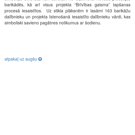
barikādēs, kā arī visus projekta “Brīvības gaisma” tapšanas
procesā iesaistītos. Uz stikla plāksnēm ir lasāmi 163 barikāžu
dalībnieku un projekta īstenošanā iesaistīto dalībnieku vārdi, kas
simboliski savieno pagātnes notikumus ar šodienu.
atpakaļ uz augšu