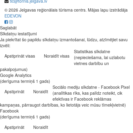
tic@tornis.jelgava.lv
© 2026 Jelgavas reģionālais tūrisma centrs. Mājas lapu izstrādāja
EDEVON
Saglabāt
Sīkdatņu iestatījumi
Ja piekrītat šo papildu sīkdatņu izmantošanai, lūdzu, atzīmējiet savu
izvēli:
Statistikas sīkdatne
Apstiprināt visas
Noraidīt visas
(nepieciešama, lai uzlabotu
vietnes darbību un
pakalpojumus)
Google Analytics
(derīguma termiņš 1 gads)
Sociālo mediju sīkdatne - Facebook Pixel
Apstiprināt
Noraidīt
(analītikas rīks, kas palīdz noteikt, cik
efektīvas ir Facebook reklāmas
kampaņas, pārraugot darbības, ko lietotājs veic mūsu tīmekļvietnē)
Facebook
(derīguma termiņš 1 gads)
Apstiprināt
Noraidīt