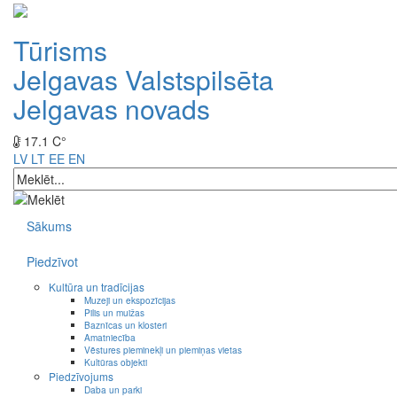
Tūrisms
Jelgavas Valstspilsēta
Jelgavas novads
17.1 C°
LV
LT
EE
EN
Sākums
Piedzīvot
Kultūra un tradīcijas
Muzeji un ekspozīcijas
Pilis un muižas
Baznīcas un klosteri
Amatniecība
Vēstures pieminekļi un piemiņas vietas
Kultūras objekti
Piedzīvojums
Daba un parki