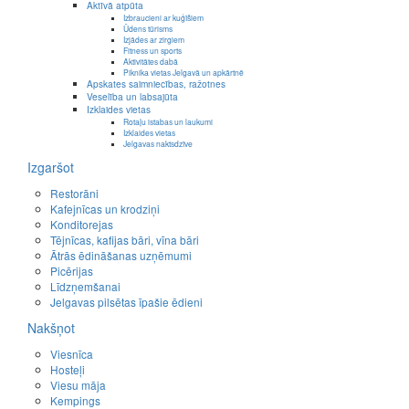
Aktīvā atpūta
Izbraucieni ar kuģīšiem
Ūdens tūrisms
Izjādes ar zirgiem
Fitness un sports
Aktivitātes dabā
Piknika vietas Jelgavā un apkārtnē
Apskates saimniecības, ražotnes
Veselība un labsajūta
Izklaides vietas
Rotaļu istabas un laukumi
Izklaides vietas
Jelgavas naktsdzīve
Izgaršot
Restorāni
Kafejnīcas un krodziņi
Konditorejas
Tējnīcas, kafijas bāri, vīna bāri
Ātrās ēdināšanas uzņēmumi
Picērijas
Līdzņemšanai
Jelgavas pilsētas īpašie ēdieni
Nakšņot
Viesnīca
Hosteļi
Viesu māja
Kempings