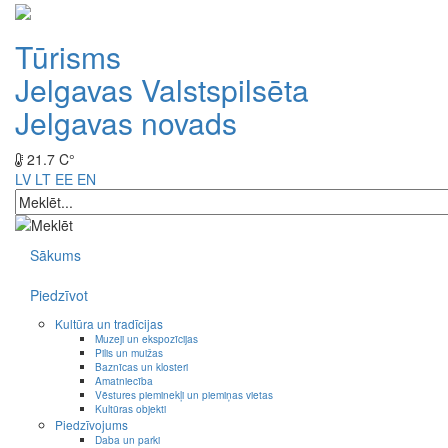
Tūrisms
Jelgavas Valstspilsēta
Jelgavas novads
21.7 C°
LV
LT
EE
EN
Sākums
Piedzīvot
Kultūra un tradīcijas
Muzeji un ekspozīcijas
Pilis un muižas
Baznīcas un klosteri
Amatniecība
Vēstures pieminekļi un piemiņas vietas
Kultūras objekti
Piedzīvojums
Daba un parki