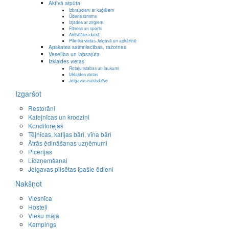
Aktīvā atpūta
Izbraucieni ar kuģīšiem
Ūdens tūrisms
Izjādes ar zirgiem
Fitness un sports
Aktivitātes dabā
Piknika vietas Jelgavā un apkārtnē
Apskates saimniecības, ražotnes
Veselība un labsajūta
Izklaides vietas
Rotaļu istabas un laukumi
Izklaides vietas
Jelgavas naktsdzīve
Izgaršot
Restorāni
Kafejnīcas un krodziņi
Konditorejas
Tējnīcas, kafijas bāri, vīna bāri
Ātrās ēdināšanas uzņēmumi
Picērijas
Līdzņemšanai
Jelgavas pilsētas īpašie ēdieni
Nakšņot
Viesnīca
Hosteļi
Viesu māja
Kempings