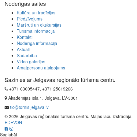
Noderīgas saites
Kultūra un tradīcijas
Piedzīvojums
Maršruti un ekskursijas
Tūrisma informācija
Kontakti
Noderīga informācija
Aktuāli
Sadarbība
Video galerijas
Amatpersonu atalgojums
Sazinies ar Jelgavas reģionālo tūrisma centru
+371 63005447, +371 25619266
Akadēmijas iela 1, Jelgava, LV-3001
tic@tornis.jelgava.lv
© 2026 Jelgavas reģionālais tūrisma centrs. Mājas lapu izstrādāja
EDEVON
Saglabāt