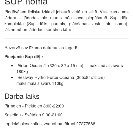
SUP noma
Piedāvājam lielisku izklaidi jebkurā vietā un laikā. Viss, kas Jums
jādara - jādodas pie mums pēc sava piepūšamā Sup dēļa
komplekta (Sup dēlis, pumpis, glābšanas veste, airi, soma),
jāiznomā un jādodas, kur sirds kāro.
Rezervē sev tīkamo datumu jau tagad!
Pieejamie Sup dēļi:
Airfun Ocean 2 (320 x 82 x 15 cm) - maksimālais svars
180kg
Bestway Hydro-Force Oceana (305x84x15cm) -
maksimālais svars 110kg
Darba laiks
Pirmdien - Piektdien 8:00-22:00
Sestdien - Svētdien 9:00-21:00
Iepriekš piesakoties, zvanot pa tālruni 27277588