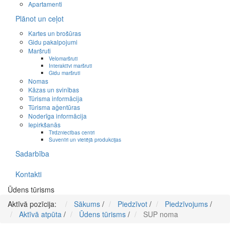
Apartamenti
Plānot un ceļot
Kartes un brošūras
Gidu pakalpojumi
Maršruti
Velomaršruti
Interaktīvi maršruti
Gidu maršruti
Nomas
Kāzas un svinības
Tūrisma informācija
Tūrisma aģentūras
Noderīga informācija
Iepirkšanās
Tirdzniecības centri
Suvenīri un vietējā produkcijas
Sadarbība
Kontakti
Ūdens tūrisms
Aktīvā pozīcija:
Sākums
/
Piedzīvot
/
Piedzīvojums
/
Aktīvā atpūta
/
Ūdens tūrisms
/
SUP noma