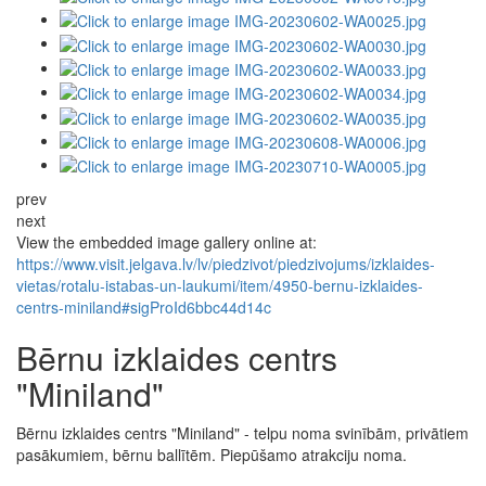
prev
next
View the embedded image gallery online at:
https://www.visit.jelgava.lv/lv/piedzivot/piedzivojums/izklaides-
vietas/rotalu-istabas-un-laukumi/item/4950-bernu-izklaides-
centrs-miniland#sigProId6bbc44d14c
Bērnu izklaides centrs
"Miniland"
Bērnu izklaides centrs "Miniland" - telpu noma svinībām, privātiem
pasākumiem, bērnu ballītēm. Piepūšamo atrakciju noma.