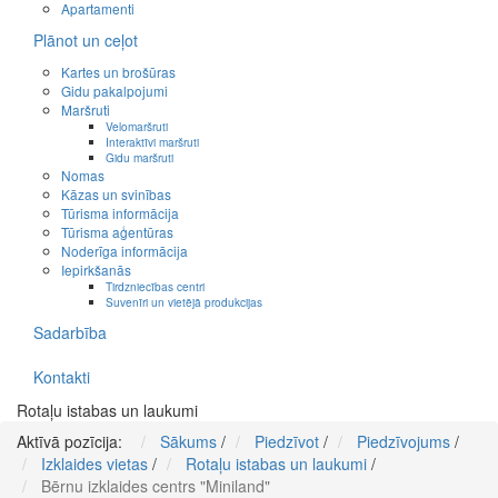
Apartamenti
Plānot un ceļot
Kartes un brošūras
Gidu pakalpojumi
Maršruti
Velomaršruti
Interaktīvi maršruti
Gidu maršruti
Nomas
Kāzas un svinības
Tūrisma informācija
Tūrisma aģentūras
Noderīga informācija
Iepirkšanās
Tirdzniecības centri
Suvenīri un vietējā produkcijas
Sadarbība
Kontakti
Rotaļu istabas un laukumi
Aktīvā pozīcija:
Sākums
/
Piedzīvot
/
Piedzīvojums
/
Izklaides vietas
/
Rotaļu istabas un laukumi
/
Bērnu izklaides centrs "Miniland"