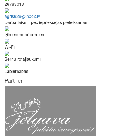
26783018
agris626@inbox.lv
Darba laiks – pēc iepriekšējas pieteikšanās
Ģimenēm ar bērniem
Wi-Fi
Bērnu rotaļlaukumi
Labierīcības
Partneri