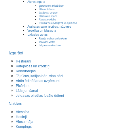
Aktīvā atpūta
Izbraucieni ar kuģīšiem
Ūdens tūrisms
Izjādes ar zirgiem
Fitness un sports
Aktivitātes dabā
Piknika vietas Jelgavā un apkārtnē
Apskates saimniecības, ražotnes
Veselība un labsajūta
Izklaides vietas
Rotaļu istabas un laukumi
Izklaides vietas
Jelgavas naktsdzīve
Izgaršot
Restorāni
Kafejnīcas un krodziņi
Konditorejas
Tējnīcas, kafijas bāri, vīna bāri
Ātrās ēdināšanas uzņēmumi
Picērijas
Līdzņemšanai
Jelgavas pilsētas īpašie ēdieni
Nakšņot
Viesnīca
Hosteļi
Viesu māja
Kempings