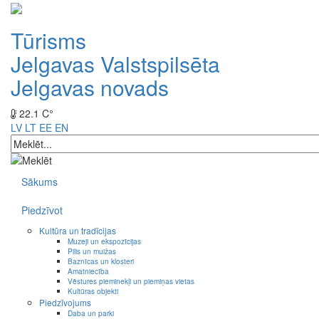
Tūrisms
Jelgavas Valstspilsēta
Jelgavas novads
22.1 C°
LV
LT
EE
EN
Sākums
Piedzīvot
Kultūra un tradīcijas
Muzeji un ekspozīcijas
Pilis un muižas
Baznīcas un klosteri
Amatniecība
Vēstures pieminekļi un piemiņas vietas
Kultūras objekti
Piedzīvojums
Daba un parki