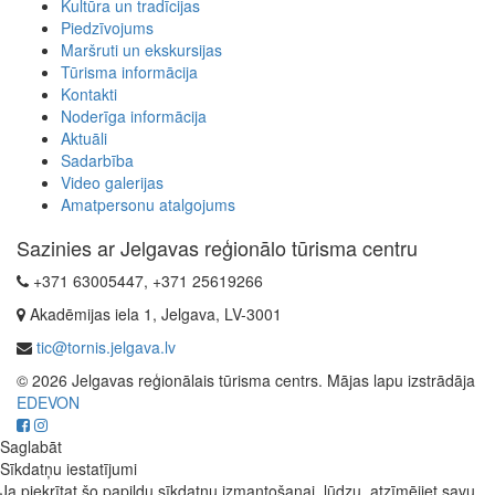
Kultūra un tradīcijas
Piedzīvojums
Maršruti un ekskursijas
Tūrisma informācija
Kontakti
Noderīga informācija
Aktuāli
Sadarbība
Video galerijas
Amatpersonu atalgojums
Sazinies ar Jelgavas reģionālo tūrisma centru
+371 63005447, +371 25619266
Akadēmijas iela 1, Jelgava, LV-3001
tic@tornis.jelgava.lv
© 2026 Jelgavas reģionālais tūrisma centrs. Mājas lapu izstrādāja
EDEVON
Saglabāt
Sīkdatņu iestatījumi
Ja piekrītat šo papildu sīkdatņu izmantošanai, lūdzu, atzīmējiet savu