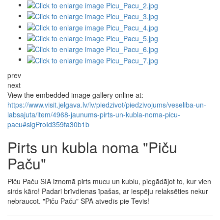
prev
next
View the embedded image gallery online at:
https://www.visit.jelgava.lv/lv/piedzivot/piedzivojums/veseliba-un-
labsajuta/item/4968-jaunums-pirts-un-kubla-noma-picu-
pacu#sigProId359fa30b1b
Pirts un kubla noma "Piču
Paču"
Piču Paču SIA iznomā pirts mucu un kublu, piegādājot to, kur vien
sirds kāro! Padari brīvdienas īpašas, ar iespēju relaksēties nekur
nebraucot. "Piču Paču" SPA atvedīs pie Tevis!