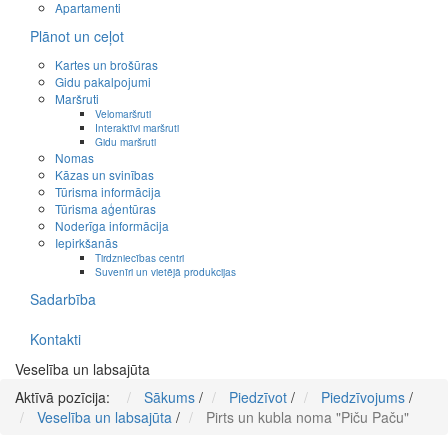
Apartamenti
Plānot un ceļot
Kartes un brošūras
Gidu pakalpojumi
Maršruti
Velomaršruti
Interaktīvi maršruti
Gidu maršruti
Nomas
Kāzas un svinības
Tūrisma informācija
Tūrisma aģentūras
Noderīga informācija
Iepirkšanās
Tirdzniecības centri
Suvenīri un vietējā produkcijas
Sadarbība
Kontakti
Veselība un labsajūta
Aktīvā pozīcija:
Sākums
/
Piedzīvot
/
Piedzīvojums
/
Veselība un labsajūta
/
Pirts un kubla noma "Piču Paču"