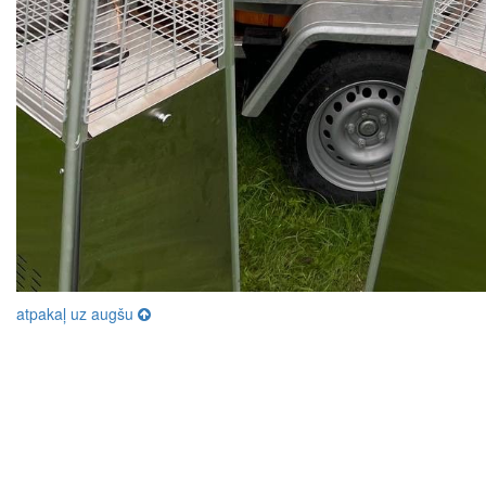
atpakaļ uz augšu