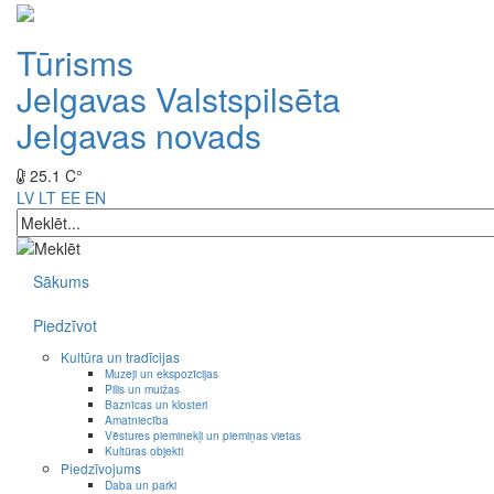
Tūrisms
Jelgavas Valstspilsēta
Jelgavas novads
25.1 C°
LV
LT
EE
EN
Sākums
Piedzīvot
Kultūra un tradīcijas
Muzeji un ekspozīcijas
Pilis un muižas
Baznīcas un klosteri
Amatniecība
Vēstures pieminekļi un piemiņas vietas
Kultūras objekti
Piedzīvojums
Daba un parki