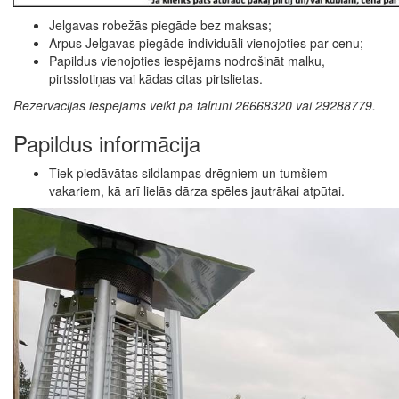
Jelgavas robežās piegāde bez maksas;
Ārpus Jelgavas piegāde individuāli vienojoties par cenu;
Papildus vienojoties iespējams nodrošināt malku,
pirtsslotiņas vai kādas citas pirtslietas.
Rezervācijas iespējams veikt pa tālruni 26668320 vai 29288779.
Papildus informācija
Tiek piedāvātas sildlampas drēgniem un tumšiem
vakariem, kā arī lielās dārza spēles jautrākai atpūtai.