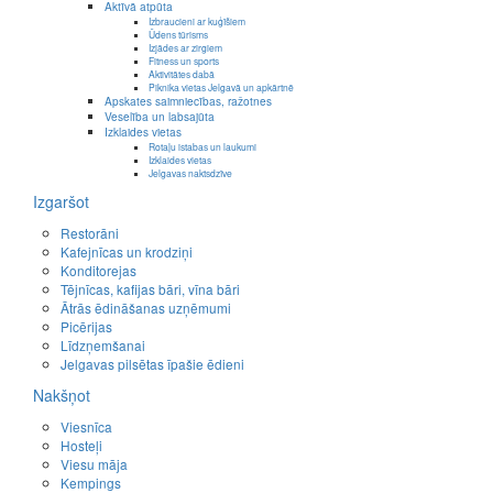
Aktīvā atpūta
Izbraucieni ar kuģīšiem
Ūdens tūrisms
Izjādes ar zirgiem
Fitness un sports
Aktivitātes dabā
Piknika vietas Jelgavā un apkārtnē
Apskates saimniecības, ražotnes
Veselība un labsajūta
Izklaides vietas
Rotaļu istabas un laukumi
Izklaides vietas
Jelgavas naktsdzīve
Izgaršot
Restorāni
Kafejnīcas un krodziņi
Konditorejas
Tējnīcas, kafijas bāri, vīna bāri
Ātrās ēdināšanas uzņēmumi
Picērijas
Līdzņemšanai
Jelgavas pilsētas īpašie ēdieni
Nakšņot
Viesnīca
Hosteļi
Viesu māja
Kempings